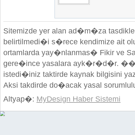
Sitemizde yer alan ad�m�za tasdikle
belirtilmedi�i s�rece kendimize ait o
ortamlarda yay�nlanmas� Fikir ve Sa
gere�ince yasalara ayk�r�d�r. ��
istedi�iniz taktirde kaynak bilgisini
Aksi takdirde do�acak yasal sorumlulu
Altyap�:
MyDesign Haber Sistemi