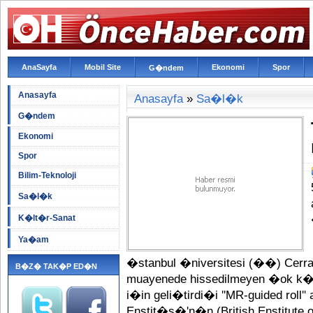
AnaSayfa
Mobil Site
Ekonomi
Spor
G�ndem
Anasayfa
Anasayfa
»
Sa�l�k
G�ndem
Ekonomi
Spor
Bilim-Teknoloji
Sa�l�k
K�lt�r-Sanat
Ya�am
�stanbul �niversitesi (��) Cer
B�Z� TAK�P ED�N
muayenede hissedilmeyen �ok k���k
i�in geli�tirdi�i ''MR-guided roll'
Enstit�s�'n�n (British Enstitute o