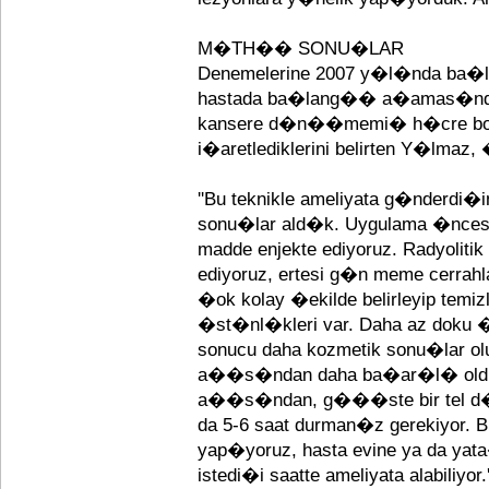
M�TH�� SONU�LAR
Denemelerine 2007 y�l�nda ba�
hastada ba�lang�� a�amas�ndaki
kansere d�n��memi� h�cre boz
i�aretlediklerini belirten Y�lmaz
''Bu teknikle ameliyata g�nderd
sonu�lar ald�k. Uygulama �ncesind
madde enjekte ediyoruz. Radyoliti
ediyoruz, ertesi g�n meme cerrahl
�ok kolay �ekilde belirleyip temiz
�st�nl�kleri var. Daha az doku 
sonucu daha kozmetik sonu�lar ol
a��s�ndan daha ba�ar�l� oldu�
a��s�ndan, g���ste bir tel d�
da 5-6 saat durman�z gerekiyor. 
yap�yoruz, hasta evine ya da yata
istedi�i saatte ameliyata alabiliyor.'