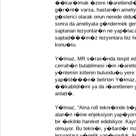
��kar�lmak �zere i�aretlendi�i
g�r�nt� varsa, hastan�n ameliyat
g�sterici olarak onun nerede oldu
sonra da ameliyata g�ndermek ger
saptanan lezyonlar�n ne yap�l
saptad���m�z lezyonlara biz her 
konu�tu.
Y�lmaz, MR s�ras�nda tespit edil
cerrah�n bulabilmesi i�in i�aretl
y�ntemin kitlenin bulundu�u yere 
yap�ld���n� belirten Y�lmaz, 
��kabildi�ini ya da i�aretlenen y
anlatt�.
Y�lmaz, ''Ama roll tekni�inde b�
alan�n i�ine enjeksiyon yap�yors
bir �ekilde hareket edebiliyor. 
olmuyor. Bu tekni�i, y�llard�r m
lezyonlara y�nelik yap�yorduk. A