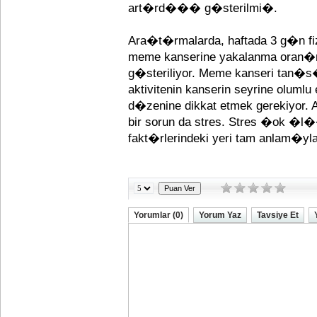
art�rd��� g�sterilmi�.
Ara�t�rmalarda, haftada 3 g�n fi
meme kanserine yakalanma ora
g�steriliyor. Meme kanseri tan�s�
aktivitenin kanserin seyrine olu
d�zenine dikkat etmek gerekiyo
bir sorun da stres. Stres �ok �l��
fakt�rlerindeki yeri tam anlam�yla b
Yorumlar (0)
Yorum Yaz
Tavsiye Et