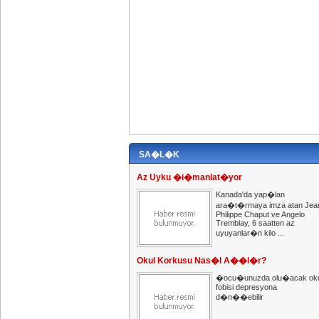
SA�L�K
Az Uyku �i�manlat�yor
Kanada'da yap�lan
ara�t�rmaya imza atan Jea
Philippe Chaput ve Angelo
Tremblay, 6 saatten az
uyuyanlar�n kilo ...
Okul Korkusu Nas�l A��l�r?
�ocu�unuzda olu�acak oku
fobisi depresyona
d�n��ebilir