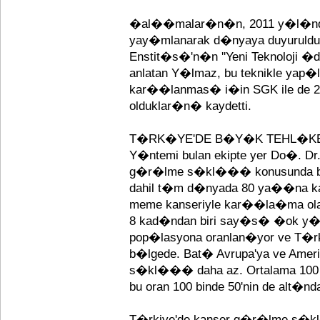
�al��malar�n�n, 2011 y�l�nda B
yay�mlanarak d�nyaya duyuruldu�
Enstit�s�'n�n ''Yeni Teknoloj
anlatan Y�lmaz, bu teknikle yap�
kar��lanmas� i�in SGK ile de 
olduklar�n� kaydetti.
T�RK�YE'DE B�Y�K TEHL�K
Y�ntemi bulan ekipte yer Do�. Dr
g�r�lme s�kl��� konusunda bilg
dahil t�m d�nyada 80 ya��na ka
meme kanseriyle kar��la�ma ola
8 kad�ndan biri say�s� �ok y�kse
pop�lasyona oranlan�yor ve T�rkiy
b�lgede. Bat� Avrupa'ya ve Amer
s�kl��� daha az. Ortalama 100 b
bu oran 100 binde 50'nin de alt�n
T�rkiye'de kanser g�r�lme s�