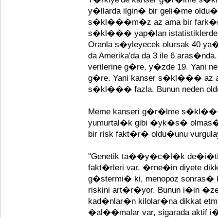
y�llarda ilgin� bir geli�me oldu�
s�kl���m�z az ama bir fark�m
s�kl��� yap�lan istatistiklerd
Oranla s�yleyecek olursak 40 ya
da Amerika'da da 3 ile 6 aras�nda
verilerine g�re, y�zde 19. Yani n
g�re. Yani kanser s�kl��� az 
s�kl��� fazla. Bunun neden oldu�
Meme kanseri g�r�lme s�kl���n
yumurtal�k gibi �yk�s� olmas
bir risk fakt�r� oldu�unu vurgu
''Genetik ta��y�c�l�k de�i�tiril
fakt�rleri var. �rne�in diyete dik
g�stermi� ki, menopoz sonras� k
riskini art�r�yor. Bunun i�in �
kad�nlar�n kilolar�na dikkat etmesi
�al��malar var, sigarada aktif i�i