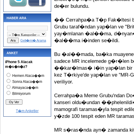
de�er bulundu.
HABER ARA
�� Cerrahpa�a T�p Fak�ltesi b
Grubu taraf�ndan yap�lan ve ''Briti
yay�mlanan �al��ma, d�nyan�n
�al��ma i�inden se�ildi.
Geli�mi� Arama
ANKET
Bu �al��mada, ba�ka muayene ve 
sadece MR incelemede g�r�len boy
iPhone 5 Alacak
m�s�n�z?
��kar�lmas� i�in yap�lan bir bi
kez T�rkiye'de yap�lan ve ''MR-Gui
Hemen Alaca��m
veriliyor.
Sonra Alaca��m
Almayaca��m
Bilmiyorum
Cerrahpa�a Meme Grubu'ndan Do�
kanseri oldu�undan ��phelenildi�
mamografi taramas�yla tespit edil
T�m Anketler
y�zde 100 tespit eden MR taram
MR s�ras�nda ayn� zamanda kitle