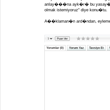
anlay���na ayk�r� bu yasay� ka
olmak istemiyoruz" diye konu�tu.
A��klaman�n ard�ndan, eyleme k
Yorumlar (0)
Yorum Yaz
Tavsiye Et