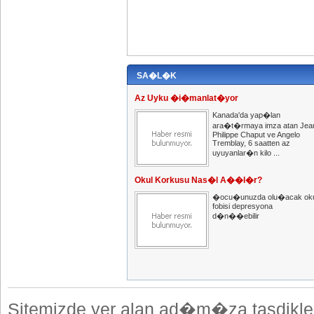
SA�L�K
Az Uyku �i�manlat�yor
Kanada'da yap�lan
ara�t�rmaya imza atan Jea
Philippe Chaput ve Angelo
Tremblay, 6 saatten az
uyuyanlar�n kilo ...
Okul Korkusu Nas�l A��l�r?
�ocu�unuzda olu�acak oku
fobisi depresyona
d�n��ebilir
Sitemizde yer alan ad�m�za tasdikle