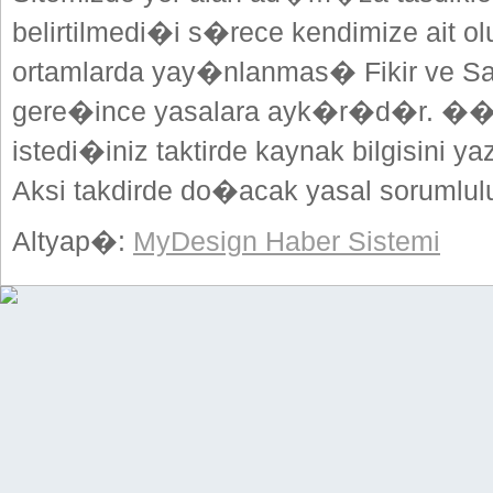
belirtilmedi�i s�rece kendimize ait o
ortamlarda yay�nlanmas� Fikir ve Sa
gere�ince yasalara ayk�r�d�r. ��
istedi�iniz taktirde kaynak bilgisini
Aksi takdirde do�acak yasal sorumlulu
Altyap�:
MyDesign Haber Sistemi