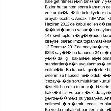
hale getirilmesi i�in tan�nan 7 y
Bizler bu tarihten sonra kanunun g
ve kurulu�lar� ile belediyelere
arayabilecektik. Ancak TBMM'de ikti
Haziran 2012'de kabul edilen d�ze
��kart�lan bu yasan�n onaylan
147 sivil toplum �rg�t�nden kurum
bireysel olarak imza toplanmas
12 Temmuz 2012'de onaylay�nca,
6353 say�l� bu kanunun 34'nc� ma
y�l� da ilgili bakanl�k eliyle olm
standartlar�n�n uygulanmas� erte
edilmi�tir. Bu kanunla ger�ekte bi
evlerimize hapsedilmi� olduk. ��n
'cezay� �de sorumluluktan kurt
�stelik bu ceza tutarlar�, bizlerin
hakk� ihlali ve bariz �ekilde a
g�rd���m�z bu yasan�n, Anaya
edilmesi i�in �zmirli engellile
Bu yolda muhalefet partilerini d