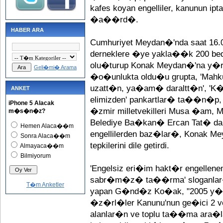
kafes koyan engelliler, kanunun ipta
�a��rd�.
HABER ARA
Cumhuriyet Meydan�'nda saat 16.
derneklere �ye yakla��k 200 bedens
olu�turup Konak Meydan�'na y�r�d�
Geli�mi� Arama
�o�unlukta oldu�u grupta, 'Mahk
uzatt�n, ya�am� daraltt�n',
ANKET
elimizden' pankartlar� ta��n�p
iPhone 5 Alacak
�zmir milletvekilleri Musa �am, 
m�s�n�z?
Belediye Ba�kan� Ercan Tat� da
Hemen Alaca��m
engellilerden baz�lar�, Konak Mey
Sonra Alaca��m
tepkilerini dile getirdi.
Almayaca��m
Bilmiyorum
'Engelsiz eri�im hakt�r engelle
sabr�m�z� ta��rma' sloganlar�
T�m Anketler
yapan G�nd�z Ko�ak, "2005 y
�z�rl�ler Kanunu'nun ge�ici 2 
alanlar�n ve toplu ta��ma ara�la