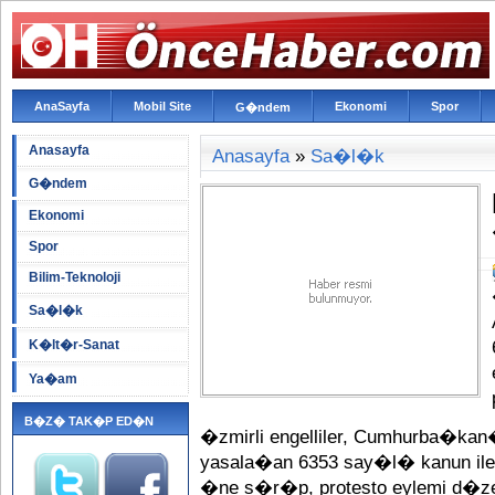
AnaSayfa
Mobil Site
Ekonomi
Spor
G�ndem
Anasayfa
Anasayfa
»
Sa�l�k
G�ndem
Ekonomi
Spor
Bilim-Teknoloji
Sa�l�k
K�lt�r-Sanat
Ya�am
B�Z� TAK�P ED�N
�zmirli engelliler, Cumhurba�ka
yasala�an 6353 say�l� kanun ile en
�ne s�r�p, protesto eylemi d�zen