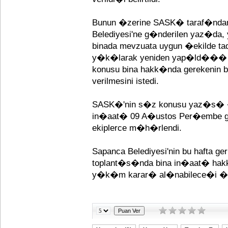
Bunun �zerine SASK� taraf�ndan 
Belediyesi'ne g�nderilen yaz�da,
binada mevzuata uygun �ekilde 
y�k�larak yeniden yap�ld��� b
konusu bina hakk�nda gerekenin bi
verilmesini istedi.
SASK�'nin s�z konusu yaz�s� �z
in�aat� 09 A�ustos Per�embe g
ekiplerce m�h�rlendi.
Sapanca Belediyesi'nin bu hafta
toplant�s�nda bina in�aat� hak
y�k�m karar� al�nabilece�i ��