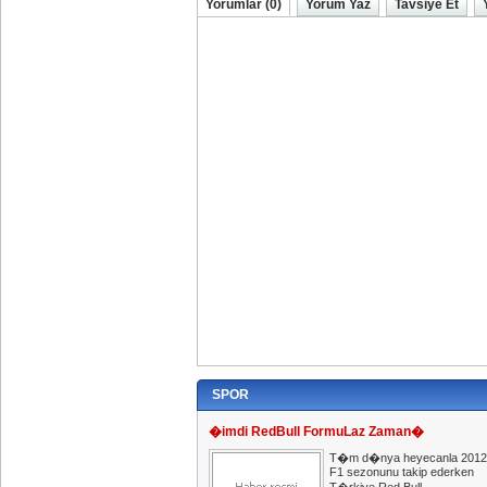
Yorumlar (0)
Yorum Yaz
Tavsiye Et
SPOR
�imdi RedBull FormuLaz Zaman�
T�m d�nya heyecanla 2012
F1 sezonunu takip ederken