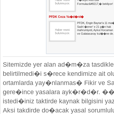
T�rkiye Red Bull
Formulaz&#8217;� bekliyor!
PFDK Ceza Ya�d�rd�
PFDK, Engin Baytar'a 11 ma
Sadri �ener' e 21 g�n hak
mahrumiyeti, Aykut Kocaman
ve Galatasaray kul��ne de..
Sitemizde yer alan ad�m�za tasdikle
belirtilmedi�i s�rece kendimize ait o
ortamlarda yay�nlanmas� Fikir ve Sa
gere�ince yasalara ayk�r�d�r. ��
istedi�iniz taktirde kaynak bilgisini
Aksi takdirde do�acak yasal sorumlulu