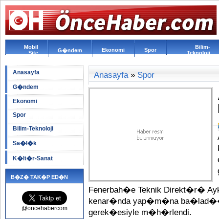
Mobil
Bilim-
Ekonomi
Spor
G�ndem
Site
Teknoloji
Anasayfa
Anasayfa
»
Spor
G�ndem
Ekonomi
Spor
Bilim-Teknoloji
Sa�l�k
K�lt�r-Sanat
B�Z� TAK�P ED�N
Fenerbah�e Teknik Direkt�r� A
kenar�nda yap�m�na ba�lad�
@oncehabercom
gerek�esiyle m�h�rlendi.