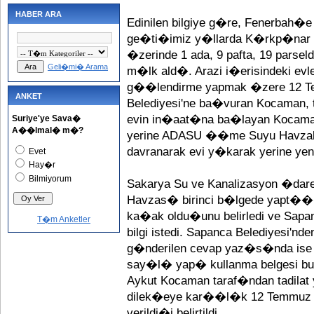
HABER ARA
Edinilen bilgiye g�re, Fenerbah�
ge�ti�imiz y�llarda K�rkp�nar Ma
�zerinde 1 ada, 9 pafta, 19 parseld
Geli�mi� Arama
m�lk ald�. Arazi i�erisindeki evl
g��lendirme yapmak �zere 12 
ANKET
Belediyesi'ne ba�vuran Kocaman, t
evin in�aat�na ba�layan Kocaman,
Suriye'ye Sava�
A��lmal� m�?
yerine ADASU ��me Suyu Havza
davranarak evi y�karak yerine ye
Evet
Hay�r
Bilmiyorum
Sakarya Su ve Kanalizasyon �dar
Havzas� birinci b�lgede yapt��
ka�ak oldu�unu belirledi ve Sapa
T�m Anketler
bilgi istedi. Sapanca Belediye
g�nderilen cevap yaz�s�nda ise 
say�l� yap� kullanma belgesi bul
Aykut Kocaman taraf�ndan tadilat
dilek�eye kar��l�k 12 Temmuz 2
verildi�i belirtildi.