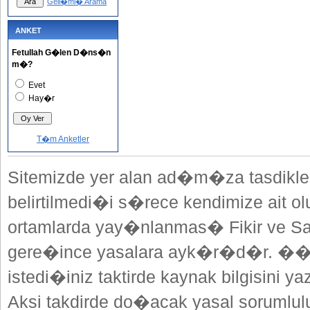
Geli�mi� Arama
ANKET
Fetullah G�len D�ns�n
m�?
Evet
Hay�r
T�m Anketler
Sitemizde yer alan ad�m�za tasdikle
belirtilmedi�i s�rece kendimize ait o
ortamlarda yay�nlanmas� Fikir ve Sa
gere�ince yasalara ayk�r�d�r. ��
istedi�iniz taktirde kaynak bilgisini
Aksi takdirde do�acak yasal sorumlulu