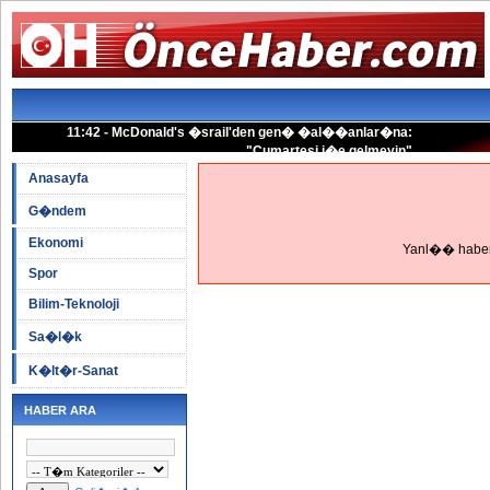
11:42 - McDonald's �srail'den gen� �al��anlar�na:
"Cumartesi i�e gelmeyin"
11:29 - PKK 2 ��retmen Ka��rd�
Anasayfa
G�ndem
Ekonomi
Yanl�� haber
Spor
Bilim-Teknoloji
Sa�l�k
K�lt�r-Sanat
HABER ARA