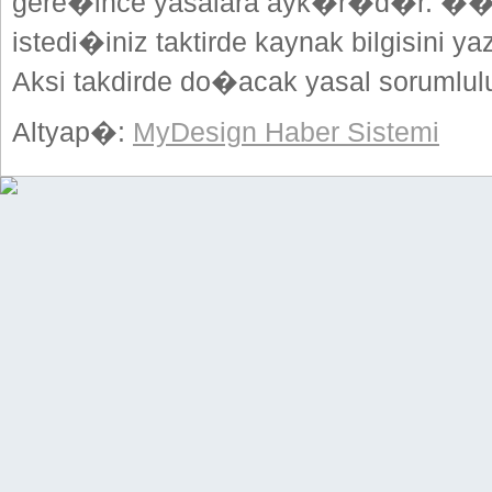
gere�ince yasalara ayk�r�d�r. ��
istedi�iniz taktirde kaynak bilgisini
Aksi takdirde do�acak yasal sorumlulu
Altyap�:
MyDesign Haber Sistemi