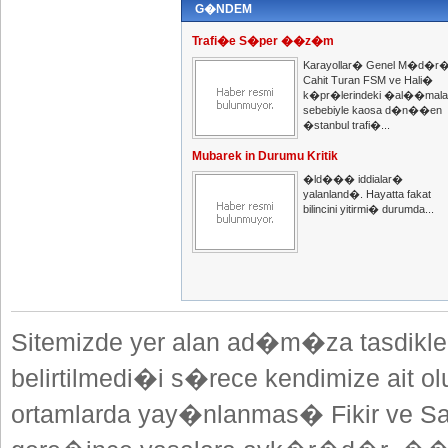
G�NDEM
Trafi�e S�per ��z�m
Karayollar� Genel M�d�r
Cahit Turan FSM ve Hali�
k�pr�lerindeki �al��mala
sebebiyle kaosa d�n��en
�stanbul trafi�...
Mubarek in Durumu Kritik
�ld��� iddialar�
yalanland�. Hayatta fakat
bilincini yitirmi� durumda...
Sitemizde yer alan ad�m�za tasdikle
belirtilmedi�i s�rece kendimize ait o
ortamlarda yay�nlanmas� Fikir ve Sa