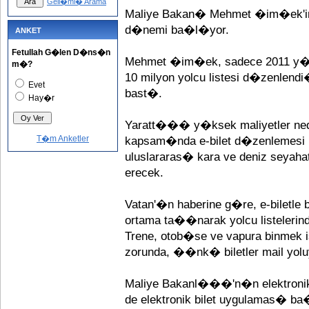
Geli�mi� Arama
Maliye Bakan� Mehmet �im�ek'in t
d�nemi ba�l�yor.
ANKET
Fetullah G�len D�ns�n
Mehmet �im�ek, sadece 2011 y�l
m�?
10 milyon yolcu listesi d�zenlen
Evet
bast�.
Hay�r
Yaratt��� y�ksek maliyetler n
T�m Anketler
kapsam�nda e-bilet d�zenlemesi 
uluslararas� kara ve deniz seyah
erecek.
Vatan'�n haberine g�re, e-biletle be
ortama ta��narak yolcu listeleri
Trene, otob�se ve vapura binmek 
zorunda, ��nk� biletler mail yol
Maliye Bakanl���'n�n elektronik
de elektronik bilet uygulamas� b