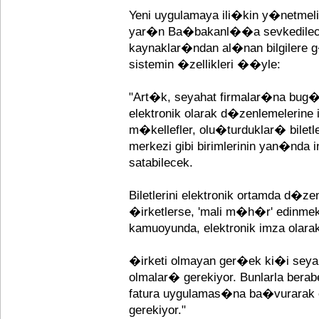
Yeni uygulamaya ili�kin y�netm
yar�n Ba�bakanl��a sevkedilece
kaynaklar�ndan al�nan bilgilere 
sistemin �zellikleri ��yle:
"Art�k, seyahat firmalar�na bug�
elektronik olarak d�zenlemelerine iz
m�kellefler, olu�turduklar� bile
merkezi gibi birimlerinin yan�nda
satabilecek.
Biletlerini elektronik ortamda d�z
�irketlerse, 'mali m�h�r' edinme
kamuoyunda, elektronik imza olarak 
�irketi olmayan ger�ek ki�i seyaha
olmalar� gerekiyor. Bunlarla ber
fatura uygulamas�na ba�vurarak 
gerekiyor."