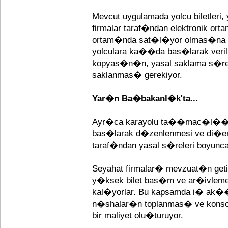
Mevcut uygulamada yolcu biletl
firmalar taraf�ndan elektronik orta
ortam�nda sat�l�yor olmas�na 
yolculara ka��da bas�larak verili
kopyas�n�n, yasal saklama s�rel
saklanmas� gerekiyor.
Yar�n Ba�bakanl�k'ta...
Ayr�ca karayolu ta��mac�l���n
bas�larak d�zenlenmesi ve di�er
taraf�ndan yasal s�releri boyunc
Seyahat firmalar� mevzuat�n get
y�ksek bilet bas�m ve ar�ivleme 
kal�yorlar. Bu kapsamda i� ak��
n�shalar�n toplanmas� ve konsol
bir maliyet olu�turuyor.