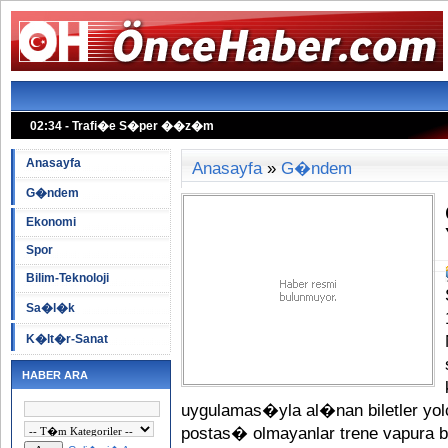
02:34 - Trafi�e S�per ��z�m
02:23 - Mubarek in Durumu Kritik
Anasayfa
Anasayfa
»
G�ndem
G�ndem
Ekonomi
Spor
Bilim-Teknoloji
Sa�l�k
K�lt�r-Sanat
HABER ARA
uygulamas�yla al�nan biletler yo
postas� olmayanlar trene vapura 