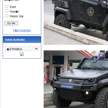
Evet
Hay�r
Fikrim Yok
T�m Anketler
HAVA DURUMU