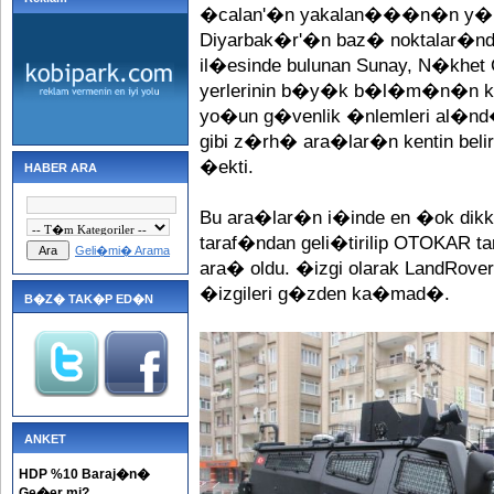
�calan'�n yakalan���n�n y�l
Diyarbak�r'�n baz� noktalar�nd
il�esinde bulunan Sunay, N�khet
yerlerinin b�y�k b�l�m�n�n ke
yo�un g�venlik �nlemleri al�nd
gibi z�rh� ara�lar�n kentin belirl
�ekti.
HABER ARA
Bu ara�lar�n i�inde en �ok dikk
taraf�ndan geli�tirilip OTOKAR t
Geli�mi� Arama
ara� oldu. �izgi olarak LandRove
�izgileri g�zden ka�mad�.
B�Z� TAK�P ED�N
ANKET
HDP %10 Baraj�n�
Ge�er mi?