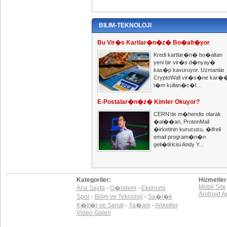
BILIM-TEKNOLOJI
Bu Vir�s Kartlar�n�z� Bo�alt�yor
Kredi kartlar�n� bo�altan
yeni bir vir�s d�nyay�
kas�p kavuruyor. Uzmanlar
CryptoWall vir�s�ne kar�
t�m kullan�c�l...
E-Postalar�n�z� Kimler Okuyor?
CERN'de m�hendis olarak
�al��an, ProtonMail
�irketinin kurucusu, �ifreli
email program�n�n
geli�tiricisi Andy Y...
Kategoriler:
Hizmetler
Mobil Site
Ana Sayfa
-
G�ndem
-
Ekonomi
Android A
Spor
-
Bilim ve Teknoloji
-
Sa�l�k
K�lt�r ve Sanat
-
Ya�am
-
Anketler
Video Galeri