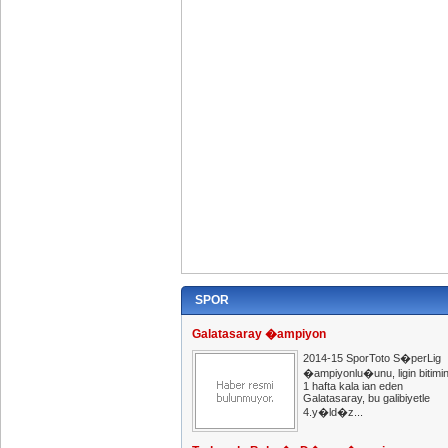
SPOR
Galatasaray �ampiyon
2014-15 SporToto S�perLig
�ampiyonlu�unu, ligin bitimi
1 hafta kala ian eden
Galatasaray, bu galibiyetle
4.y�ld�z...