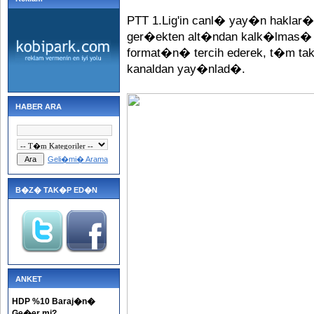
PTT 1.Lig'in canl� yay�n haklar
ger�ekten alt�ndan kalk�lmas� 
format�n� tercih ederek, t�m
kanaldan yay�nlad�.
HABER ARA
Geli�mi� Arama
B�Z� TAK�P ED�N
ANKET
HDP %10 Baraj�n�
Ge�er mi?