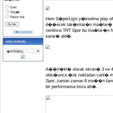
Evet
Hay�r
Fikrim Yok
Hem S�perLig'e y�kselme play-off
d��ecek tak�mlar�n ma�lar� a
verilince TRT Spor bu ma�lar�n
T�m Anketler
karar� ald�.
HAVA DURUMU
A��rl�kl� olarak ekran� 3 ve
oldu�unca �ok noktadan canl
Spor, zaman zaman 8 ma��n tam
bir performansa imza att�.