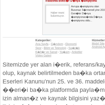
Trabzonlu Boks�r D�nya �ampiyonu
Avrupa �ampiyonu olan
Busenaz S�rmeneli yine 201
Gen�ler D�nya
�ampiyonas�nda D�nya
�ampiyonu oldu...
Kategoriler:
Hizmetler
Mobil Site
Ana Sayfa
-
G�ndem
-
Ekonomi
Android A
Spor
-
Bilim ve Teknoloji
-
Sa�l�k
K�lt�r ve Sanat
-
Ya�am
-
Anketler
Video Galeri
Sitemizde yer alan i�erik, referans/ka
olup, kaynak belirtilmeden ba�ka or
Eserleri Kanunu'nun 25. ve 36. madd
��eri�i ba�ka platformda payla�mak
izin alman�z ve kaynak bilgisini yaz