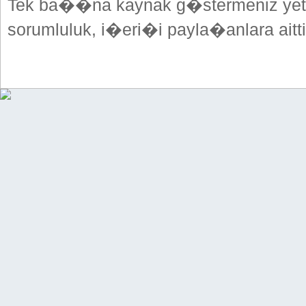
Tek ba��na kaynak g�stermeniz yeterl
sorumluluk, i�eri�i payla�anlara aitti