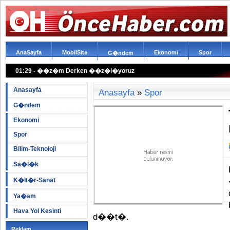
AnaSayfa
MobilSite
Ekonomi
Spor
G�ndem
01:29 - ��z�m Derken ��z�l�yoruz
Anasayfa
Anasayfa
»
Spor
G�ndem
Ekonomi
Spor
Bilim-Teknoloji
Sa�l�k
K�lt�r-Sanat
Ya�am
Hava Yol Kesinti
d��t�.
Reklam