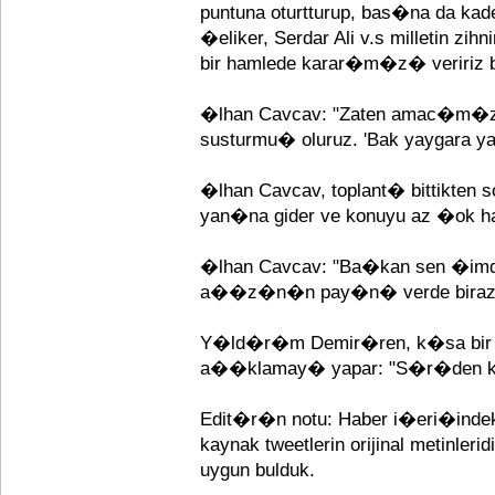
puntuna oturtturup, bas�na da ka
�eliker, Serdar Ali v.s milletin zih
bir hamlede karar�m�z� veririz 
�lhan Cavcav: "Zaten amac�m�z
susturmu� oluruz. 'Bak yaygara yapm
�lhan Cavcav, toplant� bittikte
yan�na gider ve konuyu az �ok halle
�lhan Cavcav: "Ba�kan sen �imdi
a��z�n�n pay�n� verde biraz 
Y�ld�r�m Demir�ren, k�sa bir
a��klamay� yapar: "S�r�den ka
Edit�r�n notu: Haber i�eri�ind
kaynak tweetlerin orijinal metinl
uygun bulduk.