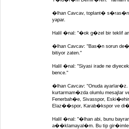
�lhan Cavcav, toplant� s�ras�nd
yapar.
Halil �nal: "�ok g�zel bir teklif a
�lhan Cavcav: "Bas�n sorun de�
bitiyor zaten."
Halil �nal: "Siyasi irade ne diye
bence."
�lhan Cavcav: "Onuda ayarlar�z. 
kurtarmam�zda olumlu mesajlar verd
Fenerbah�e, Sivasspor, Eski�ehir
Elaz��spor, Karab�kspor ve di�
Halil �nal: "�lhan abi, bunu bayra
a��klamayal�m. Bu tip gir�imle