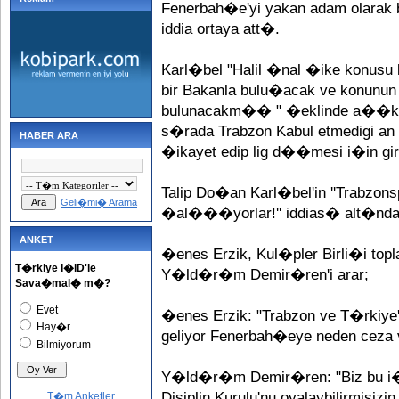
Fenerbah�e'yi yakan adam olarak b
iddia ortaya att�.
Karl�bel "Halil �nal �ike konus
bir Bakanla bulu�acak ve konunu
bulunacakm�� " �eklinde a��kla
s�rada Trabzon Kabul etmedigi an 
HABER ARA
�ikayet edip lig d��mesi i�in giri
Talip Do�an Karl�bel'in ''Trabzo
Geli�mi� Arama
�al���yorlar!'' iddias� alt�nda
ANKET
�enes Erzik, Kul�pler Birli�i 
T�rkiye I�iD'le
Y�ld�r�m Demir�ren'i arar;
Sava�mal� m�?
Evet
�enes Erzik: "Trabzon ve T�rkiye
Hay�r
geliyor Fenerbah�eye neden ceza v
Bilmiyorum
Y�ld�r�m Demir�ren: "Biz bu i�i
Disiplin Kurulu'nu oyalaybilirmisizi
T�m Anketler