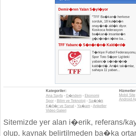
Demir�ren Yalan S�yl�yor
"TFF Ba�kan� herkese
sorduk, 18 kul�b�n
onay�n� ald�k diyor.
Koskoca federasyon
ba�kan� insanlar�n
g�z�n�n i�ine ba...
TFF Yabanc� S�n�r�n� Kald�rd�
T�rkiye Futbol Federasyonu
Spor Toto S�per Lig'deki
yabanc� s�n�r�n�
kald�rd�. Art�k tak�mlar,
sahaya 11 yaban...
Kategoriler:
Hizmetler
Mobil Site
Ana Sayfa
-
G�ndem
-
Ekonomi
Android A
Spor
-
Bilim ve Teknoloji
-
Sa�l�k
K�lt�r ve Sanat
-
Ya�am
-
Anketler
Video Galeri
Sitemizde yer alan i�erik, referans/ka
olup, kaynak belirtilmeden ba�ka or