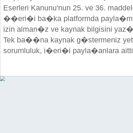
Eserleri Kanunu'nun 25. ve 36. madd
��eri�i ba�ka platformda payla�mak
izin alman�z ve kaynak bilgisini yaz
Tek ba��na kaynak g�stermeniz yeterl
sorumluluk, i�eri�i payla�anlara aitti