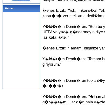
Reklam
�enes Erzik: "Yok, imkans�z! Yak
karar�n� verecek ama dedi�im g
Y�ld�r�m Demir�ren: "Ben bu y*v
UEFA'ya yaz� g�ndermeyin diye y
laz kafa i�te. "
�enes Erzik: "Tamam, bilginize 
Y�ld�r�m Demir�en: "Tamam ba�
giriyorum."
Y�ld�r�m Demir�ren toplant�ya
�a��r�r.
Y�ld�r�m Demir�ren: "�lhan abi
g�r��t�m. Her g�n hala y�zlerc