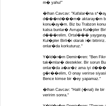
m� yahu!"
�lhan Cavcav: "Kafalar�na s*�a
d���nd���m� aktaray�m ba�ka
konu�ay�m. Biz bu Trabzon konu
kalsa bunlar� Avrupa Kul�pler Birl
d���relim. Ortal��� yaygaraya v
Kul�pler Birli�i olarak i�i bitiriri
onlar�da korkuturuz."
Y�ld�r�m Demir�ren: "Ben Fikr
tak�mlar� destekler. Bir sorun Bur
onlar�da a�ar�z ama iyi d���nm
g�r��elim, O onay verirse siya
Bence kimse bir �ey yapamaz."
�lhan Cavcav: "Halil (�nal) ile 
veririm sonra."
Y�ld�r�m Demir�ren: "Tamam ab