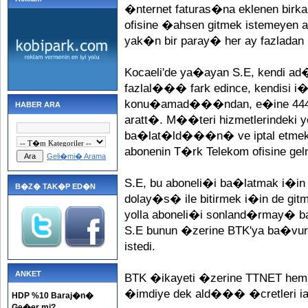
�nternet faturas�na eklenen birk
ofisine �ahsen gitmek istemeyen a
yak�n bir paray� her ay fazladan
Kocaeli'de ya�ayan S.E, kendi ad�
fazlal��� fark edince, kendisi i�
konu�amad���ndan, e�ine 444037
HABER ARA
aratt�. M��teri hizmetlerindeki ye
ba�lat�ld���n� ve iptal etmek 
abonenin T�rk Telekom ofisine gelm
Geli�mi� Arama
S.E, bu aboneli�i ba�latmak i�in 
B�Z� TAK�P ED�N
dolay�s� ile bitirmek i�in de gitme
yolla aboneli�i sonland�rmay�
S.E bunun �zerine BTK'ya ba�vura
istedi.
ANKET
BTK �ikayeti �zerine TTNET hem a
�imdiye dek ald��� �cretleri ia
HDP %10 Baraj�n�
Ge�er mi?