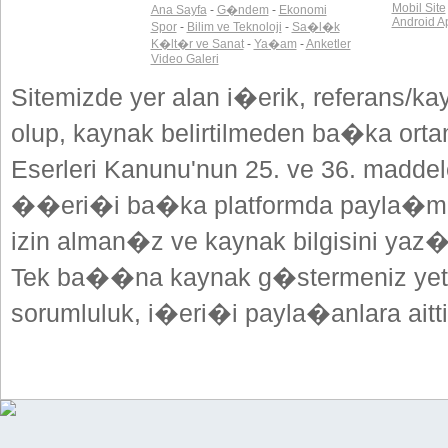
Mobil Site
Ana Sayfa
-
G�ndem
-
Ekonomi
Android A
Spor
-
Bilim ve Teknoloji
-
Sa�l�k
K�lt�r ve Sanat
-
Ya�am
-
Anketler
Video Galeri
Sitemizde yer alan i�erik, referans/ka
olup, kaynak belirtilmeden ba�ka or
Eserleri Kanunu'nun 25. ve 36. madd
��eri�i ba�ka platformda payla�mak
izin alman�z ve kaynak bilgisini yaz
Tek ba��na kaynak g�stermeniz yeterl
sorumluluk, i�eri�i payla�anlara aitti