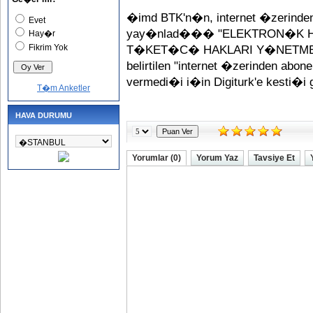
�imd BTK'n�n, internet �zerinden
Evet
yay�nlad��� "ELEKTRON�K
Hay�r
Fikrim Yok
T�KET�C� HAKLARI Y�NETMEL��
belirtilen "internet �zerinden a
vermedi�i i�in Digiturk'e kesti�i 
T�m Anketler
HAVA DURUMU
Yorumlar (0)
Yorum Yaz
Tavsiye Et