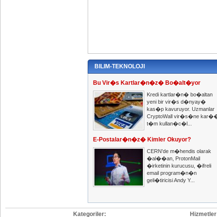
BILIM-TEKNOLOJI
Bu Vir�s Kartlar�n�z� Bo�alt�yor
Kredi kartlar�n� bo�altan
yeni bir vir�s d�nyay�
kas�p kavuruyor. Uzmanlar
CryptoWall vir�s�ne kar�
t�m kullan�c�l...
E-Postalar�n�z� Kimler Okuyor?
CERN'de m�hendis olarak
�al��an, ProtonMail
�irketinin kurucusu, �ifreli
email program�n�n
geli�tiricisi Andy Y...
Kategoriler:
Hizmetler