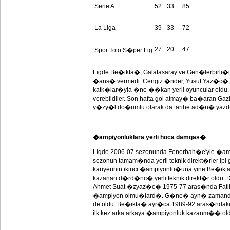
Serie A
52
33
85
La Liga
39
33
72
27
20
47
Spor Toto S�per Lig
Ligde Be�ikta�, Galatasaray ve Gen�lerbirli
�ans� vermedi. Cengiz �nder, Yusuf Yaz�c�
katk�lar�yla �ne ��kan yerli oyuncular oldu.
verebildiler. Son hafta gol atmay� ba�aran Gazi
y�zy�l do�umlu olarak da tarihe ad�n� yaz
�ampiyonluklara yerli hoca damgas�
Ligde 2006-07 sezonunda Fenerbah�e'yle �am
sezonun tamam�nda yerli teknik direkt�rler i
kariyerinin ikinci �ampiyonlu�una yine Be�ikt
kazanan d�rd�nc� yerli teknik direkt�r ol
Ahmet Suat �zyaz�c� 1975-77 aras�nda Fatih
�ampiyon olmu�lard�. G�ne� ayn� zamanda bu
de oldu. Be�ikta� ayr�ca 1989-92 aras�nda
ilk kez arka arkaya �ampiyonluk kazanm�� old