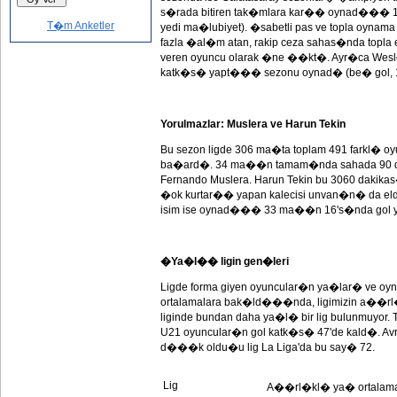
s�rada bitiren tak�mlara kar�� oynad��� 10 ma�
T�m Anketler
yedi ma�lubiyet). �sabetli pas ve topla oynama 
fazla �al�m atan, rakip ceza sahas�nda topla 
veren oyuncu olarak �ne ��kt�. Ayr�ca Wesle
katk�s� yapt��� sezonu oynad� (be� gol, 15
Yorulmazlar: Muslera ve Harun Tekin
Bu sezon ligde 306 ma�ta toplam 491 farkl� oy
ba�ard�. 34 ma��n tamam�nda sahada 90 dakik
Fernando Muslera. Harun Tekin bu 3060 dakika
�ok kurtar�� yapan kalecisi unvan�n� da elde
isim ise oynad��� 33 ma��n 16's�nda gol y
�Ya�l�� ligin gen�leri
Ligde forma giyen oyuncular�n ya�lar� ve oy
ortalamalara bak�ld���nda, ligimizin a��r
liginde bundan daha ya�l� bir lig bulunmuyor.
U21 oyuncular�n gol katk�s� 47'de kald�. A
d���k oldu�u lig La Liga'da bu say� 72.
Lig
A��rl�kl� ya� ortala