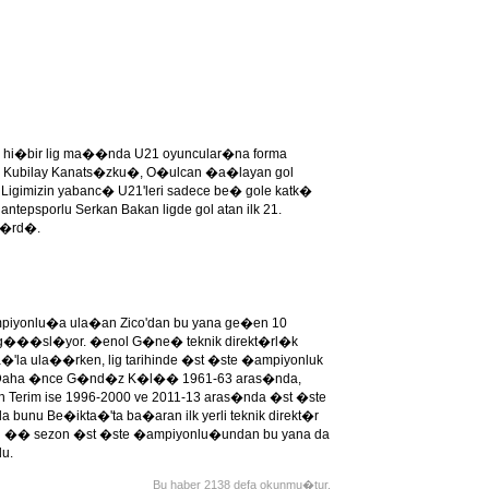
�i hi�bir lig ma��nda U21 oyuncular�na forma
, Kubilay Kanats�zku�, O�ulcan �a�layan gol
 Ligimizin yabanc� U21'leri sadece be� gole katk�
antepsporlu Serkan Bakan ligde gol atan ilk 21.
d�rd�.
piyonlu�a ula�an Zico'dan bu yana ge�en 10
pi g���sl�yor. �enol G�ne� teknik direkt�rl�k
a�'la ula��rken, lig tarihinde �st �ste �ampiyonluk
du. Daha �nce G�nd�z K�l�� 1961-63 aras�nda,
 Terim ise 1996-2000 ve 2011-13 aras�nda �st �ste
nu Be�ikta�'ta ba�aran ilk yerli teknik direkt�r
ki �� sezon �st �ste �ampiyonlu�undan bu yana da
u.
Bu haber 2138 defa okunmu�tur.