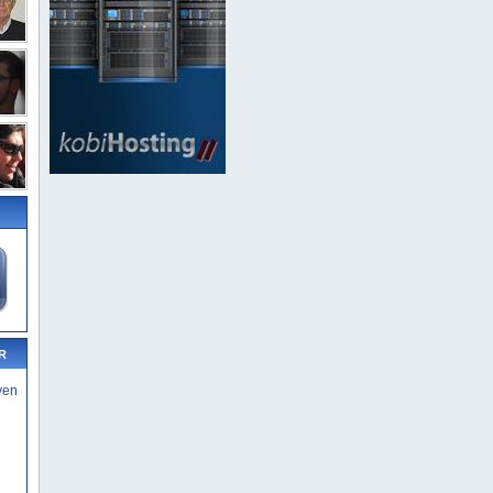
R
yen