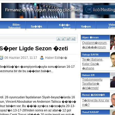
Bilim-
Vide
K�lt�r-
Sa�l�k
Ya�am
Teknoloji
Galer
Sanat
Alper �irvan
Oyalanm�yorum,
S�per Ligde Sezon �zeti
�al���yorum
Yakup SAYIN
06 Haziran 2017, 11:17
Haber Edit�r�
Ter�r Bahane,
Katar Gaz�
Be�ikta�'�n �ampiyonlu�uyla sonu�lanan 16-17
�ahane
sezonuna bir de bu a��dan bak�n...
Hakan ER
Trabzonsporlu
Taraftarlar�
�ld�rmek!
Remzi �ZDEM�R
irdi. 26 oyuncudan faydalanan Siyah-beyazl�larda 16
T�rkiye'de Kriz Var
un, Vincent Aboubakar ve Anderson Talisca ��l�s�
m�?
n dokuz tak�m var. Bu ��l� ayr�ca s�ras�yla 20-13-
eyyaz'�n 13-17-28'inden sonra en az atan� 12 gol
Yusuf KASAP
bitiren Cenk Tosun att��� 20 golle kendi en golc�