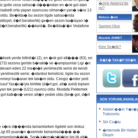
�zmir Akdeniz'de
ekiz golle ceza sahas� d���ndan en �ok gol atan
mi?
la isabetli orta yapan oyuncusu olman�n yan� s�ra 13
ncisi oldu. Be�ikta� bu sezon ligde sahas�nda
Muhsin �ebi
biyet, d�rt beraberlik) ge�en sezon ba�layan i�
et, d�rt beraberlik) ��kard�. Be�ikta�'�n Vodafone
Samimi Olun
Mustafa AHMET
Kimi Se�tik?
y�ksek yerde bitirdi�i (2), en �ok gol att��� (63), en
B�Z� TAK�P ED�N
(73) sezonu geride b�rakt� ve �ampiyonlar Ligi �n
evam eden 22 ma�l�k yenilmezlik serisi de kendi
nilmezlik serisi. �stanbul temsilcisi, ligde bu sezon
meyi ba�aran tek tak�m oldu. Cengiz �nder yedi
usuf Yaz�c�'yla birlikte (d�rt gol, alt� asist) toplam
n tek gen� (U21) oyuncu oldu. Mustafa Pektemek
 gol katk�s� veren alt�n yedek oldu (be� gol, d�rt
SON YORUMLANANLA
Adalet ��in Y�r�
Trabzonlu
Siri Co�tu
lk �� s�ra d���nda tamamlarken ligdeki son dokuz
�nternete Bir Haller
i. Ligi 65 puan�n �zerinde tamamlad��� ��
Oluyor
 tamamlam��t�. Sar�-k�rm�z�l�lar ligi ilk alt�