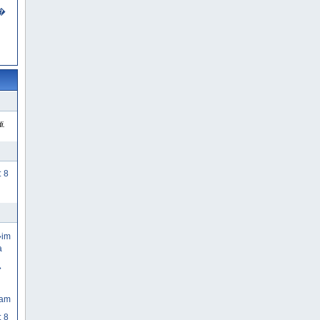
��
i.
: 8
�im
a
�
Zam
: 8