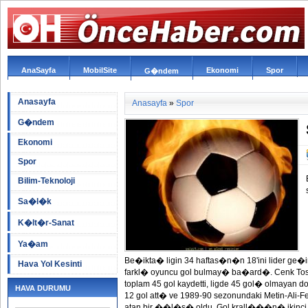
AnaSayfa
MobilSite
Ekonomi
Spor
G�ndem
Anasayfa
Anasayfa
»
Spor
G�ndem
Ekonomi
Spor
Bilim-Teknoloji
Sa�l�k
K�lt�r-Sanat
Ya�am
Be�ikta� ligin 34 haftas�n�n 18'ini lider ge�
Hava Yol Kesinti
farkl� oyuncu gol bulmay� ba�ard�. Cenk Tos
toplam 45 gol kaydetti, ligde 45 gol� olmaya
HAVA DURUMU
12 gol att� ve 1989-90 sezonundaki Metin-Ali-F
atan bir ��l�s� oldu. Gol krall���n� ikinci 