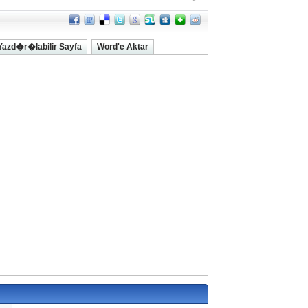
Yazd�r�labilir Sayfa
Word'e Aktar