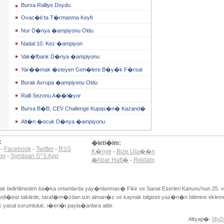
Bursa Ralliye Doydu
Ovac�k'ta T�rmanma Keyfi
Nur D�nya �ampiyonu Oldu
Nadal 10. Kez �ampiyon
Vak�fbank D�nya �ampiyonu
Yar��mak �steyen Gen�lere B�y�k F�rsat
Burak Avrupa �ampiyonu Oldu
Ralli Sezonu A��l�yor
Bursa B�B, CEV Challenge Kupas�n� Kazand�
Alt�n �ocuk D�nya �ampiyonu
:
�leti�im:
-
Facebook
-
Twitter
-
RSS
K�nye
-
Bize Ula��n
pp
-
Symbian S^3 App
�hbar Hatt�
-
Reklam
ynak belirtilmeden ba�ka ortamlarda yay�nlanmas� Fikir ve Sanat Eserleri Kanunu'nun 25. v
�iniz taktirde, taraf�m�zdan izin alman�z ve kaynak bilgisini yaz�n�n bitimine eklem
asal sorumluluk, i�eri�i payla�anlara aittir.
Altyap�:
MyD