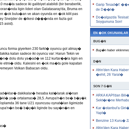
ta sadece iki galibiyet alabildi (bir beraberlik,
Garip Tesad�f: �
oran�nda ligin lideri olan Galatasaray'da, Bruma en
de D��t�
en �ok bulu�an ve akan oyunda en �ok kilit pas
Do�algazda Tesisat
y Sneijder de �lkesi d���nda en fazla gol
Soygununa Son!
 asist).
EN �OK OKUNANLAR
BUG�N
uncu forma giyerken 230 farkl� oyuncu gol atmay�
Bug�n haber eklenmed
a kalan sadece iki oyuncu var: Harun Tekin ve
s�n� dolu dolu ya�ad� ve 112 kurtar��la ligin en
D�N
 etmi� oldu. Kalesini en �ok ma�ta gole kapatan
emeyen Volkan Babacan oldu.
Afrin'den Kara Haber
�ehit, 26 Yaral�
SON 7 G�N
nad�klar� dakikalar� hesaba kat�larak al�nan
ARKA KAPI'dan Bili
l�kl� ya� ortalamas� 28,5. Avrupa'n�n be� b�y�k
Sekt�r�ne Merhab
 Toplamda 36 tane U21 oyuncusu oynat�lan ligimizde
vrupa'n�n be� b�y�k liginde bu say�n�n en
Kar �stanbul'a Giri
Yapt�
Benzine 13 Kuru� 
mas�
Afrin'den Kara Haber