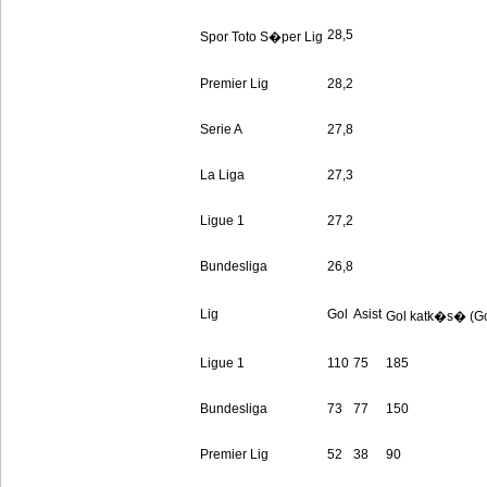
28,5
Spor Toto S�per Lig
Premier Lig
28,2
Serie A
27,8
La Liga
27,3
Ligue 1
27,2
Bundesliga
26,8
Lig
Gol
Asist
Gol katk�s� (Gol
Ligue 1
110
75
185
Bundesliga
73
77
150
Premier Lig
52
38
90