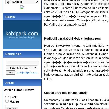
sezonunu geride b�rakt�. Anderson Talisca s
oyuncu oldu. Ricardo Quaresma da ligin en faz
asist ve 75 kilit pasla bu iki kategorinin de iki
oynad��� 17 ma�� da kaybetmeyerek (13 gali
Reklam
saha yenilmezlik serisini 27 ma�a (23 galibiy
Park'taki gol ortalamas� ise 2,7.
Medipol Ba�ak�ehir�de enlerin sezonu
Medipol Ba�ak�ehir kendi lig tarihinde ligi en 
az gol yedi�i (28) ve en �ok puan toplad��� 
Eleme turuna kat�lma hakk� kazand�. Evinde d
HABER ARA
rekorlar� ve ligde devam eden en uzun i� saha ye
oynad��� b�t�n tak�mlar� en az bir kez yen
gol be� asistle sezonu bitirdi ve Trabzonsporlu Y
gol katk�s�n� iki basamakl� say�lara ta��ya
Geli�mi� Arama
ligde oyuna sonradan girdi�i ma�larda en �ok
asist).
ANKET
Afrin'e Girmeli miyiz?
Galatasaray�da Bruma fark�
Evet
Galatasaray lig tarihinde ilk kez iki sezonu i
Hay�r
sezonun alt�s�n� 65 puan ve alt�nda bitird
sezonda ise Galatasaray sezonlar� �ampiyon