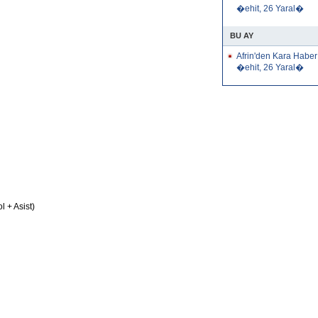
�ehit, 26 Yaral�
BU AY
Afrin'den Kara Haber
�ehit, 26 Yaral�
 + Asist)