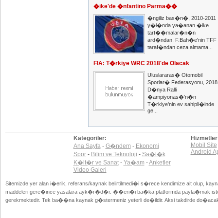
�ike'de �nfantino Parma��
�ngiliz bas�n�, 2010-2011
y�l�nda ya�anan �ike
tart��malar�n�n
ard�ndan, F.Bah�e'nin TFF
taraf�ndan ceza almama...
FIA: T�rkiye WRC 2018'de Olacak
Uluslararas� Otomobil
Sporlar� Federasyonu, 2018
D�nya Ralli
�ampiyonas�'n�n
T�rkiye'nin ev sahipli�inde
ge...
Kategoriler:
Hizmetler
Mobil Site
Ana Sayfa
-
G�ndem
-
Ekonomi
Android A
Spor
-
Bilim ve Teknoloji
-
Sa�l�k
K�lt�r ve Sanat
-
Ya�am
-
Anketler
Video Galeri
Sitemizde yer alan i�erik, referans/kaynak belirtilmedi�i s�rece kendimize ait olup, ka
maddeleri gere�ince yasalara ayk�r�d�r. ��eri�i ba�ka platformda payla�mak istedi
gerekmektedir. Tek ba��na kaynak g�stermeniz yeterli de�ildir. Aksi takdirde do�acak y