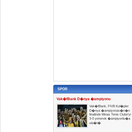
SPOR
Vak�fBank D�nya �ampiyonu
Vak�fBank, FIVB Kul�pler
D�nya �ampiyonas�n�n
finalinde Minas Tenis Clube'yi
3-0 yenerek �ampiyonlu�a
ula�t�.