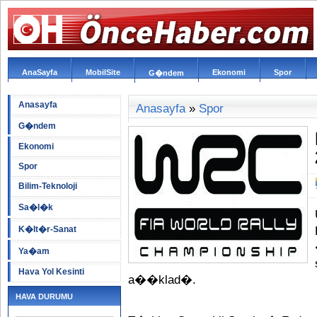
AnaSayfa
MobilSite
Ekonomi
Spor
G�ndem
Anasayfa
Anasayfa
»
Spor
G�ndem
Ekonomi
Spor
Bilim-Teknoloji
Sa�l�k
K�lt�r-Sanat
Ya�am
Hava Yol Kesinti
a��klad�.
HAVA DURUMU