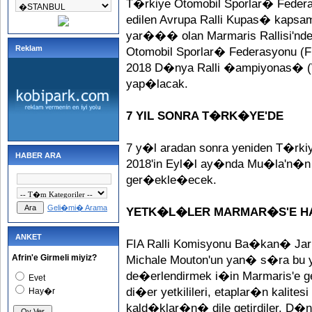
T�rkiye Otomobil Sporlar� Feder
edilen Avrupa Ralli Kupas� kapsa
yar��� olan Marmaris Rallisi'nde
Reklam
Otomobil Sporlar� Federasyonu (FIA)
2018 D�nya Ralli �ampiyonas� (W
yap�lacak.
7 YIL SONRA T�RK�YE'DE
7 y�l aradan sonra yeniden T�rk
HABER ARA
2018'in Eyl�l ay�nda Mu�la'n�n M
ger�ekle�ecek.
Geli�mi� Arama
YETK�L�LER MARMAR�S'E HA
ANKET
FIA Ralli Komisyonu Ba�kan� Jar
Afrin'e Girmeli miyiz?
Michale Mouton'un yan� s�ra bu
de�erlendirmek i�in Marmaris'e ge
Evet
di�er yetkilileri, etaplar�n kalite
Hay�r
kald�klar�n� dile getirdiler. D