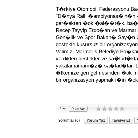
T�rkiye Otomobil Federasyonu 
''D�nya Ralli �ampiyonas�'n�n �
ger�ekten �ok �al��t�k, ba
Recep Tayyip Erdo�an ve Marmaris'
Gen�lik ve Spor Bakan� Say�n O
destekle kusursuz bir organizasyo
Valimiz, Marmaris Belediye Ba�k
verdikleri destekler ve sa�lad�
yakalamamam�z� sa�lad�lar. D
�lkemize geri gelmesinden �ok 
bir organizasyon yapmak i�in �
Yorumlar (0)
Yorum Yaz
Tavsiye Et