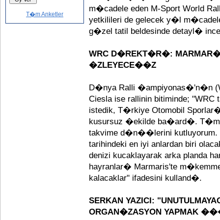
m�cadele eden M-Sport World Rall
T�m Anketler
yetkilileri de gelecek y�l m�cadel
g�zel tatil beldesinde detayl� ince
WRC D�REKT�R�: MARMAR�
�ZLEYECE��Z
D�nya Ralli �ampiyonas�'n�n (
Ciesla ise rallinin bitiminde; "WRC 
istedik, T�rkiye Otomobil Sporla
kusursuz �ekilde ba�ard�. T�m ek
takvime d�n��lerini kutluyorum. 
tarihindeki en iyi anlardan biri ol
denizi kucaklayarak arka planda h
hayranlar� Marmaris'te m�kem
kalacaklar" ifadesini kulland�.
SERKAN YAZICI: "UNUTULMAY
ORGAN�ZASYON YAPMAK ���