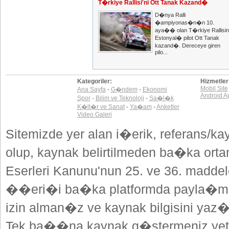
T�rkiye Rallisi'ni Ott Tanak Kazand�
D�nya Ralli
�ampiyonas�n�n 10.
aya�� olan T�rkiye Rallisini
Estonyal� pilot Ott Tanak
kazand�. Dereceye giren
pilo...
Kategoriler:
Hizmetler
Mobil Site
Ana Sayfa
-
G�ndem
-
Ekonomi
Android A
Spor
-
Bilim ve Teknoloji
-
Sa�l�k
K�lt�r ve Sanat
-
Ya�am
-
Anketler
Video Galeri
Sitemizde yer alan i�erik, referans/ka
olup, kaynak belirtilmeden ba�ka or
Eserleri Kanunu'nun 25. ve 36. madd
��eri�i ba�ka platformda payla�mak
izin alman�z ve kaynak bilgisini yaz
Tek ba��na kaynak g�stermeniz yeterl