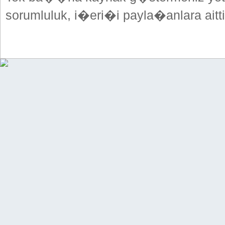
sorumluluk, i�eri�i payla�anlara aitti