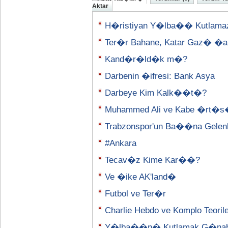
Aktar
H�ristiyan Y�lba�� Kutlama
Ter�r Bahane, Katar Gaz� �a
Kand�r�ld�k m�?
Darbenin �ifresi: Bank Asya
Darbeye Kim Kalk��t�?
Muhammed Ali ve Kabe �rt�
Trabzonspor'un Ba��na Gelenl
#Ankara
Tecav�z Kime Kar��?
Ve �ike AK'land�
Futbol ve Ter�r
Charlie Hebdo ve Komplo Teorile
Y�lba��n� Kutlamak G�na