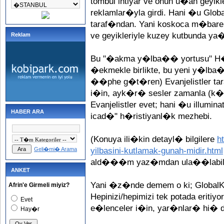
tombul ihtiyar ve onun u�an gey
reklamlar�yla girdi. Hani �u Global
taraf�ndan. Yani koskoca m�barek 
ve geyikleriyle kuzey kutbunda y
Reklam
Bu "�akma y�lba�� yortusu" H�ri
�ekmekle birlikte, bu yeni y�lba
��phe g�t�ren) Evanjelistler 
i�in, ayk�r� sesler zamanla (k�
Evanjelistler evet; hani �u illu
HABER ARA
icad�" h�ristiyanl�k mezhebi.
(Konuya ili�kin detayl� bilgilere
h
Geli�mi� Arama
yilbasini-kutlamak-gunah-midir.html
ald���m yaz�mdan ula��labili
ANKET
Yani �z�nde demem o ki; GlobalK
Afrin'e Girmeli miyiz?
Hepinizi/hepimizi tek potada erit
Evet
e�lenceler i�in, yar�nlar� hi�
Hay�r