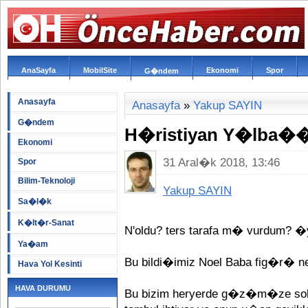
AnaSayfa
MobilSite
Ekonomi
Spor
G�ndem
Anasayfa
Anasayfa
»
Yakup SAYIN
G�ndem
H�ristiyan Y�lba��
Ekonomi
31 Aral�k 2018, 13:46
Spor
Bilim-Teknoloji
Yakup SAYIN
Sa�l�k
K�lt�r-Sanat
N'oldu? ters tarafa m� vurdum? �y
Ya�am
Bu bildi�imiz Noel Baba fig�r�
Hava Yol Kesinti
HAVA DURUMU
Bu bizim heryerde g�z�m�ze so