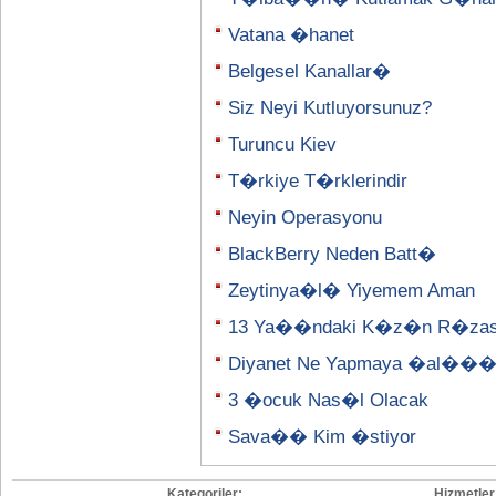
Vatana �hanet
Belgesel Kanallar�
Siz Neyi Kutluyorsunuz?
Turuncu Kiev
T�rkiye T�rklerindir
Neyin Operasyonu
BlackBerry Neden Batt�
Zeytinya�l� Yiyemem Aman
13 Ya��ndaki K�z�n R�za
Diyanet Ne Yapmaya �al���
3 �ocuk Nas�l Olacak
Sava�� Kim �stiyor
Kategoriler:
Hizmetler