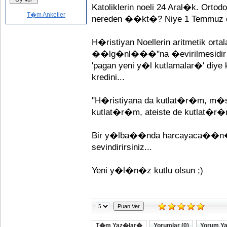
Katoliklerin noeli 24 Aral�k. Orto
T�m Anketler
nereden ��kt�? Niye 1 Temmuz 
H�ristiyan Noellerin aritmetik or
��lg�nl���"na �evirilmesidir 
'pagan yeni y�l kutlamalar�' diy
kredini...
"H�ristiyana da kutlat�r�m, m�
kutlat�r�m, ateiste de kutlat�r
Bir y�lba��nda harcayaca��n�z
sevindirirsiniz...
Yeni y�l�n�z kutlu olsun ;)
T�m Yaz�lar�
Yorumlar (0)
Yorum Y