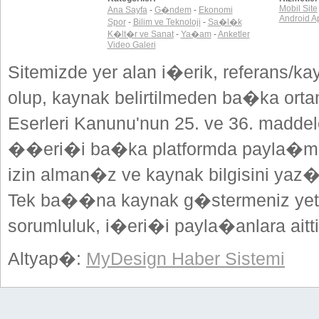
Mobil Site
Ana Sayfa
-
G�ndem
-
Ekonomi
Android A
Spor
-
Bilim ve Teknoloji
-
Sa�l�k
K�lt�r ve Sanat
-
Ya�am
-
Anketler
Video Galeri
Sitemizde yer alan i�erik, referans/ka
olup, kaynak belirtilmeden ba�ka or
Eserleri Kanunu'nun 25. ve 36. madd
��eri�i ba�ka platformda payla�mak
izin alman�z ve kaynak bilgisini yaz
Tek ba��na kaynak g�stermeniz yeterl
sorumluluk, i�eri�i payla�anlara aitti
Altyap�:
MyDesign Haber Sistemi