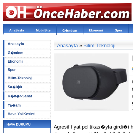
AnaSayfa
MobilSite
Ekonomi
Spor
G�ndem
Anasayfa
Anasayfa
»
Bilim-Teknoloji
G�ndem
Ekonomi
Spor
Bilim-Teknoloji
Sa�l�k
K�lt�r-Sanat
Ya�am
Hava Yol Kesinti
HAVA DURUMU
Agresif fiyat politikas�yla girdi�