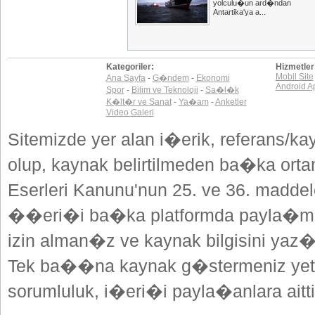
yolculu�un ard�ndan
Antartika'ya a...
Kategoriler:
Hizmetler
Mobil Site
Ana Sayfa
-
G�ndem
-
Ekonomi
Android A
Spor
-
Bilim ve Teknoloji
-
Sa�l�k
K�lt�r ve Sanat
-
Ya�am
-
Anketler
Video Galeri
Sitemizde yer alan i�erik, referans/ka
olup, kaynak belirtilmeden ba�ka or
Eserleri Kanunu'nun 25. ve 36. madd
��eri�i ba�ka platformda payla�mak
izin alman�z ve kaynak bilgisini yaz
Tek ba��na kaynak g�stermeniz yeterl
sorumluluk, i�eri�i payla�anlara aitti