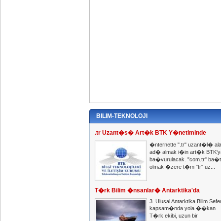
BILIM-TEKNOLOJI
.tr Uzant�s� Art�k BTK Y�netiminde
�nternette ".tr" uzant�l� al
ad� almak i�in art�k BTK'y
ba�vurulacak. "com.tr" ba�
olmak �zere t�m "tr" uz...
T�rk Bilim �nsanlar� Antarktika'da
3. Ulusal Antarktika Bilim Sefer
kapsam�nda yola ��kan
T�rk ekibi, uzun bir