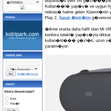
duyurdu�u yeni VR g�zl���yle de
Kullan��l� yap�s� ve uygun fi
noktas� haline gelen Xiaomi�nin
Play 2,
Sanal �leti�im
g�vences
Reklam
�lkine oranla daha hafif olan Mi V
konfora odakl� yap�s�yla dikkat �
kullan�ld��� g�zl�k, uzun s�re
yaratm�yor.
HABER ARA
Geli�mi� Arama
ANKET
Afrin'e Girmeli miyiz?
Evet
Hay�r