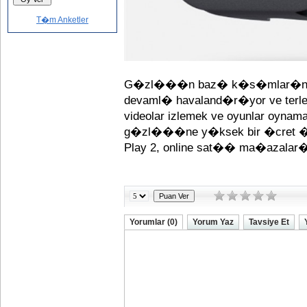
T�m Anketler
G�zl���n baz� k�s�mlar�nda y
devaml� havaland�r�yor ve terle
videolar izlemek ve oyunlar oynam
g�zl���ne y�ksek bir �cret �de
Play 2, online sat�� ma�azalar�
Yorumlar (0)
Yorum Yaz
Tavsiye Et