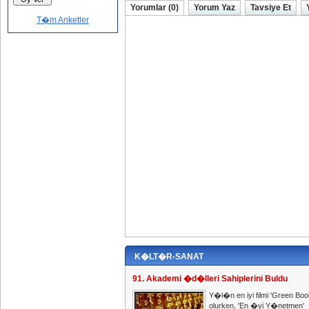
Yorumlar (0)
Yorum Yaz
Tavsiye Et
T�m Anketler
K�LT�R-SANAT
91. Akademi �d�lleri Sahiplerini Buldu
Y�l�n en iyi filmi 'Green Boo
olurken, 'En �yi Y�netmen'