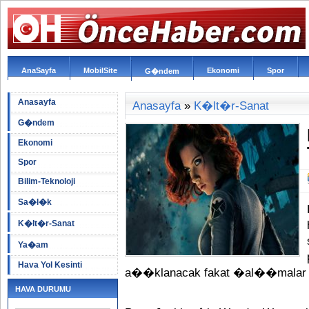
AnaSayfa
MobilSite
Ekonomi
Spor
G�ndem
Anasayfa
Anasayfa
»
K�lt�r-Sanat
G�ndem
Ekonomi
Spor
Bilim-Teknoloji
Sa�l�k
K�lt�r-Sanat
Ya�am
Hava Yol Kesinti
a��klanacak fakat �al��mala
HAVA DURUMU