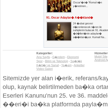
Oscar'�n� 'Roma'n�n
y�netmen...
91. Oscar Adaylar� A��kland�
24 �ubat gecesi
d�zenlenecek t�ren ile
sahiplerini bulacak 91. Akade
�d�lleri�nin adaylar�
a��klan�yor. Kumail Na...
Kategoriler:
Hizmetler
Mobil Site
Ana Sayfa
-
G�ndem
-
Ekonomi
Android A
Spor
-
Bilim ve Teknoloji
-
Sa�l�k
K�lt�r ve Sanat
-
Ya�am
-
Anketler
Video Galeri
Sitemizde yer alan i�erik, referans/ka
olup, kaynak belirtilmeden ba�ka or
Eserleri Kanunu'nun 25. ve 36. madd
��eri�i ba�ka platformda payla�mak