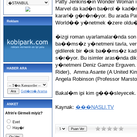
Patty Jenkins�in Wonder Woman il
Marvel da kad�n ba�rol � kad
kararl� g�r�n�yor. Bu arada Pat
Reklam
World�� y�netmek �zere oldu�u
�izgi roman uyarlamalar�nda so
ba��ms�z y�netmeni tavla, ver b
gidilerek bir �ok ba��ms�z k
s�r�yor. Bu isimler aras�nda di
y�netmeni Deniz Gamze Erguven. D
HABER ARA
Rider), Amma Asante (A United Kin
Angela Robinson (Professor Marsto
Geli�mi� Arama
Bakal�m ipi kim g���sleyecek.
ANKET
Kaynak:
���NASLI.TV
Afrin'e Girmeli miyiz?
Evet
Hay�r