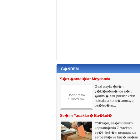
G�NDEM
S�rt �antal�lar Meydanda
Gezi olaylar�n�n
y�ld�n�m�nde s�rt
�antal� sivil polisler kritik
noktalara konu�lanmaya
ba�lad�lar...
Se�im Yasaklar� Ba�lad�
YSK'n�n, se�im takvimi
kapsam�nda 7 Haziran
se�imleri i�in propaganda
serbestli�i ve baz� se�im