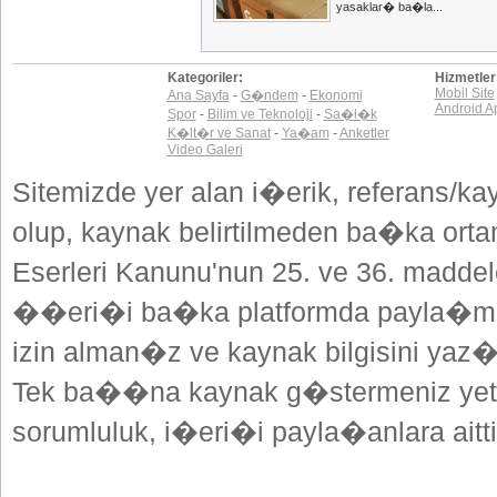
yasaklar� ba�la...
Kategoriler:
Hizmetler
Mobil Site
Ana Sayfa
-
G�ndem
-
Ekonomi
Android A
Spor
-
Bilim ve Teknoloji
-
Sa�l�k
K�lt�r ve Sanat
-
Ya�am
-
Anketler
Video Galeri
Sitemizde yer alan i�erik, referans/ka
olup, kaynak belirtilmeden ba�ka or
Eserleri Kanunu'nun 25. ve 36. madd
��eri�i ba�ka platformda payla�mak
izin alman�z ve kaynak bilgisini yaz
Tek ba��na kaynak g�stermeniz yeterl
sorumluluk, i�eri�i payla�anlara aitti