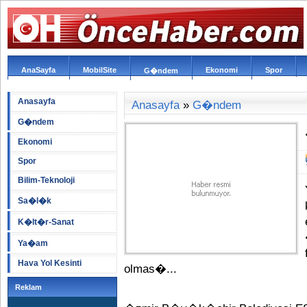
AnaSayfa
MobilSite
Ekonomi
Spor
G�ndem
Anasayfa
Anasayfa
»
G�ndem
G�ndem
Ekonomi
Spor
Bilim-Teknoloji
Sa�l�k
K�lt�r-Sanat
Ya�am
Hava Yol Kesinti
olmas�...
Reklam