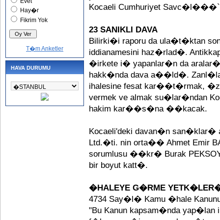
Evet
Kocaeli Cumhuriyet Savc�l��
Hay�r
Fikrim Yok
23 SANIKLI DAVA
Bilirki�i raporu da ula�t�ktan 
T�m Anketler
iddianamesini haz�rlad�. Antikka
�irkete i� yapanlar�n da aralar
HAVA DURUMU
hakk�nda dava a��ld�. Zanl�la
ihalesine fesat kar��t�rmak, �ze
vermek ve almak su�lar�ndan Ko
hakim kar��s�na ��kacak.
Kocaeli'deki davan�n san�klar� 
Ltd.�ti. nin orta�� Ahmet Emir B
sorumlusu ��kr� Burak PEKSOY is
bir boyut katt�.
�HALEYE G�RME YETK�LER�
4734 Say�l� Kamu �hale Kanunu'n
"Bu Kanun kapsam�nda yap�lan iha