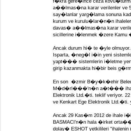
f�kra gere�ince ceza kovu�tur
a��lmas�na karar verilenler ve 5
say�lanlar yarg�lama sonuna ka
kurum ve kurulu�lar�n�n ihalele
davas� a��lmas�na karar verile
sicillerine i�lenmek �zere Kamu �h
Ancak durum hi� te �yle olmuyor. �
Isparta, �neg�l i�in yeni sisteml
yapt��� sistemlerin i�letme yeni
girip kazanmakta hi�bir beis g�r
En son �zmir B�y�k�ehir Beled
M�d�rl���'n�n a�t��� ihaleye 
Elektronik Ltd.�ti. teklif veriyor
ve Kenkart Ege Elektronik Ltd.�ti.
Ancak 29 Kas�m 2012 de ihale i�
BASMACI'n�n hala �irket orta
dolay� ESHOT yetkilileri "ihalenin 