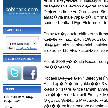
�zmir B�y�k�ehir Belediyesi
taraf�ndan Elektronik �cret Toplam
De�erlendirme ve Otomasyon Sist
amac�yla ihale yap�ld�. 8 firm
sadece Kentkart Ege Elektronik Ltd. 
HABER ARA
Dolay�s�yla tek teklif veren fir
ka��n�lmaz. Zaten 1999'dan beri 
ula��m tahsilat sistemini, ihaleler
Geli�mi� Arama
Elektronik Ltd.�ti. kazan�yor ve i
B�Z� TAK�P ED�N
Ancak 2009 y�l�nda Kocaeli'den 
kar��t�rd�.
Kocaeli B�y�k�ehir Belediyesi`ni
Antikkap� A.�.`de yakla��k 3 
k�sa bir s�re �nce tamamlanm�
ANKET
iste�i �zerine Kocaeli Emniy
HDP %10 Baraj�n�
Organize Su�larla M�cadele �ube
Ge�er mi?
y�r�t�len inceleme ve denetimle