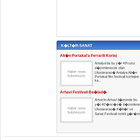
K�LT�R-SANAT
Alt�n Portakal'a Ferrarili Kortej
Antalya'da bu y�l 49'cusu
d�zenlenecek olan
Uluslararas� Antalya Alt�n
Portakal film festivali kortejine
ka...
Arhavi Festivali Ba�lad�
Artvin'in Arhavi il�esinde bu
y�l 40'�nc�s� d�zenlene
Uluslararas� K�lt�r ve
Sanat Festivali renkli g�r�nt.