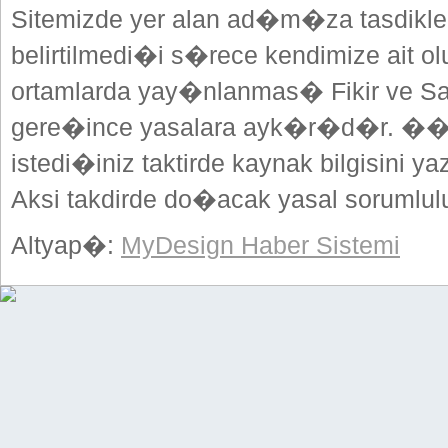
Sitemizde yer alan ad�m�za tasdikle
belirtilmedi�i s�rece kendimize ait o
ortamlarda yay�nlanmas� Fikir ve Sa
gere�ince yasalara ayk�r�d�r. ��
istedi�iniz taktirde kaynak bilgisini
Aksi takdirde do�acak yasal sorumlulu
Altyap�:
MyDesign Haber Sistemi