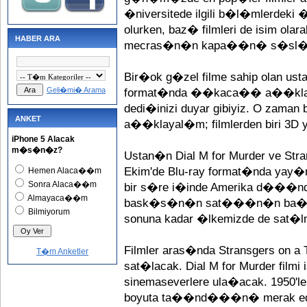
�niversitede ilgili b�l�mlerdeki �
olurken, baz� filmleri de isim olar
HABER ARA
mecras�n�n kapa��n� s�sl�
Bir�ok g�zel filme sahip olan ust
Geli�mi� Arama
format�nda ��kaca�� a��kland�.
dedi�inizi duyar gibiyiz. O zaman 
ANKET
a��klayal�m; filmlerden biri 3D y
iPhone 5 Alacak
m�s�n�z?
Ustan�n Dial M for Murder ve Stran
Ekim'de Blu-ray format�nda yay
Hemen Alaca��m
Sonra Alaca��m
bir s�re i�inde Amerika d���nd
Almayaca��m
bask�s�n�n sat���n�n ba�lay
Bilmiyorum
sonuna kadar �lkemizde de sat�l
Filmler aras�nda Stransgers on a 
T�m Anketler
sat�lacak. Dial M for Murder filmi
sinemaseverlere ula�acak. 1950'ler
boyuta ta��nd���n� merak edi