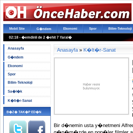
Mobil Site
Ekonomi
Spor
Bilim-Teknoloji
G�ndem
02:18 - �emdinli de 2 �ehit 7 Yaral�
Anasayfa
Anasayfa
»
K�lt�r-Sanat
G�ndem
Ekonomi
Spor
Bilim-Teknoloji
Sa�l�k
K�lt�r-Sanat
B�Z� TAK�P ED�N
Bir d�nemin usta y�netmeni Alfred 
g�n�m�zde en pop�ler filmler ar