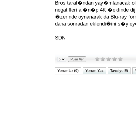
Bros taraf�ndan yay�mlanacak olan
negatifleri al�n�p 4K �eklinde d
�zerinde oynanarak da Blu-ray f
daha sonradan eklendi�ini s�yleyeb
SDN
Yorumlar (0)
Yorum Yaz
Tavsiye Et