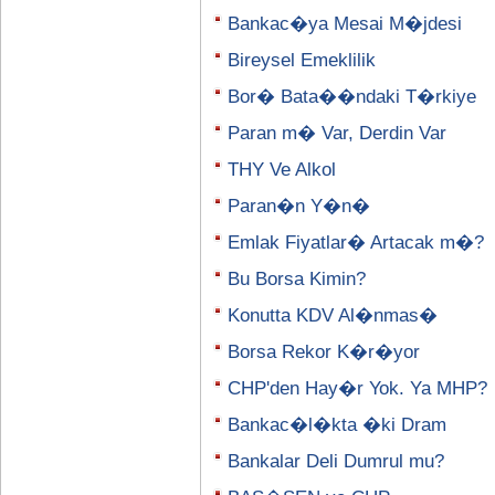
Bankac�ya Mesai M�jdesi
Bireysel Emeklilik
Bor� Bata��ndaki T�rkiye
Paran m� Var, Derdin Var
THY Ve Alkol
Paran�n Y�n�
Emlak Fiyatlar� Artacak m�?
Bu Borsa Kimin?
Konutta KDV Al�nmas�
Borsa Rekor K�r�yor
CHP'den Hay�r Yok. Ya MHP?
Bankac�l�kta �ki Dram
Bankalar Deli Dumrul mu?