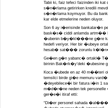
Tabii ki, faiz tefeci faizinden iki ka
s�n�rlama getirirken kredili mevd
s�n�rlama koymuyor. Bu da ban
kar elde etmelerine neden oluyor.
Son 6 ay i�erisinde bankalar�n p
bask�s� ciddi anlamda artm�� bi
�ubenin b�y�kl���ne g�re kart
hedefi veriyor. Her bir �ubeye ort
hesab� sat��� zorunlu k�l�n
Ge�en g�n yabanc� ortakl� T�r
birinin Bak�rk�y’deki �ubesine g
Koca �ubede en az 40 m��teri o
temsilci birde gi�e memuru vard�.
�deyebilece�i bir fatura i�in 1 s
m�d�r�ne neden tek personel
ger�e�i itiraf etti:
“Di�er personel sahada �al���y