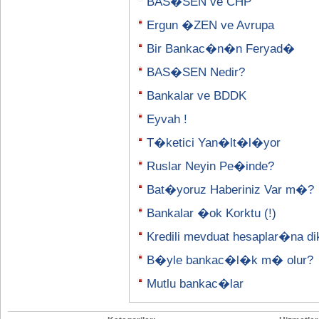
BAS�SEN ve CHP
Ergun �ZEN ve Avrupa
Bir Bankac�n�n Feryad�
BAS�SEN Nedir?
Bankalar ve BDDK
Eyvah !
T�ketici Yan�lt�l�yor
Ruslar Neyin Pe�inde?
Bat�yoruz Haberiniz Var m�?
Bankalar �ok Korktu (!)
Kredili mevduat hesaplar�na di
B�yle bankac�l�k m� olur?
Mutlu bankac�lar