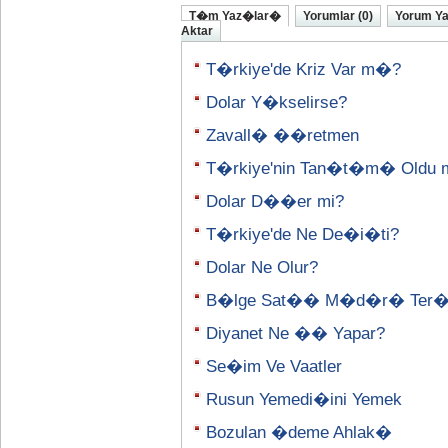
T�m Yaz�lar�
Yorumlar (0)
Yorum Y
Aktar
T�rkiye'de Kriz Var m�?
Dolar Y�kselirse?
Zavall� ��retmen
T�rkiye'nin Tan�t�m� Oldu 
Dolar D��er mi?
T�rkiye'de Ne De�i�ti?
Dolar Ne Olur?
B�lge Sat�� M�d�r� Ter
Diyanet Ne �� Yapar?
Se�im Ve Vaatler
Rusun Yemedi�ini Yemek
Bozulan �deme Ahlak�