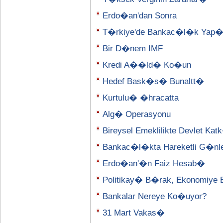
Erdo�an'dan Sonra
T�rkiye'de Bankac�l�k Yap
Bir D�nem IMF
Kredi A��ld� Ko�un
Hedef Bask�s� Bunaltt�
Kurtulu� �hracatta
Alg� Operasyonu
Bireysel Emeklilikte Devlet K
Bankac�l�kta Hareketli G�nl
Erdo�an'�n Faiz Hesab�
Politikay� B�rak, Ekonomiye 
Bankalar Nereye Ko�uyor?
31 Mart Vakas�