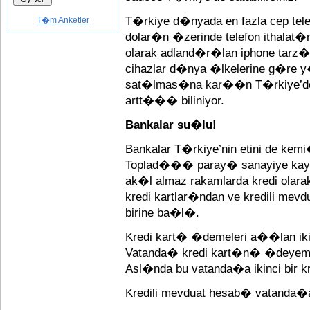
T�rkiye d�nyada en fazla cep tele
T�m Anketler
dolar�n �zerinde telefon ithalat
olarak adland�r�lan iphone tarz� 
cihazlar d�nya �lkelerine g�re y
sat�lmas�na kar��n T�rkiye’deki
artt��� biliniyor.
Bankalar su�lu!
Bankalar T�rkiye’nin etini de kem
Toplad��� paray� sanayiye kayn
ak�l almaz rakamlarda kredi olar
kredi kartlar�ndan ve kredili mevd
birine ba�l�.
Kredi kart� �demeleri a��lan ikin
Vatanda� kredi kart�n� �deyemed
Asl�nda bu vatanda�a ikinci bir 
Kredili mevduat hesab� vatanda�