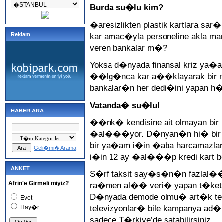
Burda su�lu kim?
�aresizlikten plastik kartlara s
Reklam
kar amac�yla personeline akla m
veren bankalar m�?
Yoksa d�nyada finansal kriz ya
��lg�nca kar a��klayarak bir nev
bankalar�n her dedi�ini yapan 
Vatanda� su�lu!
HABER ARA
��nk� kendisine ait olmayan bir
�al���yor. D�nyan�n hi� bir yeri
bir ya�am i�in �aba harcamazlar. 
Geli�mi� Arama
i�in 12 ay �al���p kredi kart b
ANKET
S�rf taksit say�s�n�n fazlal�
Afrin'e Girmeli miyiz?
ra�men al�� veri� yapan t�keti
D�nyada demode olmu� art�k tekn
Evet
Hay�r
televizyonlar� bile kampanya ad� 
sadece T�rkiye’de satabilirsiniz.