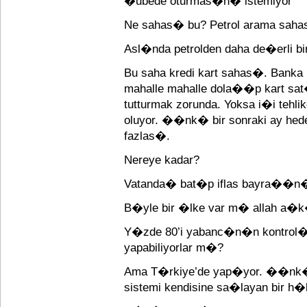
�ubede oturmas�n� istemiyor”
Ne sahas� bu? Petrol arama sa
Asl�nda petrolden daha de�erli
Bu saha kredi kart sahas�. Banka 
mahalle mahalle dola��p kart sat�
tutturmak zorunda. Yoksa i�i tehli
oluyor. ��nk� bir sonraki ay hed
fazlas�.
Nereye kadar?
Vatanda� bat�p iflas bayra��n
B�yle bir �lke var m� allah a�
Y�zde 80’i yabanc�n�n kontrol�nd
yapabiliyorlar m�?
Ama T�rkiye’de yap�yor. ��nk� 
sistemi kendisine sa�layan bir h