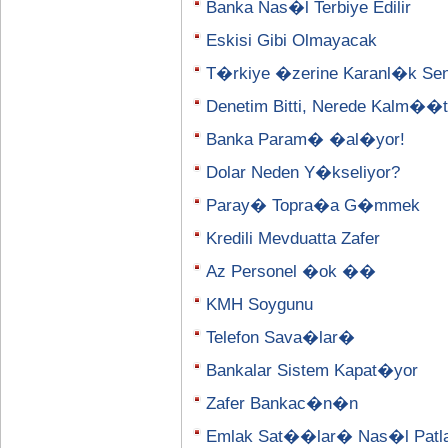
Banka Nas�l Terbiye Edilir
Eskisi Gibi Olmayacak
T�rkiye �zerine Karanl�k Se
Denetim Bitti, Nerede Kalm�
Banka Param� �al�yor!
Dolar Neden Y�kseliyor?
Paray� Topra�a G�mmek
Kredili Mevduatta Zafer
Az Personel �ok ��
KMH Soygunu
Telefon Sava�lar�
Bankalar Sistem Kapat�yor
Zafer Bankac�n�n
Emlak Sat��lar� Nas�l Patl