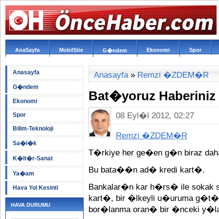
AnaSayfa
MobilSite
Ekonomi
Spor
G�ndem
Anasayfa
Anasayfa
»
Remzi �ZDEM�R
G�ndem
Bat�yoruz Haberiniz
Ekonomi
08 Eyl�l 2012, 02:27
Spor
Bilim-Teknoloji
Remzi �ZDEM�R
Sa�l�k
T�rkiye her ge�en g�n biraz dah
K�lt�r-Sanat
Bu bata��n ad� kredi kart�.
Ya�am
Bankalar�n kar h�rs� ile sokak 
Hava Yol Kesinti
kart�, bir �lkeyli u�uruma g�t�
HAVA DURUMU
bor�lanma oran� bir �nceki y�l