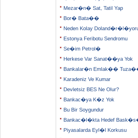
Mezar�n� Sat, Tatil Yap
Bor� Bata��
Neden Kolay Doland�r�l�yor
Estonya Feribotu Sendromu
Se�im Petrol�
Herkese Var Sanat��ya Yok
Bankalar�n Emlak�� Tuza
Karadeniz Ve Kumar
Devletsiz BES Ne Olur?
Bankac�ya K�z Yok
Bu Bir Soygundur
Bankac�l�kta Hedef Bask�
Piyasalarda Eyl�l Korkusu