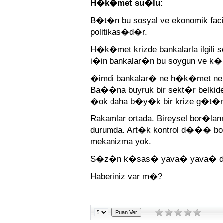
H�k�met su�lu:
B�t�n bu sosyal ve ekonomik fa
politikas�d�r.
H�k�met krizde bankalarla ilgil
i�in bankalar�n bu soygun ve k�
�imdi bankalar� ne h�k�met ne 
Ba��na buyruk bir sekt�r belki
�ok daha b�y�k bir krize g�t�r
Rakamlar ortada. Bireysel bo
durumda. Art�k kontrol d��� bor
mekanizma yok.
S�z�n k�sas� yava� yava� de�
Haberiniz var m�?