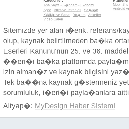
Kategoriler:
Hizmetler
Mobil Site
Ana Sayfa
-
G�ndem
-
Ekonomi
Android A
Spor
-
Bilim ve Teknoloji
-
Sa�l�k
K�lt�r ve Sanat
-
Ya�am
-
Anketler
Video Galeri
Sitemizde yer alan i�erik, referans/ka
olup, kaynak belirtilmeden ba�ka or
Eserleri Kanunu'nun 25. ve 36. madd
��eri�i ba�ka platformda payla�mak
izin alman�z ve kaynak bilgisini yaz
Tek ba��na kaynak g�stermeniz yeterl
sorumluluk, i�eri�i payla�anlara aitti
Altyap�:
MyDesign Haber Sistemi