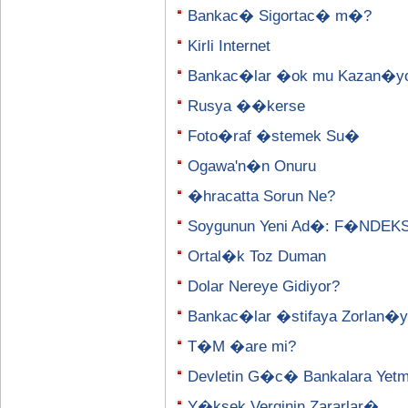
Bankac� Sigortac� m�?
Kirli Internet
Bankac�lar �ok mu Kazan�y
Rusya ��kerse
Foto�raf �stemek Su�
Ogawa'n�n Onuru
�hracatta Sorun Ne?
Soygunun Yeni Ad�: F�NDEK
Ortal�k Toz Duman
Dolar Nereye Gidiyor?
Bankac�lar �stifaya Zorlan�y
T�M �are mi?
Devletin G�c� Bankalara Yetm
Y�ksek Verginin Zararlar�