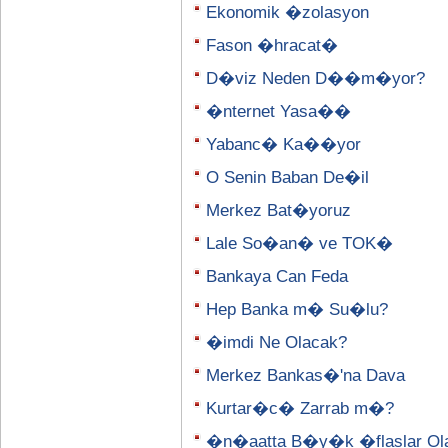
Ekonomik �zolasyon
Fason �hracat�
D�viz Neden D��m�yor?
�nternet Yasa��
Yabanc� Ka��yor
O Senin Baban De�il
Merkez Bat�yoruz
Lale So�an� ve TOK�
Bankaya Can Feda
Hep Banka m� Su�lu?
�imdi Ne Olacak?
Merkez Bankas�'na Dava
Kurtar�c� Zarrab m�?
�n�aatta B�y�k �flaslar Olab