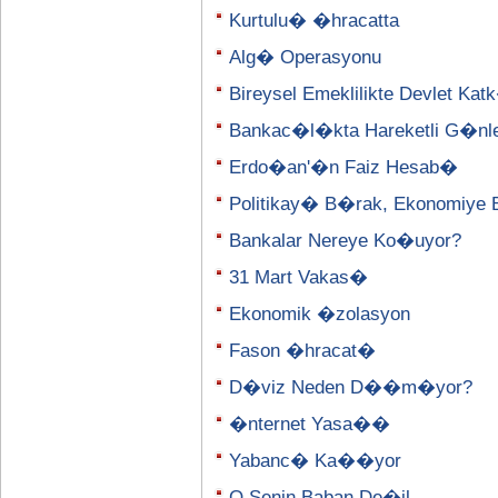
Kurtulu� �hracatta
Alg� Operasyonu
Bireysel Emeklilikte Devlet K
Bankac�l�kta Hareketli G�nl
Erdo�an'�n Faiz Hesab�
Politikay� B�rak, Ekonomiye 
Bankalar Nereye Ko�uyor?
31 Mart Vakas�
Ekonomik �zolasyon
Fason �hracat�
D�viz Neden D��m�yor?
�nternet Yasa��
Yabanc� Ka��yor
O Senin Baban De�il