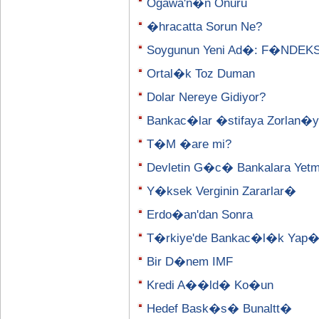
Ogawa'n�n Onuru
�hracatta Sorun Ne?
Soygunun Yeni Ad�: F�NDEK
Ortal�k Toz Duman
Dolar Nereye Gidiyor?
Bankac�lar �stifaya Zorlan�y
T�M �are mi?
Devletin G�c� Bankalara Yetm
Y�ksek Verginin Zararlar�
Erdo�an'dan Sonra
T�rkiye'de Bankac�l�k Yap
Bir D�nem IMF
Kredi A��ld� Ko�un
Hedef Bask�s� Bunaltt�