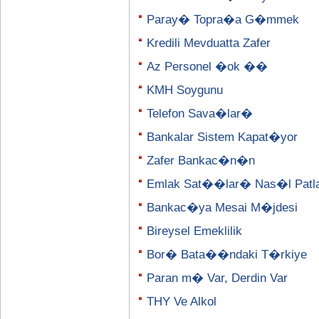
Paray� Topra�a G�mmek
Kredili Mevduatta Zafer
Az Personel �ok ��
KMH Soygunu
Telefon Sava�lar�
Bankalar Sistem Kapat�yor
Zafer Bankac�n�n
Emlak Sat��lar� Nas�l Patl
Bankac�ya Mesai M�jdesi
Bireysel Emeklilik
Bor� Bata��ndaki T�rkiye
Paran m� Var, Derdin Var
THY Ve Alkol