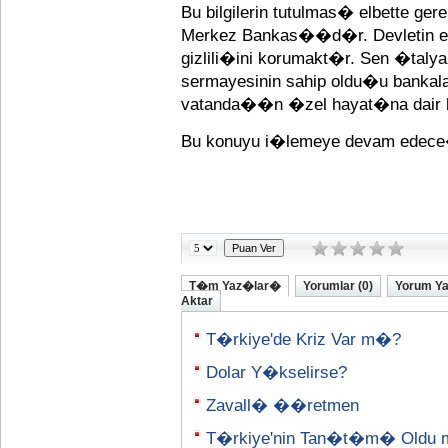
Bu bilgilerin tutulmas� elbette ge
Merkez Bankas��d�r. Devletin 
gizlili�ini korumakt�r. Sen �taly
sermayesinin sahip oldu�u bankala
vatanda��n �zel hayat�na dair 
Bu konuyu i�lemeye devam edec
T�m Yaz�lar�
Yorumlar (0)
Yorum Y
Aktar
T�rkiye'de Kriz Var m�?
Dolar Y�kselirse?
Zavall� ��retmen
T�rkiye'nin Tan�t�m� Oldu 