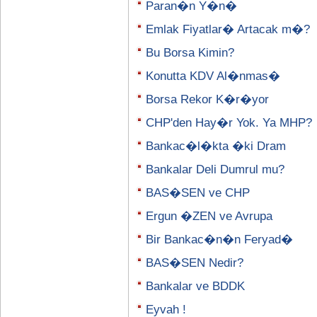
Paran�n Y�n�
Emlak Fiyatlar� Artacak m�?
Bu Borsa Kimin?
Konutta KDV Al�nmas�
Borsa Rekor K�r�yor
CHP'den Hay�r Yok. Ya MHP?
Bankac�l�kta �ki Dram
Bankalar Deli Dumrul mu?
BAS�SEN ve CHP
Ergun �ZEN ve Avrupa
Bir Bankac�n�n Feryad�
BAS�SEN Nedir?
Bankalar ve BDDK
Eyvah !