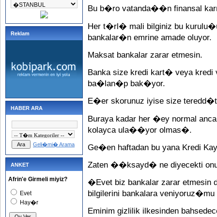
Bu b�ro vatanda��n finansal kar
Her t�rl� mali bilginiz bu kurulu
Reklam
bankalar�n emrine amade oluyor.
Maksat bankalar zarar etmesin.
Banka size kredi kart� veya kred
ba�lan�p bak�yor.
E�er skorunuz iyise size teredd�t
HABER ARA
Buraya kadar her �ey normal ancak
kolayca ula��yor olmas�.
Geli�mi� Arama
Ge�en haftadan bu yana Kredi 
Zaten ��ksayd� ne diyecekti onu
ANKET
Afrin'e Girmeli miyiz?
�Evet biz bankalar zarar etmesi
bilgilerini bankalara veniyoruz�mu 
Evet
Hay�r
Eminim gizlilik ilkesinden bahsedec