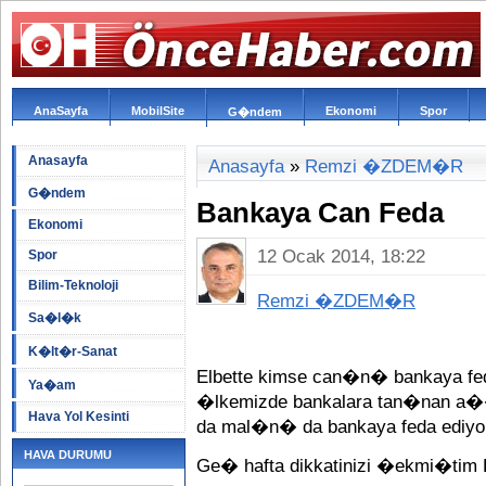
AnaSayfa
MobilSite
Ekonomi
Spor
G�ndem
Anasayfa
Anasayfa
»
Remzi �ZDEM�R
G�ndem
Bankaya Can Feda
Ekonomi
12 Ocak 2014, 18:22
Spor
Bilim-Teknoloji
Remzi �ZDEM�R
Sa�l�k
K�lt�r-Sanat
Elbette kimse can�n� bankaya fe
Ya�am
�lkemizde bankalara tan�nan a
Hava Yol Kesinti
da mal�n� da bankaya feda ediyo
HAVA DURUMU
Ge� hafta dikkatinizi �ekmi�tim