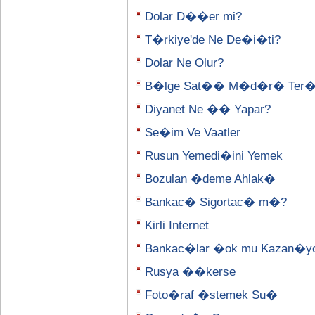
Dolar D��er mi?
T�rkiye'de Ne De�i�ti?
Dolar Ne Olur?
B�lge Sat�� M�d�r� Ter
Diyanet Ne �� Yapar?
Se�im Ve Vaatler
Rusun Yemedi�ini Yemek
Bozulan �deme Ahlak�
Bankac� Sigortac� m�?
Kirli Internet
Bankac�lar �ok mu Kazan�y
Rusya ��kerse
Foto�raf �stemek Su�