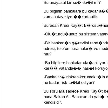
Bu anayasal bir su� de�il mi?
Bu bilginin bankalara bu kadar a
zaman davetiye ��kartabilir.
Buradan Kredi Kay�t B�rosu�nun 
-Olu�turdu�unuz bu sistem vatand
-Bir bankan�n g�revlisi taraf�
adresi, telefon nuramalar� ve meden
mu?
-Bu bilgilere bankalar ula�abiliyor
kar�� vatanda�� nas�l koruyo
-Bankalar� riskten korumak i�in 
ne kadar risk te�kil ediyor?
Bu sorulara sadece Kredi Kay�t b
buna Bakan Ali Babacan da yan�
kendisidir.