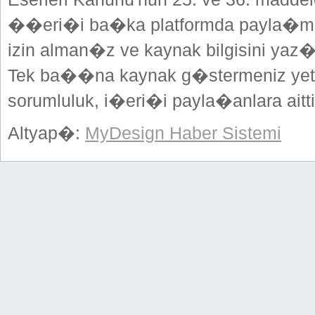
��eri�i ba�ka platformda payla�mak
izin alman�z ve kaynak bilgisini yaz
Tek ba��na kaynak g�stermeniz yeterl
sorumluluk, i�eri�i payla�anlara aitti
Altyap�:
MyDesign Haber Sistemi