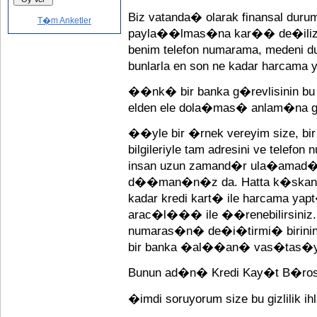
Biz vatanda� olarak finansal duru
T�m Anketler
payla��lmas�na kar�� de�iliz
benim telefon numarama, medeni 
bunlarla en son ne kadar harcama 
��nk� bir banka g�revlisinin bu bi
elden ele dola�mas� anlam�na ge
��yle bir �rnek vereyim size, b
bilgileriyle tam adresini ve telef
insan uzun zamand�r ula�amad���
d��man�n�z da. Hatta k�skan�s
kadar kredi kart� ile harcama 
arac�l��� ile ��renebilirsiniz. H
numaras�n� de�i�tirmi� birinin 
bir banka �al��an� vas�tas�yla 
Bunun ad�n� Kredi Kay�t B�rosu 
�imdi soruyorum size bu gizlilik ihl