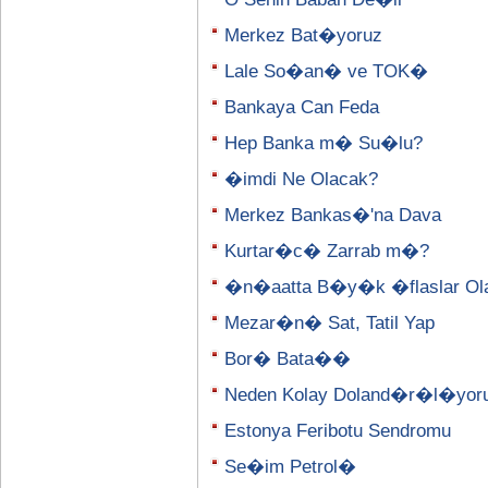
Merkez Bat�yoruz
Lale So�an� ve TOK�
Bankaya Can Feda
Hep Banka m� Su�lu?
�imdi Ne Olacak?
Merkez Bankas�'na Dava
Kurtar�c� Zarrab m�?
�n�aatta B�y�k �flaslar Olab
Mezar�n� Sat, Tatil Yap
Bor� Bata��
Neden Kolay Doland�r�l�yor
Estonya Feribotu Sendromu
Se�im Petrol�