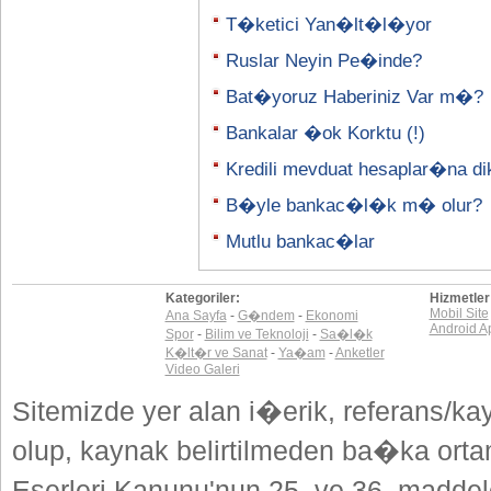
T�ketici Yan�lt�l�yor
Ruslar Neyin Pe�inde?
Bat�yoruz Haberiniz Var m�?
Bankalar �ok Korktu (!)
Kredili mevduat hesaplar�na di
B�yle bankac�l�k m� olur?
Mutlu bankac�lar
Kategoriler:
Hizmetler
Mobil Site
Ana Sayfa
-
G�ndem
-
Ekonomi
Android A
Spor
-
Bilim ve Teknoloji
-
Sa�l�k
K�lt�r ve Sanat
-
Ya�am
-
Anketler
Video Galeri
Sitemizde yer alan i�erik, referans/ka
olup, kaynak belirtilmeden ba�ka or
Eserleri Kanunu'nun 25. ve 36. madd