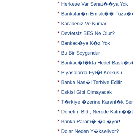
Herkese Var Sanat��ya Yok
Bankalar�n Emlak�� Tuza
Karadeniz Ve Kumar
Devletsiz BES Ne Olur?
Bankac�ya K�z Yok
Bu Bir Soygundur
Bankac�l�kta Hedef Bask�
Piyasalarda Eyl�l Korkusu
Banka Nas�l Terbiye Edilir
Eskisi Gibi Olmayacak
T�rkiye �zerine Karanl�k Se
Denetim Bitti, Nerede Kalm�
Banka Param� �al�yor!
Dolar Neden Y�kseliyor?