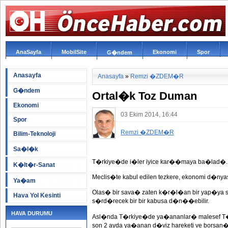
AnaSayfa
MobilSite
Ekonomi
Spor
G�ndem
Anasayfa
Anasayfa
»
Remzi �ZDEM�R
G�ndem
Ortal�k Toz Duman
Ekonomi
03 Ekim 2014, 16:44
Spor
Remzi �ZDEM�R
Bilim-Teknoloji
Sa�l�k
T�rkiye�de i�ler iyice kar��maya ba�lad�.
K�lt�r-Sanat
Meclis�te kabul edilen tezkere, ekonomi d�nya
Ya�am
Olas� bir sava� zaten k�r�l�an bir yap�ya sah
Hava Yol Kesinti
s�rd�recek bir bir kabusa d�n��ebilir.
HAVA DURUMU
Asl�nda T�rkiye�de ya�ananlar� malesef T�rk
son 2 ayda ya�anan d�viz hareketi ve bors