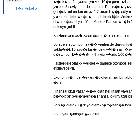
��nk� enflasyonun y�zde 10�u ge�ti�i bir �
y�zde 8 seviyelerinde tutamaz. Paras�n� y�z
T�m Anketler
ger�ek anlamdan en az 1-2 puan kay�p ediyor
y�nelmesinin �n�n� kesebilmek i�in Merke
hi� bir �arasi yok. Yani Merkez Bankas� i�in 
noktaya geldi.
Faizlerin artmas� zaten durmu� olan ekonomi
Son gelen otomobil sat�� verileri de durgun
yakla��k 10 ayd�r bir �nceki y�l�n ayn�
g�steriyor. D���� ilk 9 ayda y�zde 100��
Faizlerdeki olas� y�kseli� sadece otomobil 
etkileyecektir.
Ekonomi i�in ger�ekten �ok karamsar bir tablo
�yle.
Finansal okur yazarl��� olan her insan ya�
b�y�k bir b�l�m�n�n finansal okur yazar ol
Sonu� olarak T�rkiye olarak f�rt�nan�n tam
Allah yard�mc�m�z olsun!