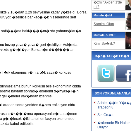
�zmir Akdeniz'de
mi?
e 2.16�dan 2.29 seviyesine kadar y�kseldi. Borsa
Muhsin �ebi
uyor. �zellikle bankac�l�k hisselerinde sert
Samimi Olun
kimin satt���na bakt����m�zda yabanc�lar�n
Mustafa AHMET
Kimi Se�tik?
u bozup yava� yava� geri �ekiliyor. Asl�nda
de d�vizde g�r�l�yor. Borsan�n d��t��� an
B�Z� TAK�P ED�N
kte T�rk ekonomisi i�in art�k sava� korkusu
bilinmez ama bunun korkusu bile ekonominin cidda
nedenle bayram sonras� ekonomi d�nyas� i�in
SON YORUMLANANLA
 geli�meler yak�ndan izlenmeli.
Adalet ��in Y�r�
�l aradan sonra yeniden d�nen enflasyon oldu.
Trabzonlu
arasal s�k��t�rma operasyonlar�na ra�men
Siri Co�tu
a g�r�lecek �ift haneli enflasyon ekonomide
�nternete Bir Haller
k da kabul edilebilir.
Oluyor