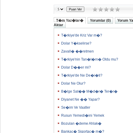
T�m Yaz�lar�
Yorumlar (0)
Yorum Y
Aktar
T�rkiye'de Kriz Var m�?
Dolar Y�kselirse?
Zavall� ��retmen
T�rkiye'nin Tan�t�m� Oldu mu?
Dolar D��er mi?
T�rkiye'de Ne De�i�ti?
Dolar Ne Olur?
B�lge Sat�� M�d�r� Ter�r�
Diyanet Ne �� Yapar?
Se�im Ve Vaatler
Rusun Yemedi�ini Yemek
Bozulan �deme Ahlak�
Bankac� Sigortac� m�?