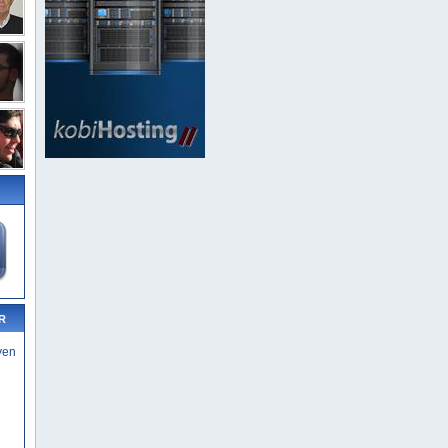
R
yen