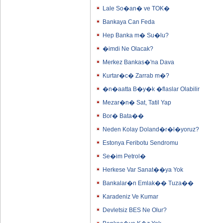
Lale So�an� ve TOK�
Bankaya Can Feda
Hep Banka m� Su�lu?
�imdi Ne Olacak?
Merkez Bankas�'na Dava
Kurtar�c� Zarrab m�?
�n�aatta B�y�k �flaslar Olabilir
Mezar�n� Sat, Tatil Yap
Bor� Bata��
Neden Kolay Doland�r�l�yoruz?
Estonya Feribotu Sendromu
Se�im Petrol�
Herkese Var Sanat��ya Yok
Bankalar�n Emlak�� Tuza��
Karadeniz Ve Kumar
Devletsiz BES Ne Olur?