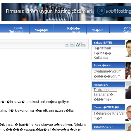
Bilim-
Vide
K�lt�r-
Sa�l�k
Ya�am
Teknoloji
Galer
Sanat
Yakup SAYIN
H�ristiyan
Y�lba��
Kutlamaz
Alper �irvan
Oyalanm�yorum,
�al���yorum
Hakan ER
Trabzonsporlu
Taraftarlar�
�ld�rmek!
s� i�in sava� tehlikesi anlam�na geliyor.
Remzi �ZDEM�R
ip T�rk ekonomisi i�in etkisini uzun y�llar
T�rkiye'de Kriz Var
m�?
 insan� hari� herkes okuyup g�rebiliyor. Nitekim
Yusuf KASAP
an�n d����� yabanc�lar�n T�rkiye�yi �ok iyi