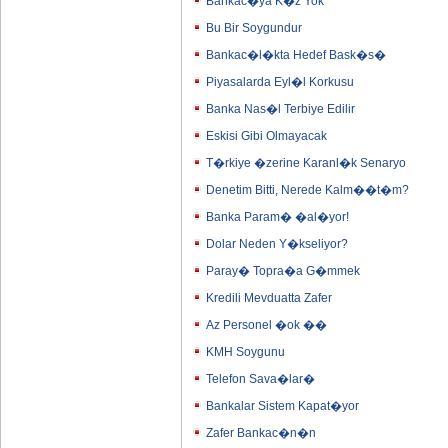
Bankac�ya K�z Yok
Bu Bir Soygundur
Bankac�l�kta Hedef Bask�s�
Piyasalarda Eyl�l Korkusu
Banka Nas�l Terbiye Edilir
Eskisi Gibi Olmayacak
T�rkiye �zerine Karanl�k Senaryo
Denetim Bitti, Nerede Kalm��t�m?
Banka Param� �al�yor!
Dolar Neden Y�kseliyor?
Paray� Topra�a G�mmek
Kredili Mevduatta Zafer
Az Personel �ok ��
KMH Soygunu
Telefon Sava�lar�
Bankalar Sistem Kapat�yor
Zafer Bankac�n�n