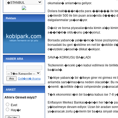
okumalar� anlam�na geliyor.
Dolara bakt���n�zda para ��k��� ile birlikt
g�nlerdir 500 ile bin puan aras�nda d���p dur
Reklam
dalgalanmalar ya�an�yor.
D�viz ve borsa piyasalar�nda kimin al�p 
a��rl�kl� oldu�unu g�r�yoruz.
Borsada yabanc� yat�r�mc� hisse pozisyonun
borsadaki bu geri �ekilme en net bir �ekil
d�vizdeki y�kseli� dikkat �ekiyor.
SAVA� KORKUSU BA�LADI
HABER ARA
Tezkerenin �nceki g�n kabul edilmesi ile birli
ba�lad�.
T�rkiye yabanc� bir �lkeye girer mi girmez mi 
Geli�mi� Arama
anlamda sars�lmas�na neden olacakt�r. Bu 
�nemli. �zellikle d�viz cehpesinde ya�anacak
ANKET
T�rk ekonomisi i�in bir ba�ka kabus ise 7-8 y
Afrin'e Girmeli miyiz?
Enflasyon Merkez Bankas��n�n her t�rl� p
Evet
y�kselmeye devam ediyor. Uzan bir aradan sonr
Hay�r
ya�anacak zorlu g�nlerin bir ba�ka sinyali olara