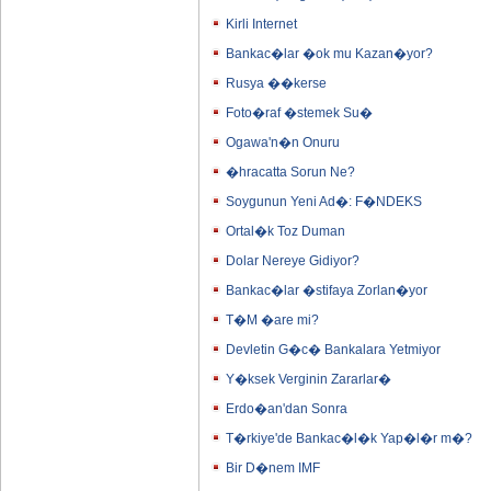
Kirli Internet
Bankac�lar �ok mu Kazan�yor?
Rusya ��kerse
Foto�raf �stemek Su�
Ogawa'n�n Onuru
�hracatta Sorun Ne?
Soygunun Yeni Ad�: F�NDEKS
Ortal�k Toz Duman
Dolar Nereye Gidiyor?
Bankac�lar �stifaya Zorlan�yor
T�M �are mi?
Devletin G�c� Bankalara Yetmiyor
Y�ksek Verginin Zararlar�
Erdo�an'dan Sonra
T�rkiye'de Bankac�l�k Yap�l�r m�?
Bir D�nem IMF