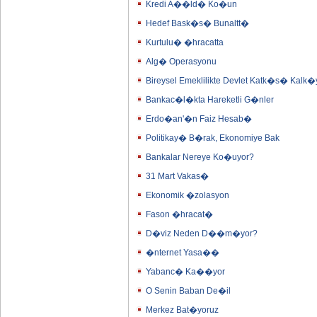
Kredi A��ld� Ko�un
Hedef Bask�s� Bunaltt�
Kurtulu� �hracatta
Alg� Operasyonu
Bireysel Emeklilikte Devlet Katk�s� Kalk
Bankac�l�kta Hareketli G�nler
Erdo�an'�n Faiz Hesab�
Politikay� B�rak, Ekonomiye Bak
Bankalar Nereye Ko�uyor?
31 Mart Vakas�
Ekonomik �zolasyon
Fason �hracat�
D�viz Neden D��m�yor?
�nternet Yasa��
Yabanc� Ka��yor
O Senin Baban De�il
Merkez Bat�yoruz