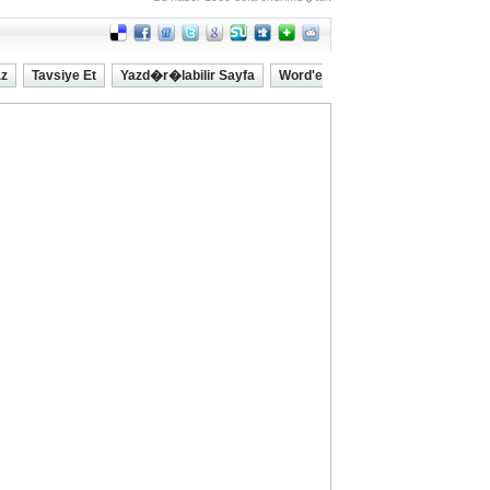
az
Tavsiye Et
Yazd�r�labilir Sayfa
Word'e