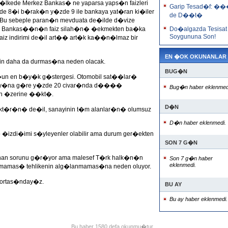
lkede Merkez Bankas� ne yaparsa yaps�n faizleri
Garip Tesad�f: �
de 8�i b�rak�n y�zde 9 ile bankaya yat�ran ki�iler
de D��t�
.Bu sebeple paran�n mevduata de�ilde d�vize
z Bankas��n�n faiz silah�n� �ekmekten ba�ka
Do�algazda Tesisat
Soygununa Son!
faiz indirimi de�il art�� art�k ka��n�lmaz bir
EN �OK OKUNANLAR
nin daha da durmas�na neden olacak.
BUG�N
lu�un en b�y�k g�stergesi. Otomobil sat��lar�
 ay�na g�re y�zde 20 civar�nda d����
Bug�n haber eklenmed
n �zerine ��kt�.
D�N
sekt�r�n� de�il, sanayinin t�m alanlar�n� olumsuz
D�n haber eklenmedi.
 �izdi�imi s�yleyenler olabilir ama durum ger�ekten
SON 7 G�N
anan sorunu g�r�yor ama malesef T�rk halk�n�n
Son 7 g�n haber
eklenmedi.
mamas� tehlikenin alg�lanmamas�na neden oluyor.
 ortas�nday�z.
BU AY
Bu ay haber eklenmedi.
Bu haber 1580 defa okunmu�tur.