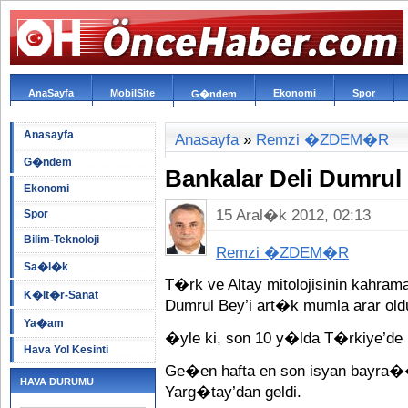
AnaSayfa
MobilSite
Ekonomi
Spor
G�ndem
Anasayfa
Anasayfa
»
Remzi �ZDEM�R
G�ndem
Bankalar Deli Dumru
Ekonomi
15 Aral�k 2012, 02:13
Spor
Bilim-Teknoloji
Remzi �ZDEM�R
Sa�l�k
T�rk ve Altay mitolojisinin kahra
K�lt�r-Sanat
Dumrul Bey’i art�k mumla arar old
Ya�am
�yle ki, son 10 y�lda T�rkiye’de b
Hava Yol Kesinti
Ge�en hafta en son isyan bay
HAVA DURUMU
Yarg�tay’dan geldi.