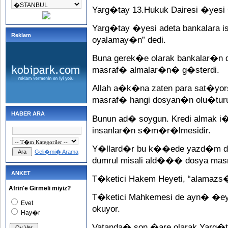
Yarg�tay 13.Hukuk Dairesi �yesi 
Yarg�tay �yesi adeta bankalara i
Reklam
oyalamay�n” dedi.
Buna gerek�e olarak bankalar�n 
masraf� almalar�n� g�sterdi.
Allah a�k�na zaten para sat�yor
masraf� hangi dosyan�n olu�tu
HABER ARA
Bunun ad� soygun. Kredi almak 
insanlar�n s�m�r�lmesidir.
Y�llard�r bu k��ede yazd�m dur
Geli�mi� Arama
dumrul misali ald��� dosya masr
ANKET
T�ketici Hakem Heyeti, “alamazs�
Afrin'e Girmeli miyiz?
T�ketici Mahkemesi de ayn� �eyi
Evet
okuyor.
Hay�r
Vatanda� son �are olarak Yarg�ta