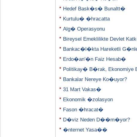
Hedef Bask�s� Bunaltt�
Kurtulu� �hracatta
Alg� Operasyonu
Bireysel Emeklilikte Devlet K
Bankac�l�kta Hareketli G�nl
Erdo�an'�n Faiz Hesab�
Politikay� B�rak, Ekonomiye 
Bankalar Nereye Ko�uyor?
31 Mart Vakas�
Ekonomik �zolasyon
Fason �hracat�
D�viz Neden D��m�yor?
�nternet Yasa��