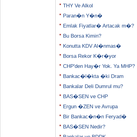
THY Ve Alkol
Paran�n Y�n�
Emlak Fiyatlar� Artacak m�?
Bu Borsa Kimin?
Konutta KDV Al�nmas�
Borsa Rekor K�r�yor
CHP'den Hay�r Yok. Ya MHP?
Bankac�l�kta �ki Dram
Bankalar Deli Dumrul mu?
BAS�SEN ve CHP
Ergun �ZEN ve Avrupa
Bir Bankac�n�n Feryad�
BAS�SEN Nedir?
Bankalar ve BDDK