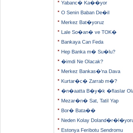
Yabanc� Ka��yor
O Senin Baban De�il
Merkez Bat�yoruz
Lale So�an� ve TOK�
Bankaya Can Feda
Hep Banka m� Su�lu?
�imdi Ne Olacak?
Merkez Bankas�'na Dava
Kurtar�c� Zarrab m�?
�n�aatta B�y�k �flaslar Olab
Mezar�n� Sat, Tatil Yap
Bor� Bata��
Neden Kolay Doland�r�l�yor
Estonya Feribotu Sendromu