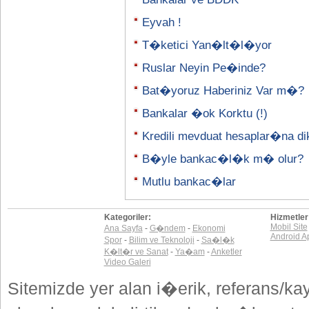
Eyvah !
T�ketici Yan�lt�l�yor
Ruslar Neyin Pe�inde?
Bat�yoruz Haberiniz Var m�?
Bankalar �ok Korktu (!)
Kredili mevduat hesaplar�na di
B�yle bankac�l�k m� olur?
Mutlu bankac�lar
Kategoriler:
Hizmetler
Mobil Site
Ana Sayfa
-
G�ndem
-
Ekonomi
Android A
Spor
-
Bilim ve Teknoloji
-
Sa�l�k
K�lt�r ve Sanat
-
Ya�am
-
Anketler
Video Galeri
Sitemizde yer alan i�erik, referans/ka