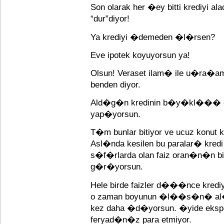
Son olarak her �ey bitti krediyi 
“dur”diyor!
Ya krediyi �demeden �l�rsen?
Eve ipotek koyuyorsun ya!
Olsun! Veraset ilam� ile u�ra�a
benden diyor.
Ald�g�n kredinin b�y�kl��� o
yap�yorsun.
T�m bunlar bitiyor ve ucuz konu
Asl�nda kesilen bu paralar� kred
s�f�rlarda olan faiz oran�n�n
g�r�yorsun.
Hele birde faizler d���nce kredi
o zaman boyunun �l��s�n� al�y
kez daha �d�yorsun. �yide eksper 
feryad�n�z para etmiyor.