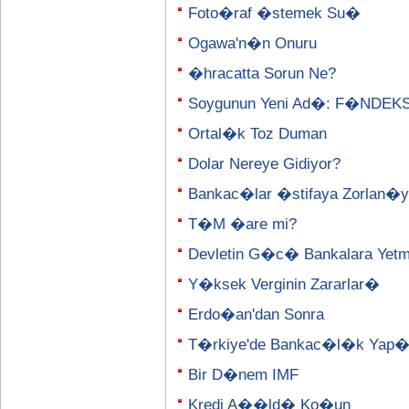
Foto�raf �stemek Su�
Ogawa'n�n Onuru
�hracatta Sorun Ne?
Soygunun Yeni Ad�: F�NDEK
Ortal�k Toz Duman
Dolar Nereye Gidiyor?
Bankac�lar �stifaya Zorlan�y
T�M �are mi?
Devletin G�c� Bankalara Yetm
Y�ksek Verginin Zararlar�
Erdo�an'dan Sonra
T�rkiye'de Bankac�l�k Yap
Bir D�nem IMF
Kredi A��ld� Ko�un