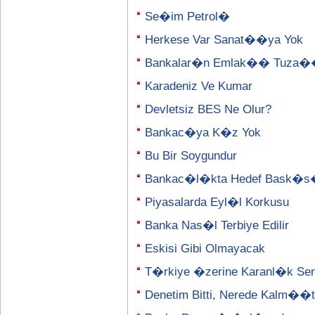
Se�im Petrol�
Herkese Var Sanat��ya Yok
Bankalar�n Emlak�� Tuza
Karadeniz Ve Kumar
Devletsiz BES Ne Olur?
Bankac�ya K�z Yok
Bu Bir Soygundur
Bankac�l�kta Hedef Bask�
Piyasalarda Eyl�l Korkusu
Banka Nas�l Terbiye Edilir
Eskisi Gibi Olmayacak
T�rkiye �zerine Karanl�k Se
Denetim Bitti, Nerede Kalm�