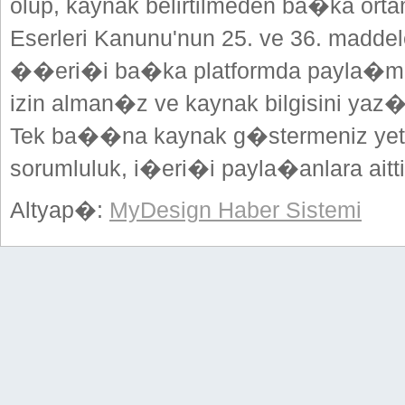
olup, kaynak belirtilmeden ba�ka or
Eserleri Kanunu'nun 25. ve 36. madd
��eri�i ba�ka platformda payla�mak
izin alman�z ve kaynak bilgisini yaz
Tek ba��na kaynak g�stermeniz yeterl
sorumluluk, i�eri�i payla�anlara aitti
Altyap�:
MyDesign Haber Sistemi