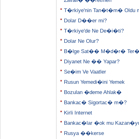
Zavall� ��retmen
T�rkiye'nin Tan�t�m� Oldu 
Dolar D��er mi?
T�rkiye'de Ne De�i�ti?
Dolar Ne Olur?
B�lge Sat�� M�d�r� Ter
Diyanet Ne �� Yapar?
Se�im Ve Vaatler
Rusun Yemedi�ini Yemek
Bozulan �deme Ahlak�
Bankac� Sigortac� m�?
Kirli Internet
Bankac�lar �ok mu Kazan�y
Rusya ��kerse