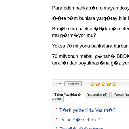
Para eden bankan�n olmayan dosya
��te t�m bunlara yarg�tay bile is
Bu �lkenin bankac�l�k d�zenlem
mu g�rm�yor mu?
Yoksa 70 milyonu bankalara kurban 
70 milyonun mebali g�nah� BDD
taraf�ndan soyulmas�na g�z yuman
T�m Yaz�lar�
Yorumlar (0)
Yorum Y
Aktar
T�rkiye'de Kriz Var m�?
Dolar Y�kselirse?