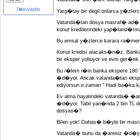
T�m Anketler
Yarg�tay bir degil onlarca y�zler
Vatanda�tan dosya masraf� ad� a
konut kredilerindeki yap�land�rmal
Bu emsal y�zlerce karara ra�men 
Konut kredisi alacaks�n�z. Ban
bir eksper yolluyor ve evin ger�ek d
Bu i�lem i�in banka ekspere 180 T
�d�yor. Ancak vatanda�tan eksper 
ediyorsun o zaman “ Hadi ba�ka k
Ev alma hayalindeki vatanda� �a
�d�yor. Tabii yan�nda 2 bin TL d
dosyas�?
Bilen yok! Dahas� b�yle bir mas
Vatanda� bunu da �aresiz �d�y