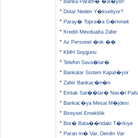
Banka Param� �al�yor!
Dolar Neden Y�kseliyor?
Paray� Topra�a G�mmek
Kredili Mevduatta Zafer
Az Personel �ok ��
KMH Soygunu
Telefon Sava�lar�
Bankalar Sistem Kapat�yor
Zafer Bankac�n�n
Emlak Sat��lar� Nas�l Patl
Bankac�ya Mesai M�jdesi
Bireysel Emeklilik
Bor� Bata��ndaki T�rkiye
Paran m� Var, Derdin Var