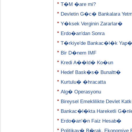
T�M �are mi?
Devletin G�c� Bankalara Yetm
Y�ksek Verginin Zararlar�
Erdo�an'dan Sonra
T�rkiye'de Bankac�l�k Yap
Bir D�nem IMF
Kredi A��ld� Ko�un
Hedef Bask�s� Bunaltt�
Kurtulu� �hracatta
Alg� Operasyonu
Bireysel Emeklilikte Devlet K
Bankac�l�kta Hareketli G�nl
Erdo�an'�n Faiz Hesab�
Politikay� B�rak, Ekonomiye 