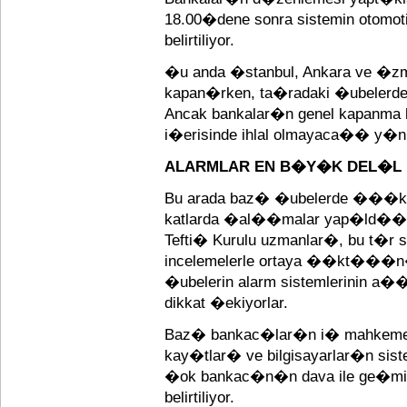
18.00�dene sonra sistemin otom
belirtiliyor.
�u anda �stanbul, Ankara ve �zm
kapan�rken, ta�radaki �ubelerde hal
Ancak bankalar�n genel kapanma ko
i�erisinde ihlal olmayaca�� y�n
ALARMLAR EN B�Y�K DEL�L
Bu arada baz� �ubelerde ���kla
katlarda �al��malar yap�ld���
Tefti� Kurulu uzmanlar�, bu t�r s
incelemelerle ortaya ��kt���n� b
�ubelerin alarm sistemlerinin a�
dikkat �ekiyorlar.
Baz� bankac�lar�n i� mahkemel
kay�tlar� ve bilgisayarlar�n siste
�ok bankac�n�n dava ile ge�mi
belirtiliyor.