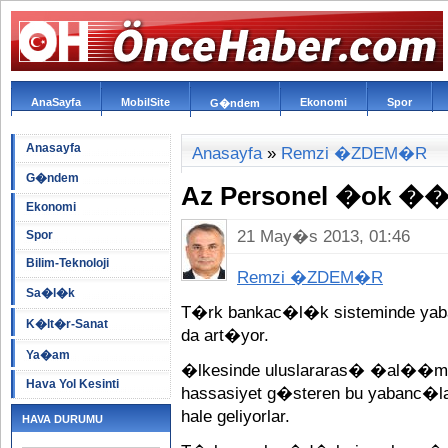
AnaSayfa
MobilSite
Ekonomi
Spor
G�ndem
Anasayfa
Anasayfa
»
Remzi �ZDEM�R
G�ndem
Az Personel �ok �
Ekonomi
21 May�s 2013, 01:46
Spor
Bilim-Teknoloji
Remzi �ZDEM�R
Sa�l�k
T�rk bankac�l�k sisteminde yab
K�lt�r-Sanat
da art�yor.
Ya�am
�lkesinde uluslararas� �al��m
Hava Yol Kesinti
hassasiyet g�steren bu yabanc�l
hale geliyorlar.
HAVA DURUMU