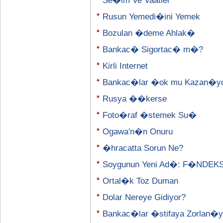
Se�im Ve Vaatler
Rusun Yemedi�ini Yemek
Bozulan �deme Ahlak�
Bankac� Sigortac� m�?
Kirli Internet
Bankac�lar �ok mu Kazan�y
Rusya ��kerse
Foto�raf �stemek Su�
Ogawa'n�n Onuru
�hracatta Sorun Ne?
Soygunun Yeni Ad�: F�NDEK
Ortal�k Toz Duman
Dolar Nereye Gidiyor?
Bankac�lar �stifaya Zorlan�y