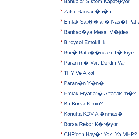
Bankalar Sistem Kapat�yor
Zafer Bankac�n�n
Emlak Sat��lar� Nas�l Patl
Bankac�ya Mesai M�jdesi
Bireysel Emeklilik
Bor� Bata��ndaki T�rkiye
Paran m� Var, Derdin Var
THY Ve Alkol
Paran�n Y�n�
Emlak Fiyatlar� Artacak m�?
Bu Borsa Kimin?
Konutta KDV Al�nmas�
Borsa Rekor K�r�yor
CHP'den Hay�r Yok. Ya MHP?