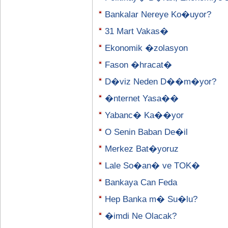
Bankalar Nereye Ko�uyor?
31 Mart Vakas�
Ekonomik �zolasyon
Fason �hracat�
D�viz Neden D��m�yor?
�nternet Yasa��
Yabanc� Ka��yor
O Senin Baban De�il
Merkez Bat�yoruz
Lale So�an� ve TOK�
Bankaya Can Feda
Hep Banka m� Su�lu?
�imdi Ne Olacak?