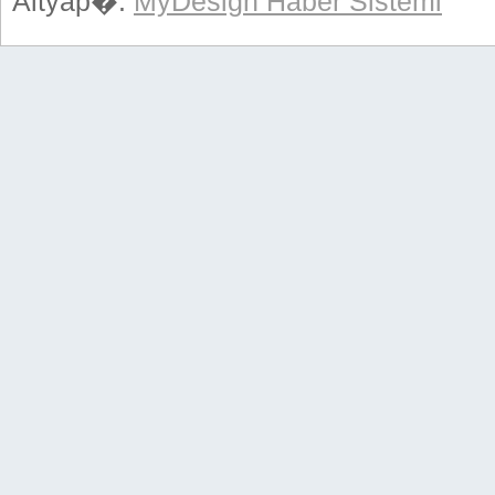
Altyap�:
MyDesign Haber Sistemi