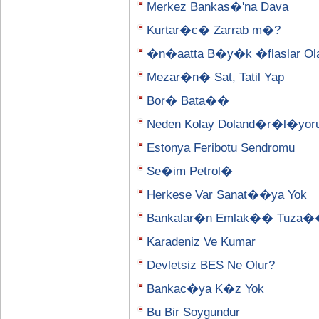
Merkez Bankas�'na Dava
Kurtar�c� Zarrab m�?
�n�aatta B�y�k �flaslar Olab
Mezar�n� Sat, Tatil Yap
Bor� Bata��
Neden Kolay Doland�r�l�yor
Estonya Feribotu Sendromu
Se�im Petrol�
Herkese Var Sanat��ya Yok
Bankalar�n Emlak�� Tuza
Karadeniz Ve Kumar
Devletsiz BES Ne Olur?
Bankac�ya K�z Yok
Bu Bir Soygundur