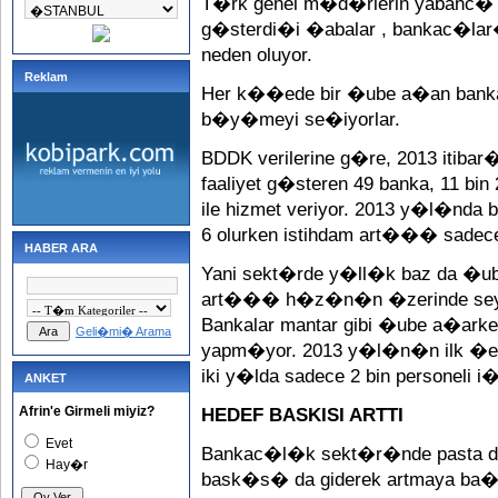
T�rk genel m�d�rlerin yabanc�
g�sterdi�i �abalar , bankac�l
neden oluyor.
Reklam
Her k��ede bir �ube a�an bankal
b�y�meyi se�iyorlar.
BDDK verilerine g�re, 2013 itib
faaliyet g�steren 49 banka, 11 bin
ile hizmet veriyor. 2013 y�l�n
6 olurken istihdam art��� sadec
HABER ARA
Yani sekt�rde y�ll�k baz da �u
art��� h�z�n�n �zerinde seyred
Bankalar mantar gibi �ube a�arke
Geli�mi� Arama
yapm�yor. 2013 y�l�n�n ilk �e
iki y�lda sadece 2 bin personeli i
ANKET
Afrin'e Girmeli miyiz?
HEDEF BASKISI ARTTI
Evet
Bankac�l�k sekt�r�nde pasta 
Hay�r
bask�s� da giderek artmaya ba