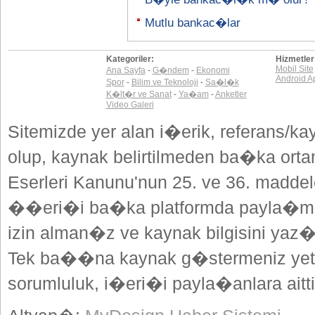
Mutlu bankac�lar
Kategoriler:
Hizmetler
Mobil Site
Ana Sayfa
-
G�ndem
-
Ekonomi
Android A
Spor
-
Bilim ve Teknoloji
-
Sa�l�k
K�lt�r ve Sanat
-
Ya�am
-
Anketler
Video Galeri
Sitemizde yer alan i�erik, referans/ka
olup, kaynak belirtilmeden ba�ka or
Eserleri Kanunu'nun 25. ve 36. madd
��eri�i ba�ka platformda payla�mak
izin alman�z ve kaynak bilgisini yaz
Tek ba��na kaynak g�stermeniz yeterl
sorumluluk, i�eri�i payla�anlara aitti