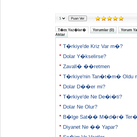
T�m Yaz�lar�
Yorumlar (0)
Yorum Y
Aktar
T�rkiye'de Kriz Var m�?
Dolar Y�kselirse?
Zavall� ��retmen
T�rkiye'nin Tan�t�m� Oldu 
Dolar D��er mi?
T�rkiye'de Ne De�i�ti?
Dolar Ne Olur?
B�lge Sat�� M�d�r� Ter
Diyanet Ne �� Yapar?