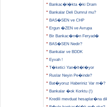
Bankac�l�kta �ki Dram
Bankalar Deli Dumrul mu?
BAS�SEN ve CHP
Ergun �ZEN ve Avrupa
Bir Bankac�n�n Feryad�
BAS�SEN Nedir?
Bankalar ve BDDK
Eyvah !
T�ketici Yan�lt�l�yor
Ruslar Neyin Pe�inde?
Bat�yoruz Haberiniz Var m�?
Bankalar �ok Korktu (!)
Kredili mevduat hesaplar�na di
B�yle bankac�l�k m� olur?