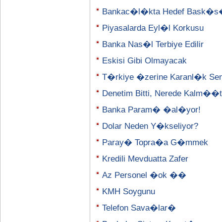
Bankac�l�kta Hedef Bask�
Piyasalarda Eyl�l Korkusu
Banka Nas�l Terbiye Edilir
Eskisi Gibi Olmayacak
T�rkiye �zerine Karanl�k Se
Denetim Bitti, Nerede Kalm�
Banka Param� �al�yor!
Dolar Neden Y�kseliyor?
Paray� Topra�a G�mmek
Kredili Mevduatta Zafer
Az Personel �ok ��
KMH Soygunu
Telefon Sava�lar�