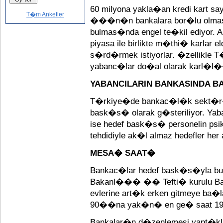
60 milyona yakla�an kredi kart s
T�m Anketler
���n�n bankalara bor�lu olma
bulmas�nda engel te�kil ediyor
piyasa ile birlikte m�thi� karla
s�rd�rmek istiyorlar. �zellikle 
yabanc�lar do�al olarak karl�l
YABANCILARIN BANKASINDA BA
T�rkiye�de bankac�l�k sekt�r
bask�s� olarak g�steriliyor. Ya
ise hedef bask�s� personelin psi
tehdidiyle ak�l almaz hedefler her
MESA� SAAT�
Bankac�lar hedef bask�s�yla b
Bakanl��� �� Tefti� kurulu B
evlerine art�k erken gitmeye ba
90��na yak�n� en ge� saat 19
Bankalar�n d�zenlemesi yapt�kla