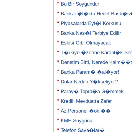
Bu Bir Soygundur
Bankac�l�kta Hedef Bask�
Piyasalarda Eyl�l Korkusu
Banka Nas�l Terbiye Edilir
Eskisi Gibi Olmayacak
T�rkiye �zerine Karanl�k Se
Denetim Bitti, Nerede Kalm�
Banka Param� �al�yor!
Dolar Neden Y�kseliyor?
Paray� Topra�a G�mmek
Kredili Mevduatta Zafer
Az Personel �ok ��
KMH Soygunu
Telefon Sava�lar�