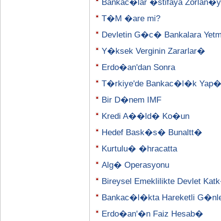
Bankac�lar �stifaya Zorlan�y
T�M �are mi?
Devletin G�c� Bankalara Yetm
Y�ksek Verginin Zararlar�
Erdo�an'dan Sonra
T�rkiye'de Bankac�l�k Yap
Bir D�nem IMF
Kredi A��ld� Ko�un
Hedef Bask�s� Bunaltt�
Kurtulu� �hracatta
Alg� Operasyonu
Bireysel Emeklilikte Devlet K
Bankac�l�kta Hareketli G�nl
Erdo�an'�n Faiz Hesab�