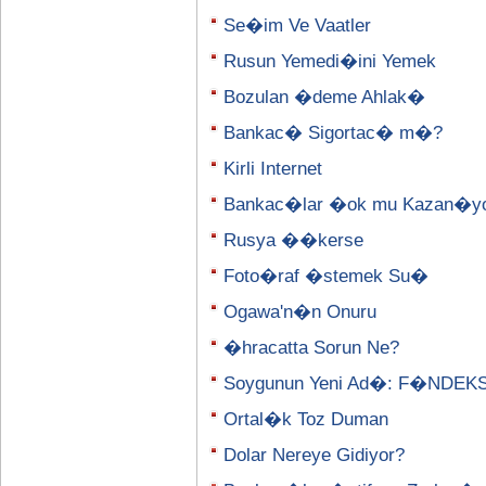
Se�im Ve Vaatler
Rusun Yemedi�ini Yemek
Bozulan �deme Ahlak�
Bankac� Sigortac� m�?
Kirli Internet
Bankac�lar �ok mu Kazan�y
Rusya ��kerse
Foto�raf �stemek Su�
Ogawa'n�n Onuru
�hracatta Sorun Ne?
Soygunun Yeni Ad�: F�NDEK
Ortal�k Toz Duman
Dolar Nereye Gidiyor?