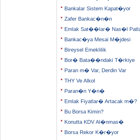
Bankalar Sistem Kapat�yor
Zafer Bankac�n�n
Emlak Sat��lar� Nas�l Patl
Bankac�ya Mesai M�jdesi
Bireysel Emeklilik
Bor� Bata��ndaki T�rkiye
Paran m� Var, Derdin Var
THY Ve Alkol
Paran�n Y�n�
Emlak Fiyatlar� Artacak m�?
Bu Borsa Kimin?
Konutta KDV Al�nmas�
Borsa Rekor K�r�yor