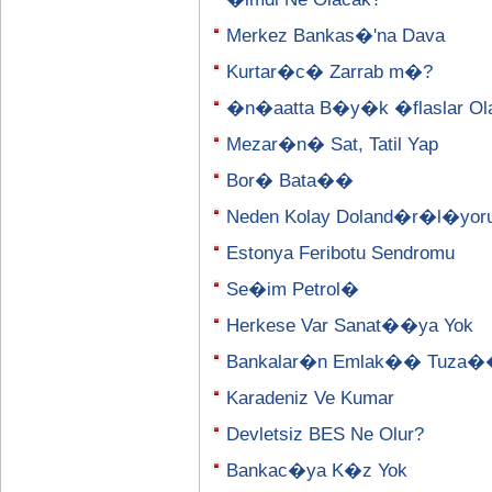
Merkez Bankas�'na Dava
Kurtar�c� Zarrab m�?
�n�aatta B�y�k �flaslar Olab
Mezar�n� Sat, Tatil Yap
Bor� Bata��
Neden Kolay Doland�r�l�yor
Estonya Feribotu Sendromu
Se�im Petrol�
Herkese Var Sanat��ya Yok
Bankalar�n Emlak�� Tuza
Karadeniz Ve Kumar
Devletsiz BES Ne Olur?
Bankac�ya K�z Yok