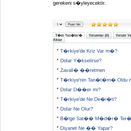
gerekeni s�yleyecektir.
T�m Yaz�lar�
Yorumlar (0)
Yorum Y
Aktar
T�rkiye'de Kriz Var m�?
Dolar Y�kselirse?
Zavall� ��retmen
T�rkiye'nin Tan�t�m� Oldu 
Dolar D��er mi?
T�rkiye'de Ne De�i�ti?
Dolar Ne Olur?
B�lge Sat�� M�d�r� Ter
Diyanet Ne �� Yapar?