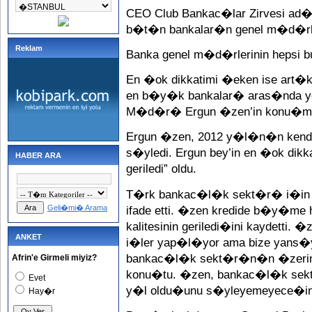
CEO Club Bankac�lar Zirvesi ad�
b�t�n bankalar�n genel m�d�rl
Reklam
Banka genel m�d�rlerinin hepsi 
En �ok dikkatimi �eken ise art�k
en b�y�k bankalar� aras�nda ye
M�d�r� Ergun �zen’in konu�
Ergun �zen, 2012 y�l�n�n kendil
s�yledi. Ergun bey’in en �ok dikka
HABER ARA
geriledi” oldu.
T�rk bankac�l�k sekt�r� i�in �
Geli�mi� Arama
ifade etti. �zen kredide b�y
kalitesinin geriledi�ini kaydetti. 
ANKET
i�ler yap�l�yor ama bize yans�
bankac�l�k sekt�r�n�n �zerind
Afrin'e Girmeli miyiz?
konu�tu. �zen, bankac�l�k sek
Evet
y�l oldu�unu s�yleyemeyece�ini 
Hay�r