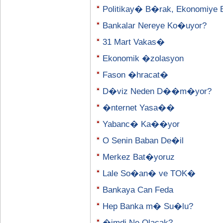
Politikay� B�rak, Ekonomiye 
Bankalar Nereye Ko�uyor?
31 Mart Vakas�
Ekonomik �zolasyon
Fason �hracat�
D�viz Neden D��m�yor?
�nternet Yasa��
Yabanc� Ka��yor
O Senin Baban De�il
Merkez Bat�yoruz
Lale So�an� ve TOK�
Bankaya Can Feda
Hep Banka m� Su�lu?
�imdi Ne Olacak?