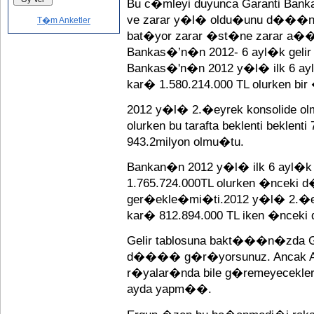
Bu c�mleyi duyunca Garanti Ba
ve zarar y�l� oldu�unu d���nd
T�m Anketler
bat�yor zarar �st�ne zarar a��
Bankas�’n�n 2012- 6 ayl�k gelir
Bankas�'n�n 2012 y�l� ilk 6 ay
kar� 1.580.214.000 TL olurken bir
2012 y�l� 2.�eyrek konsolide ol
olurken bu tarafta beklenti beklen
943.2milyon olmu�tu.
Bankan�n 2012 y�l� ilk 6 ayl�k
1.765.724.000TL olurken �nceki d
ger�ekle�mi�ti.2012 y�l� 2.�e
kar� 812.894.000 TL iken �nceki
Gelir tablosuna bakt���n�zda G
d���� g�r�yorsunuz. Ancak A
r�yalar�nda bile g�remeyecekler
ayda yapm��.