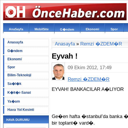
AnaSayfa
MobilSite
Ekonomi
Spor
G�ndem
Anasayfa
Anasayfa
»
Remzi �ZDEM�R
G�ndem
Eyvah !
Ekonomi
09 Ekim 2012, 17:49
Spor
Bilim-Teknoloji
Remzi �ZDEM�R
Sa�l�k
EYVAH! BANKACILAR A�LIYOR
K�lt�r-Sanat
Ya�am
Hava Yol Kesinti
Ge�en hafta �stanbul’da banka 
HAVA DURUMU
bir toplant� vard�.