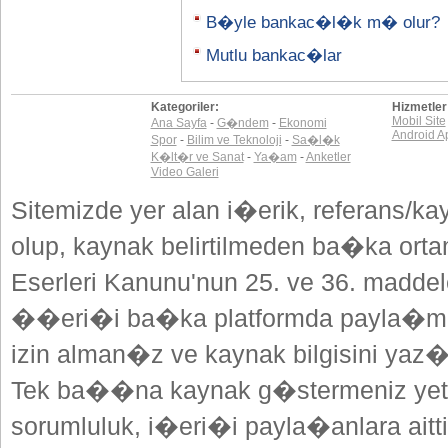
B�yle bankac�l�k m� olur?
Mutlu bankac�lar
Kategoriler:
Hizmetler
Mobil Site
Ana Sayfa
-
G�ndem
-
Ekonomi
Android A
Spor
-
Bilim ve Teknoloji
-
Sa�l�k
K�lt�r ve Sanat
-
Ya�am
-
Anketler
Video Galeri
Sitemizde yer alan i�erik, referans/ka
olup, kaynak belirtilmeden ba�ka or
Eserleri Kanunu'nun 25. ve 36. madd
��eri�i ba�ka platformda payla�mak
izin alman�z ve kaynak bilgisini yaz
Tek ba��na kaynak g�stermeniz yeterl
sorumluluk, i�eri�i payla�anlara aitti