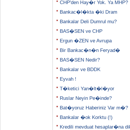
CHP'den Hay�r Yok. Ya MHP?
Bankac�l�kta �ki Dram
Bankalar Deli Dumrul mu?
BAS�SEN ve CHP
Ergun �ZEN ve Avrupa
Bir Bankac�n�n Feryad�
BAS�SEN Nedir?
Bankalar ve BDDK
Eyvah !
T�ketici Yan�lt�l�yor
Ruslar Neyin Pe�inde?
Bat�yoruz Haberiniz Var m�?
Bankalar �ok Korktu (!)
Kredili mevduat hesaplar�na di