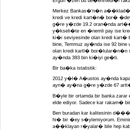
Ergun �zen bu be�enmedi�i rak
Merkez Bankas�'n�n a��klad�
kredi ve kredi kart�n� bor� �d
g�re y�zde 19.2 oran�nda art��l
y�kseli�te en �nemli pay ise kred
ki�i seviyesinde olan kredi kar
bine, Temmuz ay�nda ise 92 bine 
olan kredi kartl� bor�lular�n�n 
ay�nda 393 bin ki�iyi ge�ti.
Bir ba�ka istatistik:
2012 y�l� A�ustos ay�nda kap
ayn� ay�na g�re y�zde 67 artt
B�yle bir ortamda bir banka zarar
elde ediyor. Sadece kar rakam� 
Ben buradan kar kalitesinin d�
hi� bir �ey s�ylemiyorum. Eminim
a��klayan r�yalar� bile hep kab