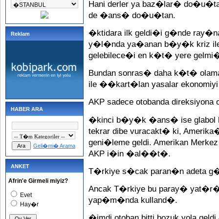
Hani derler ya baz�lar� do�u�
de �ans� do�u�tan.
�ktidara ilk geldi�i g�nde ray�na
Reklam
y�l�nda ya�anan b�y�k kriz ile
gelebilece�i en k�t� yere gelmi�
Bundan sonras� daha k�t� olama
ile ��kart�lan yasalar ekonomiy
AKP sadece otobanda direksiyona
HABER ARA
�kinci b�y�k �ans� ise glabol k
tekrar dibe vuracakt� ki, Amerika�d
geni�leme geldi. Amerikan Merke
Geli�mi� Arama
AKP i�in �al��t�.
ANKET
T�rkiye s�cak paran�n adeta g�z
Afrin'e Girmeli miyiz?
Ancak T�rkiye bu paray� yat�r�
Evet
yap�m�nda kulland�.
Hay�r
�imdi otoban bitti bozuk yola geldi