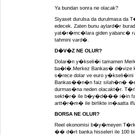
Ya bundan sonra ne olacak?
Siyaset durulsa da durulmasa 
edecek. Zaten bunu aylard�r bu
yat�r�mc�lara giden yabanc� rapo
tahmini vard�.
D�V�Z NE OLUR?
Dolar�n y�kseli�i tamamen Mer
ba�l�.Merkez Bankas� d�vize 
s�rece dolar ve euro y�kseli�in
Bankas��n�n faiz silah�n� �ek
durmas�na neden olacakt�r. T�r
sekt�r� ile b�y�d��� i�in fai
artt�r�m� ile birlikte in�aatta iflas
BORSA NE OLUR?
Reel ekonomisi b�y�meyen T�r
�� d�rt banka hisseleri ile 100 