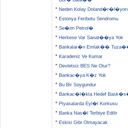
Neden Kolay Doland�r�l�yor
Estonya Feribotu Sendromu
Se�im Petrol�
Herkese Var Sanat��ya Yok
Bankalar�n Emlak�� Tuza
Karadeniz Ve Kumar
Devletsiz BES Ne Olur?
Bankac�ya K�z Yok
Bu Bir Soygundur
Bankac�l�kta Hedef Bask�
Piyasalarda Eyl�l Korkusu
Banka Nas�l Terbiye Edilir
Eskisi Gibi Olmayacak