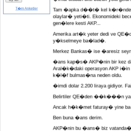
T�m Anketler
Tam �apka d��t� kel k�r�nde di
olaylar� yeti�ti. Ekonomideki be
gen�lere kesti AKP...
Amerika art�k yeter dedi ve Q
y�kselmeye ba�lad�.
Merkez Bankas� ise �aresiz seyr
�ans kap�s� AKP�nin bir kez 
Aral�k�daki operasyon AKP i�i
k�l�f bulmas�na neden oldu.
�imdi dolar 2.200 liraya gidiyor. 
Belirtiler QE�den ��k���n ya
Ancak h�k�met faturay� yine ba
Ben buna �ans derim.
AKP�nin bu �ans� biz vatanda�