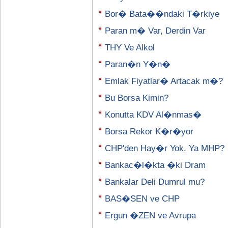
Bor� Bata��ndaki T�rkiye
Paran m� Var, Derdin Var
THY Ve Alkol
Paran�n Y�n�
Emlak Fiyatlar� Artacak m�?
Bu Borsa Kimin?
Konutta KDV Al�nmas�
Borsa Rekor K�r�yor
CHP'den Hay�r Yok. Ya MHP?
Bankac�l�kta �ki Dram
Bankalar Deli Dumrul mu?
BAS�SEN ve CHP
Ergun �ZEN ve Avrupa