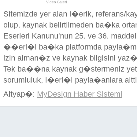
Video Galeri
Sitemizde yer alan i�erik, referans/ka
olup, kaynak belirtilmeden ba�ka or
Eserleri Kanunu'nun 25. ve 36. madd
��eri�i ba�ka platformda payla�mak
izin alman�z ve kaynak bilgisini yaz
Tek ba��na kaynak g�stermeniz yeterl
sorumluluk, i�eri�i payla�anlara aitti
Altyap�:
MyDesign Haber Sistemi