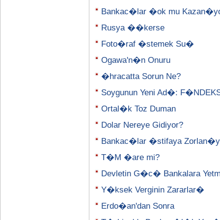
Bankac�lar �ok mu Kazan�y
Rusya ��kerse
Foto�raf �stemek Su�
Ogawa'n�n Onuru
�hracatta Sorun Ne?
Soygunun Yeni Ad�: F�NDEK
Ortal�k Toz Duman
Dolar Nereye Gidiyor?
Bankac�lar �stifaya Zorlan�y
T�M �are mi?
Devletin G�c� Bankalara Yetm
Y�ksek Verginin Zararlar�
Erdo�an'dan Sonra