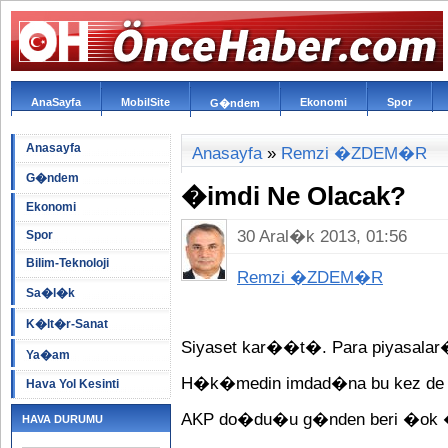
AnaSayfa
MobilSite
Ekonomi
Spor
G�ndem
Anasayfa
Anasayfa
»
Remzi �ZDEM�R
G�ndem
�imdi Ne Olacak?
Ekonomi
30 Aral�k 2013, 01:56
Spor
Bilim-Teknoloji
Remzi �ZDEM�R
Sa�l�k
K�lt�r-Sanat
Siyaset kar��t�. Para piyasalar�
Ya�am
H�k�medin imdad�na bu kez de c
Hava Yol Kesinti
AKP do�du�u g�nden beri �ok 
HAVA DURUMU