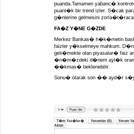
puanda.Tamamen yabanc� kontrol�ndek
puanl�k bir trend izler. S�cak p
g�nlerine gelmesini zorla�t�raca
FA�Z Y�NE G�ZDE
Merkez Bankas� h�k�metin bask�s
faizler y�kselmeye mahkum. D�ny
geli�mekte olan piyasalar� faiz
�n�m�zdeki d�nem ayl�k oran
��kmas� beklenebilir.
Sonu� olarak son �� ayd�r s�yled
T�m Yaz�lar�
Yorumlar (0)
Yorum Y
Aktar