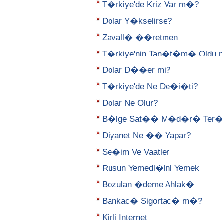
T�rkiye'de Kriz Var m�?
Dolar Y�kselirse?
Zavall� ��retmen
T�rkiye'nin Tan�t�m� Oldu 
Dolar D��er mi?
T�rkiye'de Ne De�i�ti?
Dolar Ne Olur?
B�lge Sat�� M�d�r� Ter
Diyanet Ne �� Yapar?
Se�im Ve Vaatler
Rusun Yemedi�ini Yemek
Bozulan �deme Ahlak�
Bankac� Sigortac� m�?
Kirli Internet