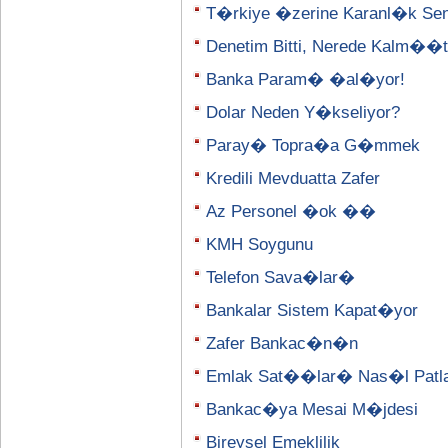
T�rkiye �zerine Karanl�k Se
Denetim Bitti, Nerede Kalm�
Banka Param� �al�yor!
Dolar Neden Y�kseliyor?
Paray� Topra�a G�mmek
Kredili Mevduatta Zafer
Az Personel �ok ��
KMH Soygunu
Telefon Sava�lar�
Bankalar Sistem Kapat�yor
Zafer Bankac�n�n
Emlak Sat��lar� Nas�l Patl
Bankac�ya Mesai M�jdesi
Bireysel Emeklilik