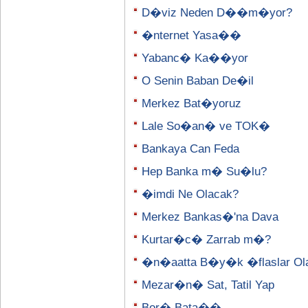
D�viz Neden D��m�yor?
�nternet Yasa��
Yabanc� Ka��yor
O Senin Baban De�il
Merkez Bat�yoruz
Lale So�an� ve TOK�
Bankaya Can Feda
Hep Banka m� Su�lu?
�imdi Ne Olacak?
Merkez Bankas�'na Dava
Kurtar�c� Zarrab m�?
�n�aatta B�y�k �flaslar Olab
Mezar�n� Sat, Tatil Yap
Bor� Bata��