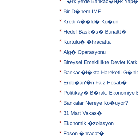
T�rkiye'de Bankac�l�k Yap
Bir D�nem IMF
Kredi A��ld� Ko�un
Hedef Bask�s� Bunaltt�
Kurtulu� �hracatta
Alg� Operasyonu
Bireysel Emeklilikte Devlet K
Bankac�l�kta Hareketli G�nl
Erdo�an'�n Faiz Hesab�
Politikay� B�rak, Ekonomiye 
Bankalar Nereye Ko�uyor?
31 Mart Vakas�
Ekonomik �zolasyon
Fason �hracat�