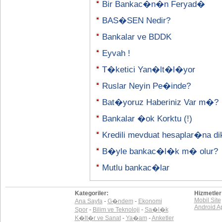
Bir Bankac�n�n Feryad�
BAS�SEN Nedir?
Bankalar ve BDDK
Eyvah !
T�ketici Yan�lt�l�yor
Ruslar Neyin Pe�inde?
Bat�yoruz Haberiniz Var m�?
Bankalar �ok Korktu (!)
Kredili mevduat hesaplar�na di
B�yle bankac�l�k m� olur?
Mutlu bankac�lar
Kategoriler:
Hizmetler
Mobil Site
Ana Sayfa
-
G�ndem
-
Ekonomi
Android A
Spor
-
Bilim ve Teknoloji
-
Sa�l�k
K�lt�r ve Sanat
-
Ya�am
-
Anketler