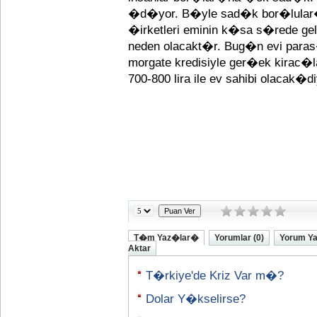
�d�yor. B�yle sad�k bor�lular
�irketleri eminin k�sa s�rede gel
neden olacakt�r. Bug�n evi paras
morgate kredisiyle ger�ek kirac�l
700-800 lira ile ev sahibi olacak�di
T�m Yaz�lar�
Yorumlar (0)
Yorum Y
Aktar
T�rkiye'de Kriz Var m�?
Dolar Y�kselirse?