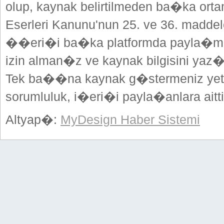
olup, kaynak belirtilmeden ba�ka or
Eserleri Kanunu'nun 25. ve 36. madd
��eri�i ba�ka platformda payla�mak
izin alman�z ve kaynak bilgisini yaz
Tek ba��na kaynak g�stermeniz yeterl
sorumluluk, i�eri�i payla�anlara aitti
Altyap�:
MyDesign Haber Sistemi