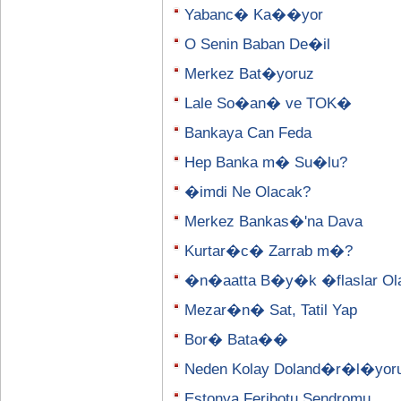
Yabanc� Ka��yor
O Senin Baban De�il
Merkez Bat�yoruz
Lale So�an� ve TOK�
Bankaya Can Feda
Hep Banka m� Su�lu?
�imdi Ne Olacak?
Merkez Bankas�'na Dava
Kurtar�c� Zarrab m�?
�n�aatta B�y�k �flaslar Olab
Mezar�n� Sat, Tatil Yap
Bor� Bata��
Neden Kolay Doland�r�l�yor
Estonya Feribotu Sendromu