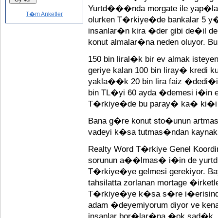
Yurtd���nda morgate ile yap�lan
T�m Anketler
olurken T�rkiye�de bankalar 5 y�ll
insanlar�n kira �der gibi de�il 
konut almalar�na neden oluyor. B
150 bin liral�k bir ev almak istey
geriye kalan 100 bin liray� kredi 
yakla��k 20 bin lira faiz �ded
bin TL�yi 60 ayda �demesi i�in e
T�rkiye�de bu paray� ka� ki�i 
Bana g�re konut sto�unun artma
vadeyi k�sa tutmas�ndan kaynak
Realty Word T�rkiye Genel Koor
sorunun a��lmas� i�in de yurtd
T�rkiye�ye gelmesi gerekiyor.
tahsilatta zorlanan mortage �irk
T�rkiye�ye k�sa s�re i�erisin
adam �deyemiyorum diyor ve ke
insanlar bor�lar�na �ok sad�k. 