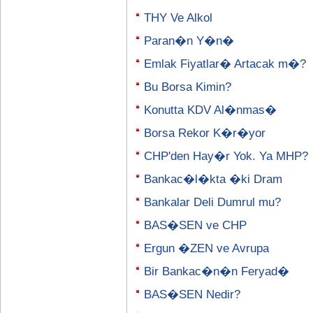
THY Ve Alkol
Paran�n Y�n�
Emlak Fiyatlar� Artacak m�?
Bu Borsa Kimin?
Konutta KDV Al�nmas�
Borsa Rekor K�r�yor
CHP'den Hay�r Yok. Ya MHP?
Bankac�l�kta �ki Dram
Bankalar Deli Dumrul mu?
BAS�SEN ve CHP
Ergun �ZEN ve Avrupa
Bir Bankac�n�n Feryad�
BAS�SEN Nedir?