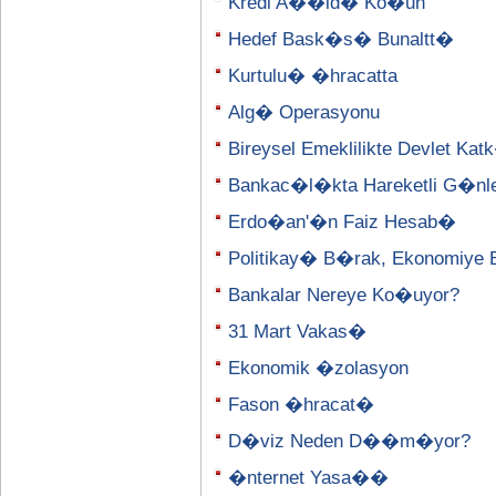
Kredi A��ld� Ko�un
Hedef Bask�s� Bunaltt�
Kurtulu� �hracatta
Alg� Operasyonu
Bireysel Emeklilikte Devlet K
Bankac�l�kta Hareketli G�nl
Erdo�an'�n Faiz Hesab�
Politikay� B�rak, Ekonomiye 
Bankalar Nereye Ko�uyor?
31 Mart Vakas�
Ekonomik �zolasyon
Fason �hracat�
D�viz Neden D��m�yor?
�nternet Yasa��