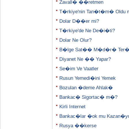
Zavall� ��retmen
T�rkiye'nin Tan�t�m� Oldu 
Dolar D��er mi?
T�rkiye'de Ne De�i�ti?
Dolar Ne Olur?
B�lge Sat�� M�d�r� Ter
Diyanet Ne �� Yapar?
Se�im Ve Vaatler
Rusun Yemedi�ini Yemek
Bozulan �deme Ahlak�
Bankac� Sigortac� m�?
Kirli Internet
Bankac�lar �ok mu Kazan�y
Rusya ��kerse