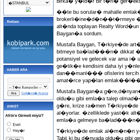
birka� y�ld�r bir t�rl� ger�ek
��te bu sorular� mahalle em
brokerli�ine�d�n��t�rmeye �
Reklam
alt�nda toplayan Realty Word�un
Baygan�a sordum.
Mustafa Baygan, T�rkiye�de ar
bitmeye ba�lad���n� dikkat �
potansiyel ve gelecek var ama i�
ge�tik�e kendisini daha iyi y�nle
HABER ARA
dan��manl��� ofislerini tercih e
amat�rce yap�lan emlak��l���n
Mustafa Baygan�a g�re,d�nyan�
Geli�mi� Arama
oldu�u gibi emla�a talep olma
g�re, krize ra�men T�rkiye�de in
ANKET
al�yorlar. �zelliklede yast�k a
Afrin'e Girmeli miyiz?
emla�a gelmeye ba�lad���n� be
Evet
T�rkiye�de emlak al�m�n�n y�z
Hay�r
Tabii ki bu d�nyada oldu�u gibi 