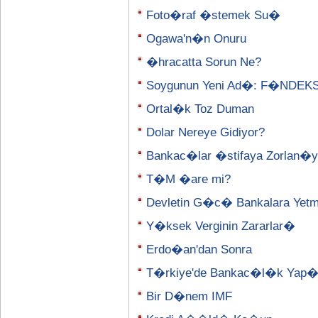
Foto�raf �stemek Su�
Ogawa'n�n Onuru
�hracatta Sorun Ne?
Soygunun Yeni Ad�: F�NDEK
Ortal�k Toz Duman
Dolar Nereye Gidiyor?
Bankac�lar �stifaya Zorlan�y
T�M �are mi?
Devletin G�c� Bankalara Yetm
Y�ksek Verginin Zararlar�
Erdo�an'dan Sonra
T�rkiye'de Bankac�l�k Yap
Bir D�nem IMF