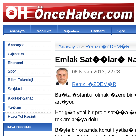
AnaSayfa
MobilSite
Ekonomi
Spor
G�ndem
Anasayfa
Anasayfa
»
Remzi �ZDEM�R
G�ndem
Emlak Sat��lar� Na
Ekonomi
06 Nisan 2013, 22:08
Spor
Bilim-Teknoloji
Remzi �ZDEM�R
Sa�l�k
Ba�ta �stanbul olmak �zere bir
K�lt�r-Sanat
art�yor.
Ya�am
Her g�n yeni bir proje sat��a �
Hava Yol Kesinti
reklamlar�ya dolu.
HAVA DURUMU
B�yle bir ortamda konut fiyatlar� 