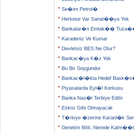
Se�im Petrol�
Herkese Var Sanat��ya Yok
Bankalar�n Emlak�� Tuza
Karadeniz Ve Kumar
Devletsiz BES Ne Olur?
Bankac�ya K�z Yok
Bu Bir Soygundur
Bankac�l�kta Hedef Bask�
Piyasalarda Eyl�l Korkusu
Banka Nas�l Terbiye Edilir
Eskisi Gibi Olmayacak
T�rkiye �zerine Karanl�k Se
Denetim Bitti, Nerede Kalm�