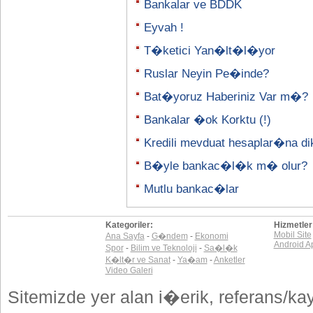
Bankalar ve BDDK
Eyvah !
T�ketici Yan�lt�l�yor
Ruslar Neyin Pe�inde?
Bat�yoruz Haberiniz Var m�?
Bankalar �ok Korktu (!)
Kredili mevduat hesaplar�na di
B�yle bankac�l�k m� olur?
Mutlu bankac�lar
Kategoriler:
Hizmetler
Mobil Site
Ana Sayfa
-
G�ndem
-
Ekonomi
Android A
Spor
-
Bilim ve Teknoloji
-
Sa�l�k
K�lt�r ve Sanat
-
Ya�am
-
Anketler
Video Galeri
Sitemizde yer alan i�erik, referans/ka