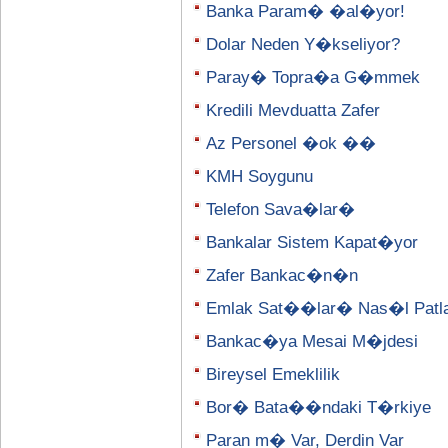
Banka Param� �al�yor!
Dolar Neden Y�kseliyor?
Paray� Topra�a G�mmek
Kredili Mevduatta Zafer
Az Personel �ok ��
KMH Soygunu
Telefon Sava�lar�
Bankalar Sistem Kapat�yor
Zafer Bankac�n�n
Emlak Sat��lar� Nas�l Patl
Bankac�ya Mesai M�jdesi
Bireysel Emeklilik
Bor� Bata��ndaki T�rkiye
Paran m� Var, Derdin Var