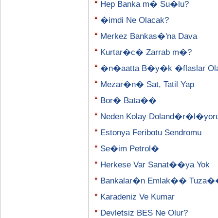
Hep Banka m� Su�lu?
�imdi Ne Olacak?
Merkez Bankas�'na Dava
Kurtar�c� Zarrab m�?
�n�aatta B�y�k �flaslar Olab
Mezar�n� Sat, Tatil Yap
Bor� Bata��
Neden Kolay Doland�r�l�yor
Estonya Feribotu Sendromu
Se�im Petrol�
Herkese Var Sanat��ya Yok
Bankalar�n Emlak�� Tuza
Karadeniz Ve Kumar
Devletsiz BES Ne Olur?