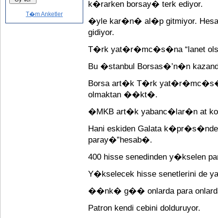
k�rarken borsay� terk ediyor.
T�m Anketler
�yle kar�n� al�p gitmiyor. Hesa
gidiyor.
T�rk yat�r�mc�s�na “lanet olsun”
Bu �stanbul Borsas�’n�n kaza
Borsa art�k T�rk yat�r�mc�s
olmaktan ��kt�.
�MKB art�k yabanc�lar�n at k
Hani eskiden Galata k�pr�s�nde 
paray�”hesab�.
400 hisse senedinden y�kselen p
Y�kselecek hisse senetlerini de ya
��nk� g�� onlarda para onlarda 
Patron kendi cebini dolduruyor.