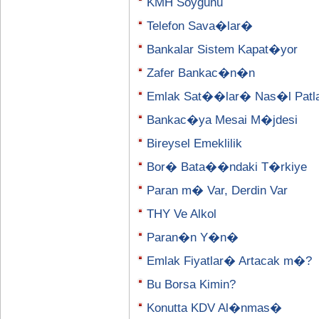
KMH Soygunu
Telefon Sava�lar�
Bankalar Sistem Kapat�yor
Zafer Bankac�n�n
Emlak Sat��lar� Nas�l Patl
Bankac�ya Mesai M�jdesi
Bireysel Emeklilik
Bor� Bata��ndaki T�rkiye
Paran m� Var, Derdin Var
THY Ve Alkol
Paran�n Y�n�
Emlak Fiyatlar� Artacak m�?
Bu Borsa Kimin?
Konutta KDV Al�nmas�