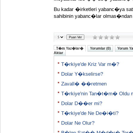
Bu kadar �irketleri yabanc�ya s
sahibinin yabanc�lar olmas�ndan d
T�m Yaz�lar�
Yorumlar (0)
Yorum Y
Aktar
T�rkiye'de Kriz Var m�?
Dolar Y�kselirse?
Zavall� ��retmen
T�rkiye'nin Tan�t�m� Oldu 
Dolar D��er mi?
T�rkiye'de Ne De�i�ti?
Dolar Ne Olur?
B�lge Sat�� M�d�r� Ter