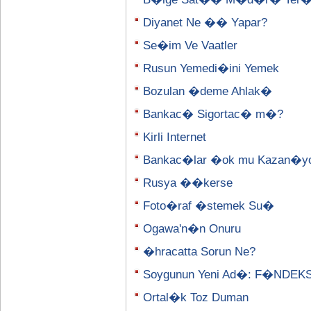
Diyanet Ne �� Yapar?
Se�im Ve Vaatler
Rusun Yemedi�ini Yemek
Bozulan �deme Ahlak�
Bankac� Sigortac� m�?
Kirli Internet
Bankac�lar �ok mu Kazan�y
Rusya ��kerse
Foto�raf �stemek Su�
Ogawa'n�n Onuru
�hracatta Sorun Ne?
Soygunun Yeni Ad�: F�NDEK
Ortal�k Toz Duman