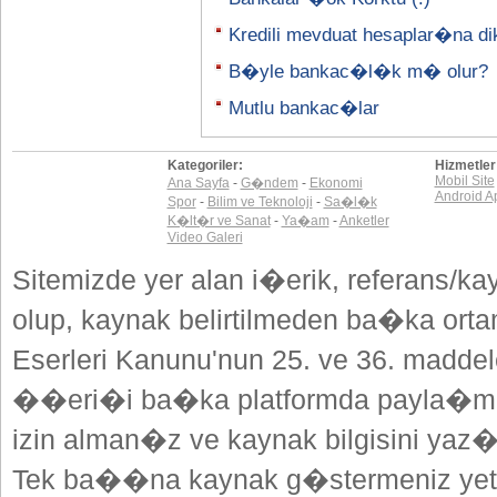
Kredili mevduat hesaplar�na di
B�yle bankac�l�k m� olur?
Mutlu bankac�lar
Kategoriler:
Hizmetler
Mobil Site
Ana Sayfa
-
G�ndem
-
Ekonomi
Android A
Spor
-
Bilim ve Teknoloji
-
Sa�l�k
K�lt�r ve Sanat
-
Ya�am
-
Anketler
Video Galeri
Sitemizde yer alan i�erik, referans/ka
olup, kaynak belirtilmeden ba�ka or
Eserleri Kanunu'nun 25. ve 36. madd
��eri�i ba�ka platformda payla�mak
izin alman�z ve kaynak bilgisini yaz
Tek ba��na kaynak g�stermeniz yeterl