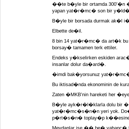
��te b�yle bir ortamda 300’�n 
yapan yat�r�mc� son bir y�ld�r
B�yle bir borsada durmak ak�l i�
Elbette de�il.
8 bin 14 yat�r�mc� da art�k b
borsay� tamamen terk ettiler.
Endeks y�kselirken eskiden ar
insanlar dolur da�ard�.
�imdi bak�yorsunuz yat�r�mc� 
Bu iktisad�nda ekonominin de ku
Zaten �MKB’nin hareketi her �e
B�yle ayk�r�l�klarla dolu bir 
yat�r�mc�s�n�n yeri yok. Do�
p�rt�s�n� toplay�p k��esine 
Meydanlar ise �� be� yabanc� f