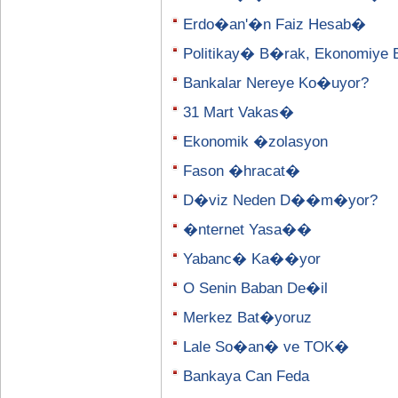
Erdo�an'�n Faiz Hesab�
Politikay� B�rak, Ekonomiye 
Bankalar Nereye Ko�uyor?
31 Mart Vakas�
Ekonomik �zolasyon
Fason �hracat�
D�viz Neden D��m�yor?
�nternet Yasa��
Yabanc� Ka��yor
O Senin Baban De�il
Merkez Bat�yoruz
Lale So�an� ve TOK�
Bankaya Can Feda