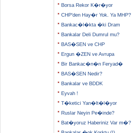
Borsa Rekor K�r�yor
CHP'den Hay�r Yok. Ya MHP?
Bankac�l�kta �ki Dram
Bankalar Deli Dumrul mu?
BAS�SEN ve CHP
Ergun �ZEN ve Avrupa
Bir Bankac�n�n Feryad�
BAS�SEN Nedir?
Bankalar ve BDDK
Eyvah !
T�ketici Yan�lt�l�yor
Ruslar Neyin Pe�inde?
Bat�yoruz Haberiniz Var m�?
Bankalar �ok Korktu (!)