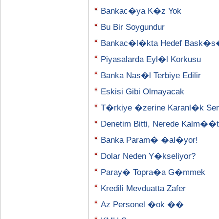
Bankac�ya K�z Yok
Bu Bir Soygundur
Bankac�l�kta Hedef Bask�
Piyasalarda Eyl�l Korkusu
Banka Nas�l Terbiye Edilir
Eskisi Gibi Olmayacak
T�rkiye �zerine Karanl�k Se
Denetim Bitti, Nerede Kalm�
Banka Param� �al�yor!
Dolar Neden Y�kseliyor?
Paray� Topra�a G�mmek
Kredili Mevduatta Zafer
Az Personel �ok ��