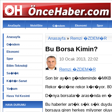
AnaSayfa
MobilSite
Ekonomi
Spor
G�ndem
Anasayfa
Anasayfa
»
Remzi �ZDEM�R
G�ndem
Bu Borsa Kimin?
Ekonomi
10 Ocak 2013, 22:02
Spor
Bilim-Teknoloji
Remzi �ZDEM�R
Sa�l�k
Son bir ay�n g�ndeminde �MKB 
K�lt�r-Sanat
Rekor �st�ne rekor k�r�yor. 80 
Ya�am
D�nya borsalar� aras�nda en �
Hava Yol Kesinti
Bu haberler art�k s�k s�k duyd
HAVA DURUMU
borsaya giren herkes milyoner oluyo