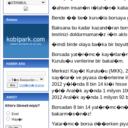
�ahsen insan�n i�tah�n� kabar
Bende �� be� kuru�la borsaya g
Reklam
Baksana bu kadar kazand�ran bor
testinizi doldurmaman�z i�in ak
�imdi birde olaya ba�ka bir boyu
Borsada yat�r�mc� kay�tlar�n�
Kurulu�u verilerine bir bakal�m.
HABER ARA
Merkezi Kay�t Kurulu�u (MKK),
say�lar� ve piyasa de�erlerine i
2012 y�l�nda 8 bin 14 ki�i hiss
Geli�mi� Arama
y�l� Aral�k ay�nda 1 milyon 1
2012 Aral�k ay�nda 1 milyon 92 bin
ANKET
Afrin'e Girmeli miyiz?
Borsadan 8 bin 14 yat�r�mc�n�
bakarm�s�n�z!
Evet
Hay�r
Yatar�mc� borsa d��erken piyasa