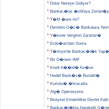
Dolar Nereye Gidiyor?
Bankac�lar �stifaya Zorlan�y
T�M �are mi?
Devletin G�c� Bankalara Yetm
Y�ksek Verginin Zararlar�
Erdo�an'dan Sonra
T�rkiye'de Bankac�l�k Yap
Bir D�nem IMF
Kredi A��ld� Ko�un
Hedef Bask�s� Bunaltt�
Kurtulu� �hracatta
Alg� Operasyonu
Bireysel Emeklilikte Devlet K
Bankac�l�kta Hareketli G�nl