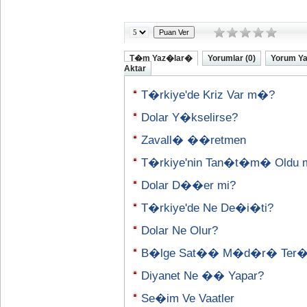
T�m Yaz�lar�
Yorumlar (0)
Yorum Y
Aktar
T�rkiye'de Kriz Var m�?
Dolar Y�kselirse?
Zavall� ��retmen
T�rkiye'nin Tan�t�m� Oldu 
Dolar D��er mi?
T�rkiye'de Ne De�i�ti?
Dolar Ne Olur?
B�lge Sat�� M�d�r� Ter
Diyanet Ne �� Yapar?
Se�im Ve Vaatler