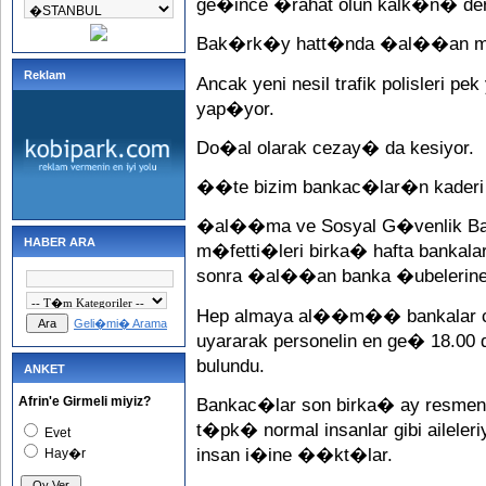
ge�ince �rahat olun kalk�n� der
Bak�rk�y hatt�nda �al��an min
Reklam
Ancak yeni nesil trafik polisleri pe
yap�yor.
Do�al olarak cezay� da kesiyor.
��te bizim bankac�lar�n kaderi d
�al��ma ve Sosyal G�venlik B
HABER ARA
m�fetti�leri birka� hafta bankal
sonra �al��an banka �ubelerine 
Hep almaya al��m�� bankalar ce
Geli�mi� Arama
uyararak personelin en ge� 18.
bulundu.
ANKET
Afrin'e Girmeli miyiz?
Bankac�lar son birka� ay resmen ba
t�pk� normal insanlar gibi aileleriy
Evet
insan i�ine ��kt�lar.
Hay�r