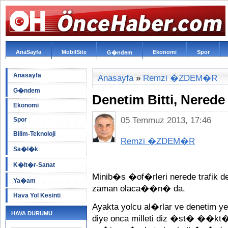
AnaSayfa
MobilSite
Ekonomi
Spor
G�ndem
Anasayfa
Anasayfa
»
Remzi �ZDEM�R
G�ndem
Denetim Bitti, Ner
Ekonomi
05 Temmuz 2013, 17:46
Spor
Bilim-Teknoloji
Remzi �ZDEM�R
Sa�l�k
K�lt�r-Sanat
Minib�s �of�rleri nerede trafik den
Ya�am
zaman olaca��n� da.
Hava Yol Kesinti
Ayakta yolcu al�rlar ve denetim 
HAVA DURUMU
diye onca milleti diz �st� ��kt