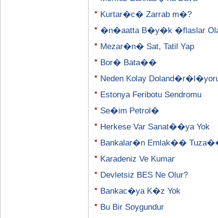
Kurtar�c� Zarrab m�?
�n�aatta B�y�k �flaslar Olab
Mezar�n� Sat, Tatil Yap
Bor� Bata��
Neden Kolay Doland�r�l�yor
Estonya Feribotu Sendromu
Se�im Petrol�
Herkese Var Sanat��ya Yok
Bankalar�n Emlak�� Tuza
Karadeniz Ve Kumar
Devletsiz BES Ne Olur?
Bankac�ya K�z Yok
Bu Bir Soygundur