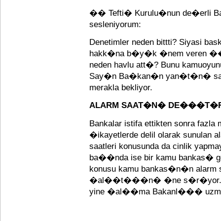
�� Tefti� Kurulu�nun de�erli 
sesleniyorum:
Denetimler neden bittti? Siyasi b
hakk�na b�y�k �nem veren �� 
neden havlu att�? Bunu kamuoyun
Say�n Ba�kan�n yan�t�n� sadec
merakla bekliyor.
ALARM SAAT�N� DE���T�R
Bankalar istifa ettikten sonra fazl
�ikayetlerde delil olarak sunula
saatleri konusunda da cinlik yap
ba��nda ise bir kamu bankas� ge
konusu kamu bankas�n�n alarm sis
�al��t���n� �ne s�r�yor. Tab
yine �al��ma Bakanl��� uzma