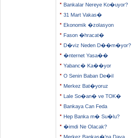
Bankalar Nereye Ko�uyor?
31 Mart Vakas�
Ekonomik �zolasyon
Fason �hracat�
D�viz Neden D��m�yor?
�nternet Yasa��
Yabanc� Ka��yor
O Senin Baban De�il
Merkez Bat�yoruz
Lale So�an� ve TOK�
Bankaya Can Feda
Hep Banka m� Su�lu?
�imdi Ne Olacak?
Merkez Bankas�'na Dava