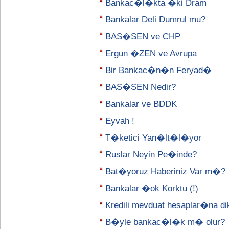
Bankac�l�kta �ki Dram
Bankalar Deli Dumrul mu?
BAS�SEN ve CHP
Ergun �ZEN ve Avrupa
Bir Bankac�n�n Feryad�
BAS�SEN Nedir?
Bankalar ve BDDK
Eyvah !
T�ketici Yan�lt�l�yor
Ruslar Neyin Pe�inde?
Bat�yoruz Haberiniz Var m�?
Bankalar �ok Korktu (!)
Kredili mevduat hesaplar�na di
B�yle bankac�l�k m� olur?