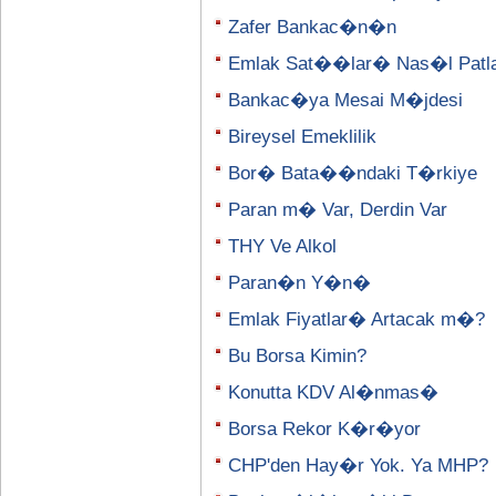
Zafer Bankac�n�n
Emlak Sat��lar� Nas�l Patl
Bankac�ya Mesai M�jdesi
Bireysel Emeklilik
Bor� Bata��ndaki T�rkiye
Paran m� Var, Derdin Var
THY Ve Alkol
Paran�n Y�n�
Emlak Fiyatlar� Artacak m�?
Bu Borsa Kimin?
Konutta KDV Al�nmas�
Borsa Rekor K�r�yor
CHP'den Hay�r Yok. Ya MHP?