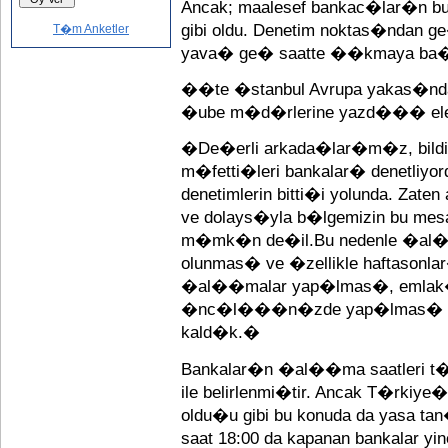
Ancak; maalesef bankac�lar�n 
gibi oldu. Denetim noktas�ndan 
T�m Anketler
yava� ge� saatte ��kmaya ba�
��te �stanbul Avrupa yakas�n
�ube m�d�rlerine yazd��� elek
�De�erli arkada�lar�m�z, bildi�i
m�fetti�leri bankalar� denetliyor
denetimlerin bitti�i yolunda. Zate
ve dolays�yla b�lgemizin bu mesai 
m�mk�n de�il.Bu nedenle �al��m
olunmas� ve �zellikle haftasonl
�al��malar yap�lmas�, emlak��
�nc�l���n�zde yap�lmas� �neml
kald�k.�
Bankalar�n �al��ma saatleri t
ile belirlenmi�tir. Ancak T�rkiye
oldu�u gibi bu konuda da yasa ta
saat 18:00 da kapanan bankalar yi