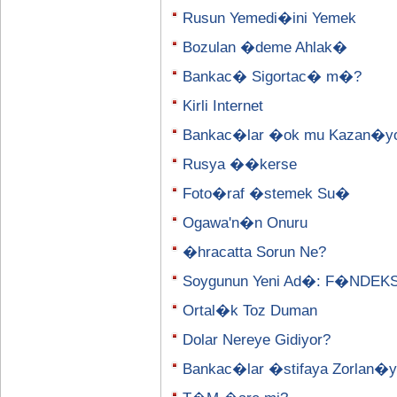
Rusun Yemedi�ini Yemek
Bozulan �deme Ahlak�
Bankac� Sigortac� m�?
Kirli Internet
Bankac�lar �ok mu Kazan�y
Rusya ��kerse
Foto�raf �stemek Su�
Ogawa'n�n Onuru
�hracatta Sorun Ne?
Soygunun Yeni Ad�: F�NDEK
Ortal�k Toz Duman
Dolar Nereye Gidiyor?
Bankac�lar �stifaya Zorlan�y