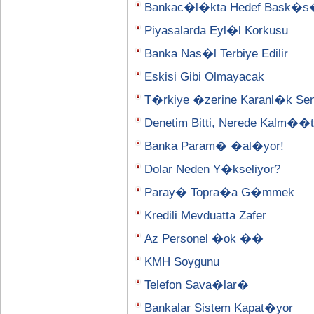
Bankac�l�kta Hedef Bask�
Piyasalarda Eyl�l Korkusu
Banka Nas�l Terbiye Edilir
Eskisi Gibi Olmayacak
T�rkiye �zerine Karanl�k Se
Denetim Bitti, Nerede Kalm�
Banka Param� �al�yor!
Dolar Neden Y�kseliyor?
Paray� Topra�a G�mmek
Kredili Mevduatta Zafer
Az Personel �ok ��
KMH Soygunu
Telefon Sava�lar�
Bankalar Sistem Kapat�yor