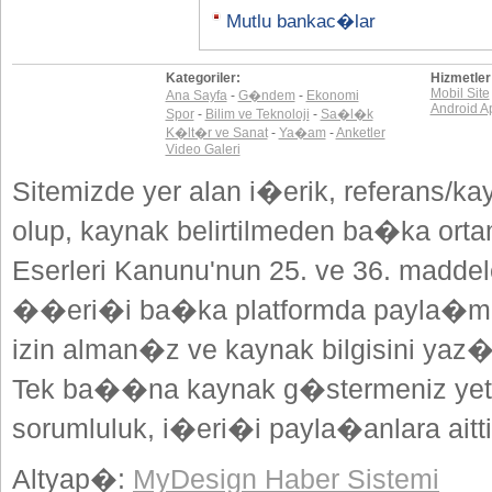
Mutlu bankac�lar
Kategoriler:
Hizmetler
Mobil Site
Ana Sayfa
-
G�ndem
-
Ekonomi
Android A
Spor
-
Bilim ve Teknoloji
-
Sa�l�k
K�lt�r ve Sanat
-
Ya�am
-
Anketler
Video Galeri
Sitemizde yer alan i�erik, referans/ka
olup, kaynak belirtilmeden ba�ka or
Eserleri Kanunu'nun 25. ve 36. madd
��eri�i ba�ka platformda payla�mak
izin alman�z ve kaynak bilgisini yaz
Tek ba��na kaynak g�stermeniz yeterl
sorumluluk, i�eri�i payla�anlara aitti
Altyap�:
MyDesign Haber Sistemi