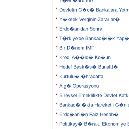
T�M �are mi?
Devletin G�c� Bankalara Yetm
Y�ksek Verginin Zararlar�
Erdo�an'dan Sonra
T�rkiye'de Bankac�l�k Yap
Bir D�nem IMF
Kredi A��ld� Ko�un
Hedef Bask�s� Bunaltt�
Kurtulu� �hracatta
Alg� Operasyonu
Bireysel Emeklilikte Devlet K
Bankac�l�kta Hareketli G�nl
Erdo�an'�n Faiz Hesab�
Politikay� B�rak, Ekonomiye 