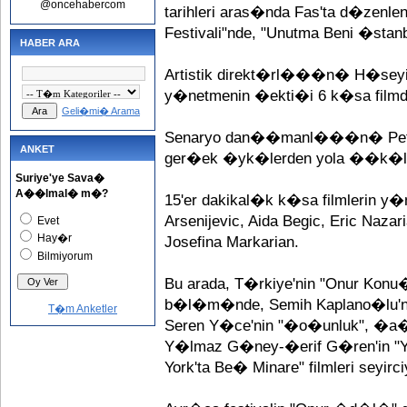
@oncehabercom
tarihleri aras�nda Fas'ta d�zenle
Festivali"nde, "Unutma Beni �stanb
HABER ARA
Artistik direkt�rl���n� H�seyin
y�netmenin �ekti�i 6 k�sa filmd
Geli�mi� Arama
Senaryo dan��manl���n� Petro
ANKET
ger�ek �yk�lerden yola ��k�l
Suriye'ye Sava�
A��lmal� m�?
15'er dakikal�k k�sa filmlerin y�
Arsenijevic, Aida Begic, Eric Nazar
Evet
Hay�r
Josefina Markarian.
Bilmiyorum
Bu arada, T�rkiye'nin "Onur Konu
b�l�m�nde, Semih Kaplano�lu'nun
T�m Anketler
Seren Y�ce'nin "�o�unluk", �a
Y�lmaz G�ney-�erif G�ren'in 
York'ta Be� Minare" filmleri seyirc