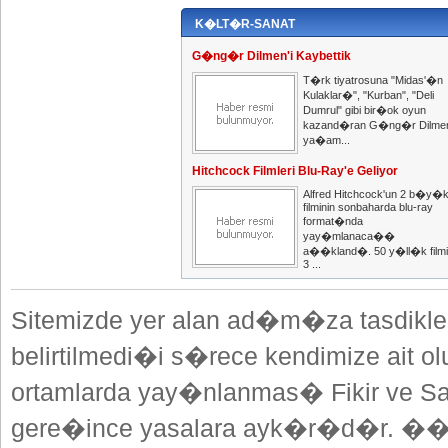
K�LT�R-SANAT
G�ng�r Dilmen'i Kaybettik
T�rk tiyatrosuna "Midas'�n
Kulaklar�", "Kurban", "Deli
Dumrul" gibi bir�ok oyun
kazand�ran G�ng�r Dilme
ya�am...
Hitchcock Filmleri Blu-Ray'e Geliyor
Alfred Hitchcock'un 2 b�y�
filminin sonbaharda blu-ray
format�nda
yay�mlanaca��
a��kland�. 50 y�ll�k film
3 ...
Sitemizde yer alan ad�m�za tasdikle
belirtilmedi�i s�rece kendimize ait o
ortamlarda yay�nlanmas� Fikir ve Sa
gere�ince yasalara ayk�r�d�r. ��