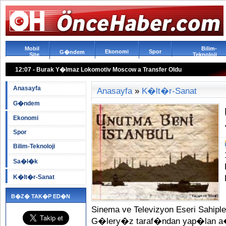
Mobil
Bilim-
Ekonomi
Spor
G�ndem
Site
Teknoloji
12:07 - Burak Y�lmaz Lokomotiv Moscow a Transfer Oldu
Anasayfa
Anasayfa
»
K�lt�r-Sanat
G�ndem
Ekonomi
Spor
Bilim-Teknoloji
Sa�l�k
K�lt�r-Sanat
B�Z� TAK�P ED�N
Sinema ve Televizyon Eseri Sahip
G�lery�z taraf�ndan yap�lan a