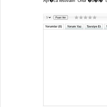
Ayr�ca festivalin "Onur �d�l�" 
Yorumlar (0)
Yorum Yaz
Tavsiye Et