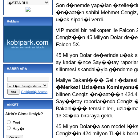
Son d�nemde yap�lan �zelle�tirm
�n�aat�n sahibi Mehmet Cengiz, 4
u�ak sipari�i verdi.
Reklam
VIP model bir helikopter ile Falcon
Cengiz��n 45 Milyon Dolar de�e
Falcon 5X.
45 Milyon Dolar de�erinde u�ak s
ay kadar �nce Say��tay raporlar
silinmesi skandal�yla g�ndeme ge
HABER ARA
Maliye Bakanl��� Gelir �dares
�Merkezi Uzla�ma Komisyonu
Geli�mi� Arama
bilinen Cengiz �n�aat��n 424.4 mi
Say��tay raporlar�nda Cengiz �n�
ANKET
Bakanl��� temsilcileri, uzla�ma 
Afrin'e Girmeli miyiz?
13.30�da biraraya geldi.
Evet
45 Milyon Dolar�a son model l�ks 
Hay�r
Cengiz�in 424 milyon TL�lik bor