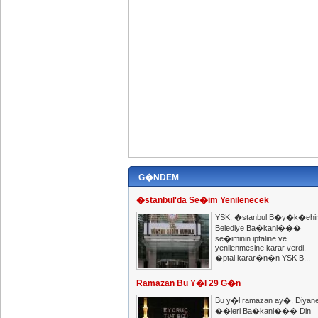
G�NDEM
�stanbul'da Se�im Yenilenecek
YSK, �stanbul B�y�k�ehi
Belediye Ba�kanl���
se�iminin iptaline ve
yenilenmesine karar verdi.
�ptal karar�n�n YSK B...
Ramazan Bu Y�l 29 G�n
Bu y�l ramazan ay�, Diyane
��leri Ba�kanl��� Din