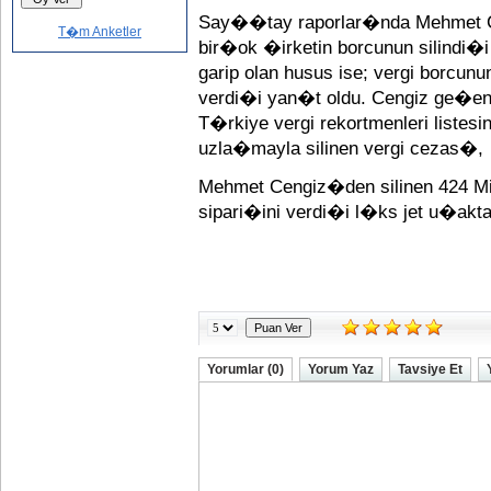
Say��tay raporlar�nda Mehmet 
T�m Anketler
bir�ok �irketin borcunun silindi�i 
garip olan husus ise; vergi borcunu
verdi�i yan�t oldu. Cengiz ge�en 
T�rkiye vergi rekortmenleri liste
uzla�mayla silinen vergi cezas�,
Mehmet Cengiz�den silinen 424 Mi
sipari�ini verdi�i l�ks jet u�akta
Yorumlar (0)
Yorum Yaz
Tavsiye Et