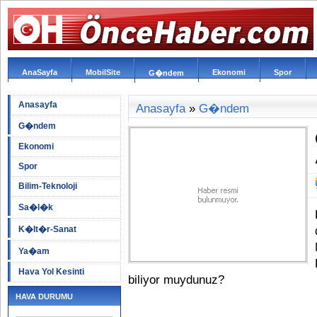
AnaSayfa
MobilSite
Ekonomi
Spor
G�ndem
Anasayfa
Anasayfa
»
G�ndem
G�ndem
Ekonomi
Spor
Bilim-Teknoloji
Sa�l�k
K�lt�r-Sanat
Ya�am
Hava Yol Kesinti
biliyor muydunuz?
HAVA DURUMU