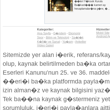
��leri Y�ksek Kurulu
Ba�kanl��� kameri ay
hesaplamalar�na g�re, �...
Kategoriler:
Hizmetler
Mobil Site
Ana Sayfa
-
G�ndem
-
Ekonomi
Android A
Spor
-
Bilim ve Teknoloji
-
Sa�l�k
K�lt�r ve Sanat
-
Ya�am
-
Anketler
Video Galeri
Sitemizde yer alan i�erik, referans/ka
olup, kaynak belirtilmeden ba�ka or
Eserleri Kanunu'nun 25. ve 36. madd
��eri�i ba�ka platformda payla�mak
izin alman�z ve kaynak bilgisini yaz
Tek ba��na kaynak g�stermeniz yeterl
sorumluluk, i�eri�i payla�anlara aitti