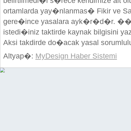
belirtilmedi�i s�rece kendimize ait o
ortamlarda yay�nlanmas� Fikir ve Sa
gere�ince yasalara ayk�r�d�r. ��
istedi�iniz taktirde kaynak bilgisini
Aksi takdirde do�acak yasal sorumlulu
Altyap�:
MyDesign Haber Sistemi