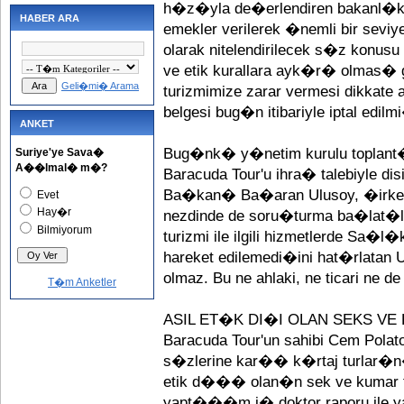
h�z�yla de�erlendiren bakanl
HABER ARA
emekler verilerek �nemli bir seviyey
olarak nitelendirilecek s�z kon
ve etik kurallara ayk�r� olmas�
Geli�mi� Arama
turizmimize zarar vermesi dikka
belgesi bug�n itibariyle iptal edilmi
ANKET
Bug�nk� y�netim kurulu toplant
Suriye'ye Sava�
A��lmal� m�?
Baracuda Tour'u ihra� talebiyle d
Ba�kan� Ba�aran Ulusoy, �irk
Evet
Hay�r
nezdinde de soru�turma ba�lat
Bilmiyorum
turizmi ile ilgili hizmetlerde Sa
hareket edilemedi�ini hat�rlatan U
olmaz. Bu ne ahlaki, ne ticari ne d
T�m Anketler
ASIL ET�K DI�I OLAN SEKS V
Baracuda Tour'un sahibi Cem Pol
s�zlerine kar�� k�rtaj turla
etik d��� olan�n sek ve kumar 
yapt���m i� doktor raporu ile ya