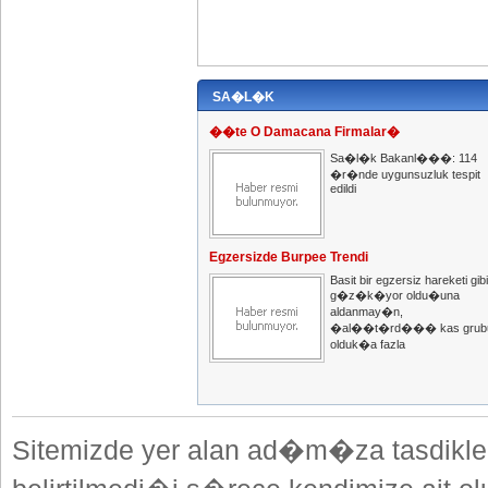
SA�L�K
��te O Damacana Firmalar�
Sa�l�k Bakanl���: 114
�r�nde uygunsuzluk tespit
edildi
Egzersizde Burpee Trendi
Basit bir egzersiz hareketi gibi
g�z�k�yor oldu�una
aldanmay�n,
�al��t�rd��� kas grub
olduk�a fazla
Sitemizde yer alan ad�m�za tasdikle