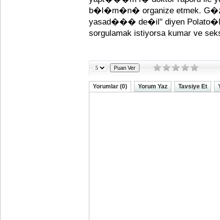
b�l�m�n� organize etmek. G�z, 
yasad��� de�il" diyen Polato�lu
sorgulamak istiyorsa kumar ve se
Yorumlar (0)
Yorum Yaz
Tavsiye Et