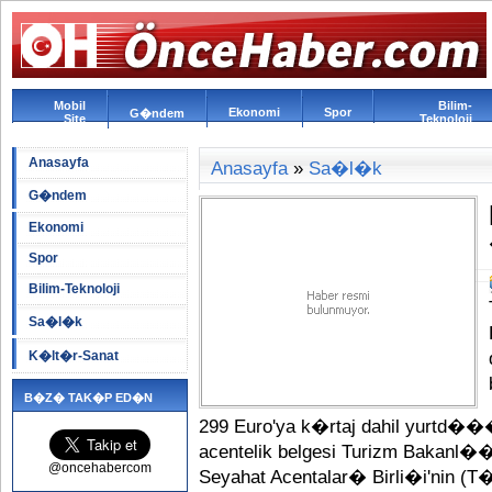
Mobil
Bilim-
Ekonomi
Spor
G�ndem
Site
Teknoloji
Anasayfa
Anasayfa
»
Sa�l�k
G�ndem
Ekonomi
Spor
Bilim-Teknoloji
Sa�l�k
K�lt�r-Sanat
B�Z� TAK�P ED�N
299 Euro'ya k�rtaj dahil yurtd��
acentelik belgesi Turizm Bakanl��
@oncehabercom
Seyahat Acentalar� Birli�i'nin (