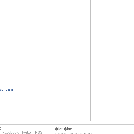
�stihdam
:
�leti�im:
-
Facebook
-
Twitter
-
RSS