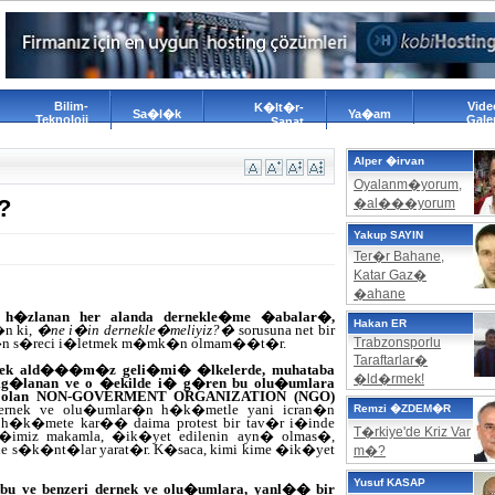
Bilim-
Vide
K�lt�r-
Sa�l�k
Ya�am
Teknoloji
Galer
Sanat
Alper �irvan
Oyalanm�yorum,
?
�al���yorum
Yakup SAYIN
Ter�r Bahane,
Katar Gaz�
�ahane
�zlanan her alanda dernekle�me �abalar�,
Hakan ER
n ki,
�ne i�in dernekle�meliyiz?�
sorusuna net bir
bug�n s�reci i�letmek m�mk�n olmam��t�r.
Trabzonsporlu
Taraftarlar�
 ald���m�z geli�mi� �lkelerde, muhataba
�ld�rmek!
alg�lanan ve o �ekilde i� g�ren bu olu�umlara
 olan
NON-GOVERMENT ORGANIZATION (NGO)
rnek ve olu�umlar�n h�k�metle yani icran�n
Remzi �ZDEM�R
 h�k�mete kar�� daima protest bir tav�r i�inde
T�rkiye'de Kriz Var
e�imiz makamla, �ik�yet edilenin ayn� olmas�,
e s�k�nt�lar yarat�r. K�saca, kimi kime �ik�yet
m�?
Yusuf KASAP
bu ve benzeri dernek ve olu�umlara, yanl�� bir