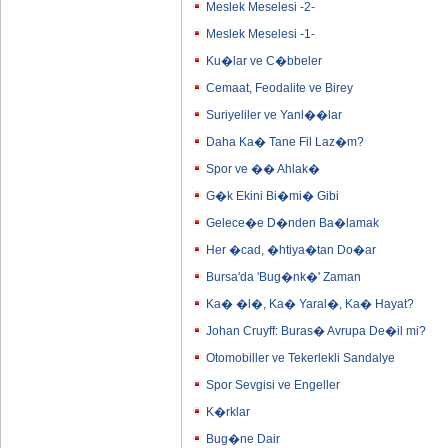
Meslek Meselesi -2-
Meslek Meselesi -1-
Ku�lar ve C�bbeler
Cemaat, Feodalite ve Birey
Suriyeliler ve Yanl��lar
Daha Ka� Tane Fil Laz�m?
Spor ve �� Ahlak�
G�k Ekini Bi�mi� Gibi
Gelece�e D�nden Ba�lamak
Her �cad, �htiya�tan Do�ar
Bursa'da 'Bug�nk�' Zaman
Ka� �l�, Ka� Yaral�, Ka� Hayat?
Johan Cruyff: Buras� Avrupa De�il mi?
Otomobiller ve Tekerlekli Sandalye
Spor Sevgisi ve Engeller
K�rklar
Bug�ne Dair