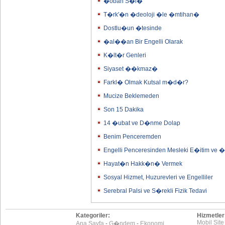
�oban S�l�
T�rk'�n �deoloji �le �mtihan�
Dostlu�un �tesinde
�al��an Bir Engelli Olarak
K�lt�r Genleri
Siyaset ��kmaz�
Farkl� Olmak Kutsal m�d�r?
Mucize Beklemeden
Son 15 Dakika
14 �ubat ve D�nme Dolap
Benim Penceremden
Engelli Penceresinden Mesleki E�itim ve 
Hayat�n Hakk�n� Vermek
Sosyal Hizmet, Huzurevleri ve Engelliler
Serebral Palsi ve S�rekli Fizik Tedavi
Kategoriler:
Hizmetler
Mobil Site
Ana Sayfa
-
G�ndem
-
Ekonomi