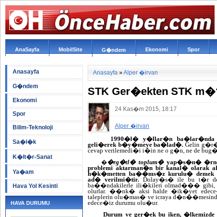
AnaSayfa
MobilSite
Ekonomi
Spor
G�ndem
Anasayfa
Anasayfa
»
Alper �irvan
G�ndem
STK Ger�ekten STK m�
Ekonomi
24 Kas�m 2015, 18:17
Spor
Alper �irvan
Bilim-Teknoloji
1990�l� y�llar�n ba�lar�nda h
Sa�l�k
geli�erek b�y�meye ba�lad�.
Gelin g�r�
cevap verilemedi�i i�in ne o g�n, ne de 
K�lt�r-Sanat
�rg�tl� toplum�
yap�s�n� �rnek
�
problemi aktarman�n bir kanal� olarak 
Ya�am
h�k�metten ba��ms�z kurulu� demek
ad� verilmi�tir.
Dolay�s� ile bu t�r de
ba��ndakilerle ili�kileri olmad��� gibi,
Hava Yol Kesinti
olurlar. ��nk� aksi halde �ik�yet edec
taleplerin olu�mas� ve icraya d�n��mesind
edece�iz durumu olu�ur.
HAVA DURUMU
Durum ve ger�ek bu iken, �lkemizde 