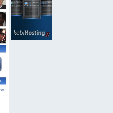
R
yen