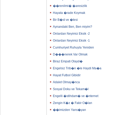
��renilmi� �aresizlik
Hayata �rade Koymak
Bir B�st ve �tesi
Aynandaki Ben, Ben miyim?
Onlardan Neyimiz Eksik -2
Onlardan Neyimiz Eksik -1
Cumhuriyet Ruhuyla Yeniden
D���nerek Var Olmak
Biraz Empati Olayd�
Engelsiz Trib�n �le Haydi Ma�a
Hayat Futbol Gibidir
Adalet Olmay�nca
Sosyal Doku ve Tekam�l
Engelli �stihdam� ve �nternet
Zengin K�z � Fakir O�lan
��imizden Yans�yan