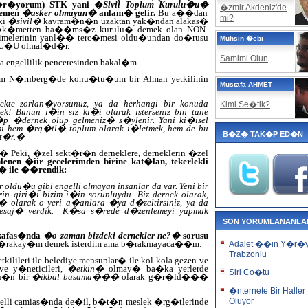
 g�r�yorum) STK yani �
Sivil Toplum Kurulu�u�
�zmir Akdeniz'de
hemen
�asker olmayan�
anlam� gelir.
Bu a��dan
mi?
eki
�sivil�
kavram�n�n uzaktan yak�ndan alakas�
, h�k�metten ba��ms�z kurulu� demek olan
NON-
imelerinin yanl�� terc�mesi oldu�undan do�rusu
Muhsin �ebi
LU�U
olmal�d�r.
Samimi Olun
a engellilik penceresinden bakal�m.
m N�rnberg�de konu�tu�um bir Alman yetkilinin
Mustafa AHMET
mekte zorlan�yorsunuz, ya da herhangi bir konuda
Kimi Se�tik?
ek! Bunun i�in siz ki�i olarak isterseniz bin tane
 �dernek olup gelmeniz� s�ylenir. Yani ki�isel
temi hem �rg�tl� toplum olarak i�letmek, hem de bu
B�Z� TAK�P ED�N
akt�r.�
Peki, �zel sekt�r�n derneklere, derneklerin �zel
enen �iir gecelerimden birine kat�lan, tekerlekli
� ile ��rendik:
 oldu�u gibi engelli olmayan insanlar da var. Yeni bir
iri�i bizim i�in sorunluydu. Biz dernek olarak,
m� olarak o yeri a�anlara �ya d�zeltirsiniz, ya da
esaj� verdik. K�sa s�rede d�zenlemeyi yapmak
SON YORUMLANANLA
 kafas�nda
�o zaman bizdeki dernekler ne?�
sorusu
 b�rakay�m demek isterdim ama b�rakmayaca��m:
Adalet ��in Y�r�
Trabzonlu
kilileri ile belediye mensuplar� ile kol kola gezen ve
e y�neticileri,
�etkin�
olmay� ba�ka yerlerde
Siri Co�tu
an�n bir
�ikbal basama���
olarak g�r�ld���
�nternete Bir Haller
elli camias�nda de�il, b�t�n meslek �rg�tlerinde
Oluyor