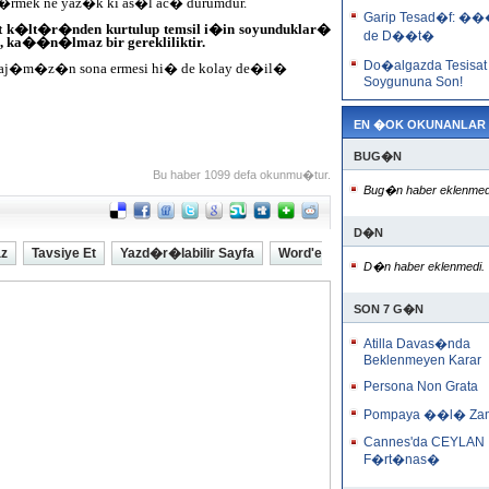
k ne yaz�k ki as�l ac� durumdur.
Garip Tesad�f: �
t k�lt�r�nden kurtulup temsil i�in soyunduklar�
de D��t�
, ka��n�lmaz bir gerekliliktir.
Do�algazda Tesisat
atinaj�m�z�n sona ermesi hi� de kolay de�il�
Soygununa Son!
EN �OK OKUNANLAR
BUG�N
Bu haber 1099 defa okunmu�tur.
Bug�n haber eklenmed
D�N
az
Tavsiye Et
Yazd�r�labilir Sayfa
Word'e
D�n haber eklenmedi.
SON 7 G�N
Atilla Davas�nda
Beklenmeyen Karar
Persona Non Grata
Pompaya ��l� Za
Cannes'da CEYLAN
F�rt�nas�