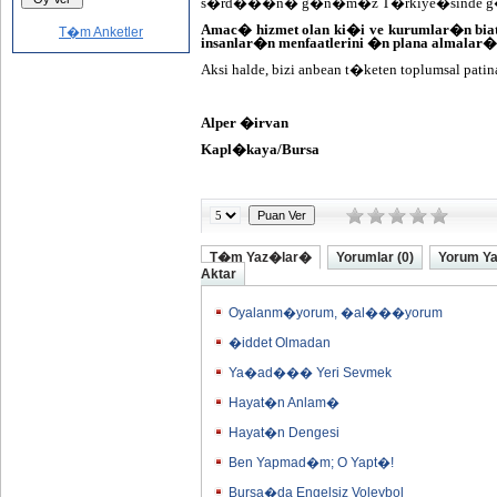
s�rd���n� g�n�m�z T�rkiye�sinde g�rme
Amac� hizmet olan ki�i ve kurumlar�n bia
T�m Anketler
insanlar�n menfaatlerini �n plana almalar�
Aksi halde, bizi anbean t�keten toplumsal p
Alper �irvan
Kapl�kaya/Bursa
T�m Yaz�lar�
Yorumlar (0)
Yorum Y
Aktar
Oyalanm�yorum, �al���yorum
�iddet Olmadan
Ya�ad��� Yeri Sevmek
Hayat�n Anlam�
Hayat�n Dengesi
Ben Yapmad�m; O Yapt�!
Bursa�da Engelsiz Voleybol