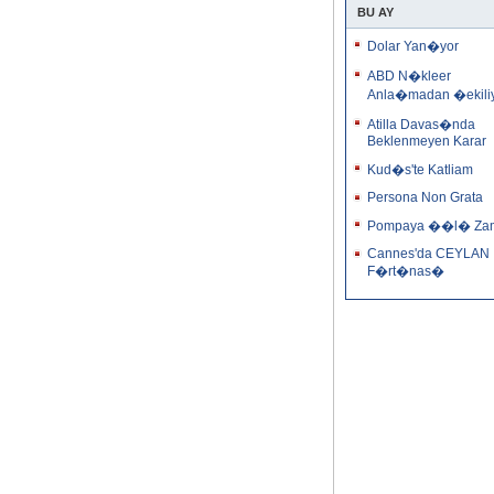
BU AY
Dolar Yan�yor
ABD N�kleer
Anla�madan �ekili
Atilla Davas�nda
Beklenmeyen Karar
Kud�s'te Katliam
Persona Non Grata
Pompaya ��l� Za
Cannes'da CEYLAN
F�rt�nas�