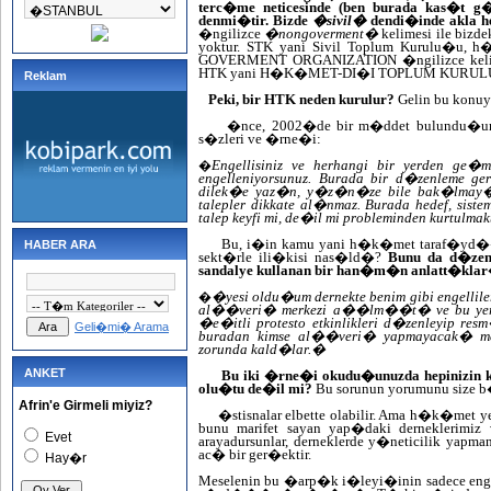
terc�me neticesinde (ben burada kas�t
denmi�tir. Bizde
�sivil�
dendi�inde akla 
�ngilizce
�nongoverment�
kelimesi ile bizd
yoktur. STK yani Sivil Toplum Kurulu�u
GOVERMENT ORGANIZATION
�ngilizce kel
HTK
yani
H�K�MET-DI�I TOPLUM KURU
Reklam
Peki, bir HTK neden kurulur?
Gelin bu konuy
�nce, 2002�de bir m�ddet bulundu�u
s�zleri ve �rne�i:
Engellisiniz ve herhangi bir yerden ge�
�
engelleniyorsunuz. Burada bir d�zenleme ger
dilek�e yaz�n, y�z�n�ze bile bak�lmay�p
talepler dikkate al�nmaz. Burada hedef, sis
talep keyfi mi, de�il mi probleminden kurtulm
Bu, i�in kamu yani h�k�met taraf�yd�� 
HABER ARA
sekt�rle ili�kisi nas�ld�?
Bunu da d�zenl
sandalye kullanan bir han�m�n anlatt�klar
�yesi oldu�um dernekte benim gibi engelliler
�
al��veri� merkezi a��lm��t� ve bu yerin g
�e�itli protesto etkinlikleri d�zenleyip res
Geli�mi� Arama
buradan kimse al��veri� yapmayacak� m
zorunda kald�lar.�
ANKET
Bu iki �rne�i okudu�unuzda hepinizin
olu�tu de�il mi?
Bu sorunun yorumunu size
Afrin'e Girmeli miyiz?
�stisnalar elbette olabilir. Ama h�k�met yet
bunu marifet sayan yap�daki derneklerimiz v
Evet
arayadursunlar, derneklerde y�neticilik yapm
ac� bir ger�ektir.
Hay�r
Meselenin bu �arp�k i�leyi�inin sadece eng