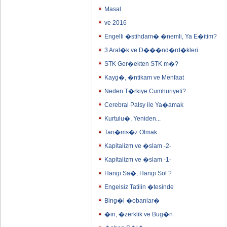
Masal
ve 2016
Engelli �stihdam� �nemli, Ya E�itim?
3 Aral�k ve D���nd�rd�kleri
STK Ger�ekten STK m�?
Kayg�, �ntikam ve Menfaat
Neden T�rkiye Cumhuriyeti?
Cerebral Palsy ile Ya�amak
Kurtulu�, Yeniden...
Tan�ms�z Olmak
Kapitalizm ve �slam -2-
Kapitalizm ve �slam -1-
Hangi Sa�, Hangi Sol ?
Engelsiz Tatilin �tesinde
Bing�l �obanlar�
�in, �zerklik ve Bug�n