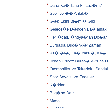
Daha Ka� Tane Fil Laz�m?
Spor ve �� Ahlak�
G�k Ekini Bi�mi� Gibi
Gelece�e D�nden Ba�lamak
Her �cad, �htiya�tan Do�ar
Bursa'da 'Bug�nk�' Zaman
Ka� �l�, Ka� Yaral�, Ka� 
Johan Cruyff: Buras� Avrupa D
Otomobiller ve Tekerlekli Sanda
Spor Sevgisi ve Engeller
K�rklar
Bug�ne Dair
Masal