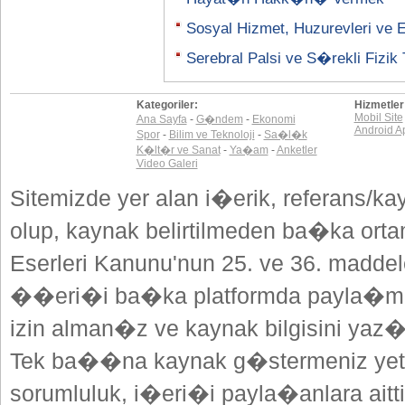
Sosyal Hizmet, Huzurevleri ve En
Serebral Palsi ve S�rekli Fizik 
Kategoriler:
Hizmetler
Mobil Site
Ana Sayfa
-
G�ndem
-
Ekonomi
Android A
Spor
-
Bilim ve Teknoloji
-
Sa�l�k
K�lt�r ve Sanat
-
Ya�am
-
Anketler
Video Galeri
Sitemizde yer alan i�erik, referans/ka
olup, kaynak belirtilmeden ba�ka or
Eserleri Kanunu'nun 25. ve 36. madd
��eri�i ba�ka platformda payla�mak
izin alman�z ve kaynak bilgisini yaz
Tek ba��na kaynak g�stermeniz yeterl
sorumluluk, i�eri�i payla�anlara aitti