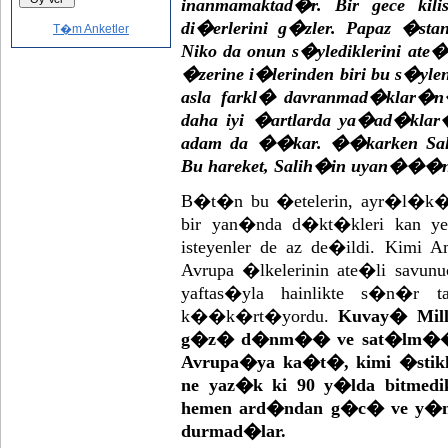
inanmamaktad�r. Bir gece kili
di�erlerini g�zler. Papaz �sta
T�m Anketler
Niko da onun s�ylediklerini ate
�zerine i�lerinden biri bu s�ylene
asla farkl� davranmad�klar�n
daha iyi �artlarda ya�ad�klar
adam da ��kar. ��karken Sa
Bu hareket, Salih�in uyan���na 
B�t�n bu �etelerin, ayr�l�k�
bir yan�nda d�kt�kleri kan y
isteyenler de az de�ildi. Kim
Avrupa �lkelerinin ate�li savunu
yaftas�yla hainlikte s�n�r 
k��k�rt�yordu.
Kuvay� Mill
g�z� d�nm�� ve sat�lm�� bu 
Avrupa�ya ka�t�, kimi �stikla
ne yaz�k ki 90 y�lda bitmedi
hemen ard�ndan g�c� ve y�neti
durmad�lar.