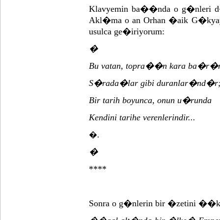
Klavyemin ba��nda o g�nleri
Akl�ma o an Orhan �aik G�kyay
usulca ge�iriyorum:
�
Bu vatan, topra��n kara ba�r�
S�rada�lar gibi duranlar�nd�r
Bir tarih boyunca, onun u�runda
Kendini tarihe verenlerindir...
.
�
�
****
Sonra o g�nlerin bir �zetini ��