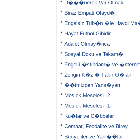
D���nerek Var Olmak
Biraz Empati Olayd�
Engelsiz Trib�n �le Haydi M
Hayat Futbol Gibidir
Adalet Olmay�nca
Sosyal Doku ve Tekam�l
Engelli �stihdam� ve �nterne
Zengin K�z � Fakir O�lan
��imizden Yans�yan
Meslek Meselesi -2-
Meslek Meselesi -1-
Ku�lar ve C�bbeler
Cemaat, Feodalite ve Birey
Suriyeliler ve Yanl��lar