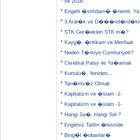
ve 2016
Engelli �stihdam� �nemli, Ya
3 Aral�k ve D���nd�rd�kle
STK Ger�ekten STK m�?
Kayg�, �ntikam ve Menfaat
Neden T�rkiye Cumhuriyeti?
Cerebral Palsy ile Ya�amak
Kurtulu�, Yeniden...
Tan�ms�z Olmak
Kapitalizm ve �slam -2-
Kapitalizm ve �slam -1-
Hangi Sa�, Hangi Sol ?
Engelsiz Tatilin �tesinde
Bing�l �obanlar�