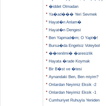
�iddet Olmadan
Ya�ad��� Yeri Sevmek
Hayat�n Anlam�
Hayat�n Dengesi
Ben Yapmad�m; O Yapt�!
Bursa�da Engelsiz Voleybol
��renilmi� �aresizlik
Hayata �rade Koymak
Bir B�st ve �tesi
Aynandaki Ben, Ben miyim?
Onlardan Neyimiz Eksik -2
Onlardan Neyimiz Eksik -1
Cumhuriyet Ruhuyla Yeniden