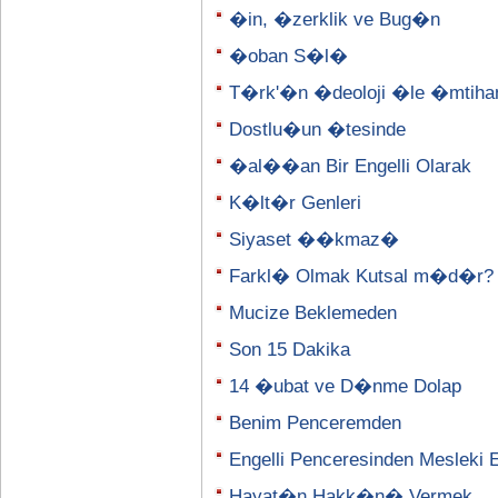
�in, �zerklik ve Bug�n
�oban S�l�
T�rk'�n �deoloji �le �mtih
Dostlu�un �tesinde
�al��an Bir Engelli Olarak
K�lt�r Genleri
Siyaset ��kmaz�
Farkl� Olmak Kutsal m�d�r?
Mucize Beklemeden
Son 15 Dakika
14 �ubat ve D�nme Dolap
Benim Penceremden
Engelli Penceresinden Mesleki
Hayat�n Hakk�n� Vermek