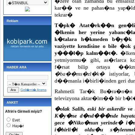
�zere olan zamanda bu emsalsi
kar�� ve ne pahas�na ya
tekrar�
Reklam
T�pk� Atat�rk��n gen�li�e 
�lkenin her yerine yabanc�
k�talara h�kmeden b�y�k T�
vaziyette kendisine o bile �o
y���l�p kalm��t�.
�lkeni
yetmiyormu� gibi, as�rlarca k
f�rsat bilip ortaya ��k
HABER ARA
�ba��ms�zl�k�
istiyorlar,
d��manla i�birli�inden geri du
Geli�mi� Arama
Rahmetli Tar�k Bu�ra�n�
televizyona aktar�lm�� bir b�l
ANKET
�olak Salih, eski bir askerdir v
Afrin'e Girmeli miyiz?
K�y�ne d�nd���nde hayata k�
Evet
gece �Niko�nun yerinde� i�me
Hay�r
i�birli�i oldu�u s�ylenme