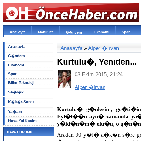
AnaSayfa
MobilSite
Ekonomi
Spor
G�ndem
Anasayfa
Anasayfa
»
Alper �irvan
G�ndem
Kurtulu�, Yeniden...
Ekonomi
03 Ekim 2015, 21:24
Spor
Bilim-Teknoloji
Alper �irvan
Sa�l�k
K�lt�r-Sanat
Kurtulu� g�nlerini, ge�ti�imi
Ya�am
Eyl�l��n ayn� zamanda ya
Hava Yol Kesinti
y�ld�n�m� olu�u, o g�n�n a
HAVA DURUMU
Aradan 90 y�l� a�k�n s�re 