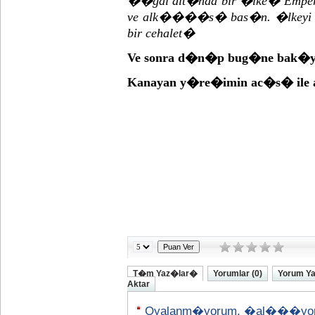
��gal alt�nda bir �lke� Empery
ve alk����s� bas�n. �lkeyi ka
bir cehalet�
Ve sonra d�n�p bug�ne bak
Kanayan y�re�imin ac�s� il
T�m Yaz�lar�
Yorumlar (0)
Yorum Y
Aktar
Oyalanm�yorum, �al���yo