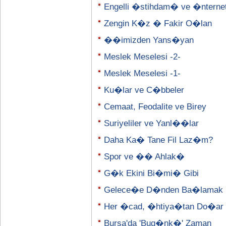
Engelli �stihdam� ve �nterne
Zengin K�z � Fakir O�lan
��imizden Yans�yan
Meslek Meselesi -2-
Meslek Meselesi -1-
Ku�lar ve C�bbeler
Cemaat, Feodalite ve Birey
Suriyeliler ve Yanl��lar
Daha Ka� Tane Fil Laz�m?
Spor ve �� Ahlak�
G�k Ekini Bi�mi� Gibi
Gelece�e D�nden Ba�lamak
Her �cad, �htiya�tan Do�ar
Bursa'da 'Bug�nk�' Zaman