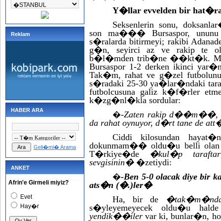
Y�llar evvelden bir hat�r
Seksenlerin sonu, doksan
son ma��� Bursaspor, ununu 
Reklam
s�ralarda bitirmeyi; rakibi Adan
g�n, seyirci az ve rakip te 
b�l�mden trib�ne ��kt�k. Ma�
Bursaspor 1-2 derken ikinci yar
Tak�m, rahat ve g�zel futbolun
s�radaki 25-30 ya�lar�ndaki tar
futbolcusuna galiz k�f�rler etme
k�zg�nl�kla sordular:
HABER ARA
-Zaten rakip d��m��, 
�
da rahat oynuyor, d�rt tane de att
Ciddi kilosundan hayat�
dokunmam�� oldu�u belli olan h
Geli�mi� Arama
T�rkiye�de
�kul�p taraf
sevgisinin�
�zetiydi:
ANKET
-Ben 5-0 olacak diye bir k
�
Afrin'e Girmeli miyiz?
ats�n (�.)ler�
Evet
Ha, bir de
�tak�m�nda
Hay�r
s�yleyemeyecek oldu�u hald
yendik��iler
var ki, bunlar�n, h