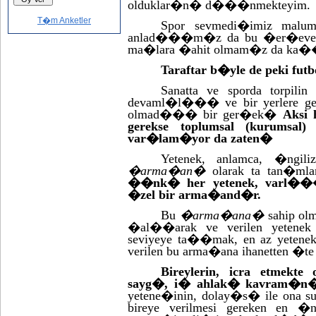
olduklar�n� d���nmekteyim.
T�m Anketler
Spor sevmedi�imiz malum 
anlad���m�z da bu �er�evede o
ma�lara �ahit olmam�z da ka�
Taraftar b�yle de peki futb
Sanatta ve sporda torpil
devaml�l��� ve bir yerlere ge
olmad��� bir ger�ek�
Aksi 
gerekse toplumsal (kurumsal
var�lam�yor da zaten�
Yetenek, anlamca, �ngili
�arma�an�
olarak ta tan�ml
��nk� her yetenek, varl��� 
�zel bir arma�and�r.
Bu
�arma�ana�
sahip ol
�al��arak ve verilen yetenek 
seviyeye ta��mak, en az yetenek
verilen bu arma�ana ihanetten �te 
Bireylerin, icra etmekte
sayg�, i� ahlak� kavram�n� d
yetene�inin, dolay�s� ile ona s
bireye verilmesi gereken en 