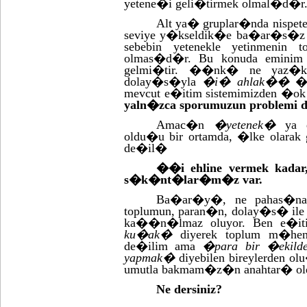
yetene�i geli�tirmek olmal�d�r
Alt ya� gruplar�nda nisp
seviye y�kseldik�e ba�ar�s�z 
sebebin yetenekle yetinmeni
olmas�d�r. Bu konuda emin
gelmi�tir. ��nk� ne yaz�k 
dolay�s�yla
�i� ahlak��
�z�
mevcut e�itim sistemimizden �o
yaln�zca sporumuzun problemi 
Amac�n
�yetenek�
ya
oldu�u bir ortamda, �lke olara
de�il�
��i ehline vermek kadar,
s�k�nt�lar�m�z var.
Ba�ar�y�, ne pahas�na o
toplumun, paran�n, dolay�s� ile
ka��n�lmaz oluyor. Ben e�it
ku�ak�
diyerek toplum m�hendi
de�ilim ama
�para bir �ekild
yapmak�
diyebilen bireylerden 
umutla bakmam�z�n anahtar�
Ne dersiniz?