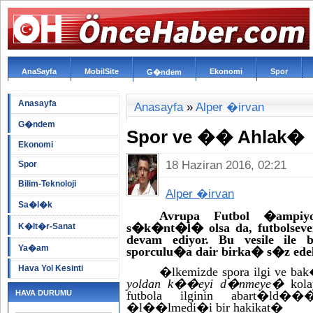
AnaSayfa
MobilSite
Ekonomi
Spor
G�ndem
Anasayfa
Anasayfa
»
Alper �irvan
G�ndem
Spor ve �� Ahlak�
Ekonomi
18 Haziran 2016, 02:21
Spor
Bilim-Teknoloji
Alper �irvan
Sa�l�k
Avrupa Futbol �ampi
s�k�nt�l� olsa da, futbolse
K�lt�r-Sanat
devam ediyor. Bu vesile ile b
Ya�am
sporculu�a dair birka� s�z ede
Hava Yol Kesinti
�lkemizde spora ilgi ve b
yoldan k��eyi d�nmeye�
kol
HAVA DURUMU
futbola ilginin abart�ld�
�l��lmedi�i bir hakikat�