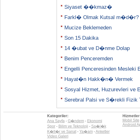
Siyaset ��kmaz�
Farkl� Olmak Kutsal m�d�r?
Mucize Beklemeden
Son 15 Dakika
14 �ubat ve D�nme Dolap
Benim Penceremden
Engelli Penceresinden Mesleki
Hayat�n Hakk�n� Vermek
Sosyal Hizmet, Huzurevleri ve En
Serebral Palsi ve S�rekli Fizik 
Kategoriler:
Hizmetler
Mobil Site
Ana Sayfa
-
G�ndem
-
Ekonomi
Android A
Spor
-
Bilim ve Teknoloji
-
Sa�l�k
K�lt�r ve Sanat
-
Ya�am
-
Anketler
Video Galeri