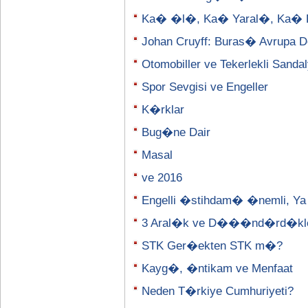
Ka� �l�, Ka� Yaral�, Ka� 
Johan Cruyff: Buras� Avrupa D
Otomobiller ve Tekerlekli Sanda
Spor Sevgisi ve Engeller
K�rklar
Bug�ne Dair
Masal
ve 2016
Engelli �stihdam� �nemli, Ya
3 Aral�k ve D���nd�rd�kle
STK Ger�ekten STK m�?
Kayg�, �ntikam ve Menfaat
Neden T�rkiye Cumhuriyeti?