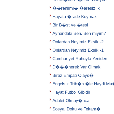
��renilmi� �aresizlik
Hayata �rade Koymak
Bir B�st ve �tesi
Aynandaki Ben, Ben miyim?
Onlardan Neyimiz Eksik -2
Onlardan Neyimiz Eksik -1
Cumhuriyet Ruhuyla Yeniden
D���nerek Var Olmak
Biraz Empati Olayd�
Engelsiz Trib�n �le Haydi M
Hayat Futbol Gibidir
Adalet Olmay�nca
Sosyal Doku ve Tekam�l