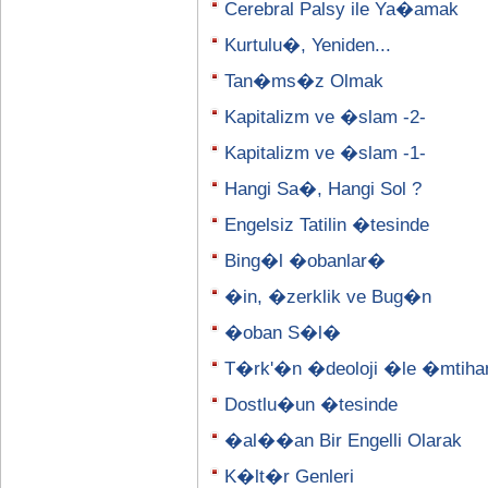
Cerebral Palsy ile Ya�amak
Kurtulu�, Yeniden...
Tan�ms�z Olmak
Kapitalizm ve �slam -2-
Kapitalizm ve �slam -1-
Hangi Sa�, Hangi Sol ?
Engelsiz Tatilin �tesinde
Bing�l �obanlar�
�in, �zerklik ve Bug�n
�oban S�l�
T�rk'�n �deoloji �le �mtih
Dostlu�un �tesinde
�al��an Bir Engelli Olarak
K�lt�r Genleri