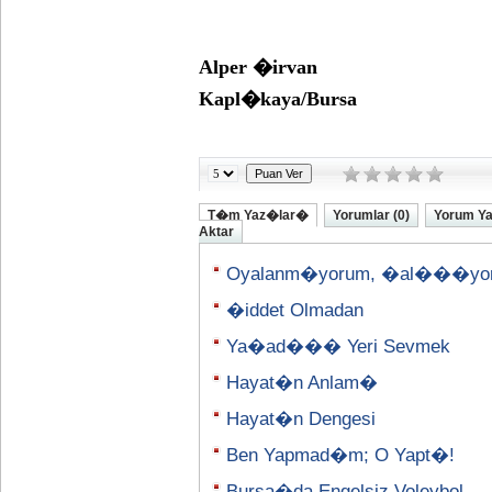
Alper �irvan
Kapl�kaya/Bursa
T�m Yaz�lar�
Yorumlar (0)
Yorum Y
Aktar
Oyalanm�yorum, �al���yo
�iddet Olmadan
Ya�ad��� Yeri Sevmek
Hayat�n Anlam�
Hayat�n Dengesi
Ben Yapmad�m; O Yapt�!
Bursa�da Engelsiz Voleybol