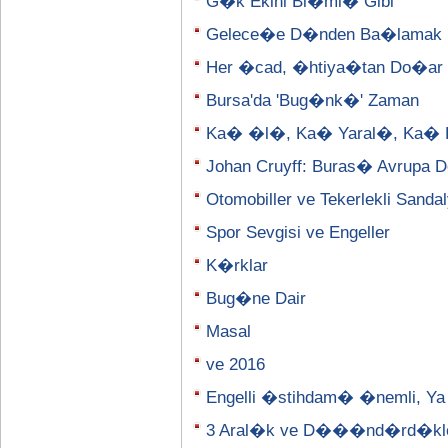
G�k Ekini Bi�mi� Gibi
Gelece�e D�nden Ba�lamak
Her �cad, �htiya�tan Do�ar
Bursa'da 'Bug�nk�' Zaman
Ka� �l�, Ka� Yaral�, Ka� 
Johan Cruyff: Buras� Avrupa D
Otomobiller ve Tekerlekli Sanda
Spor Sevgisi ve Engeller
K�rklar
Bug�ne Dair
Masal
ve 2016
Engelli �stihdam� �nemli, Ya
3 Aral�k ve D���nd�rd�kle