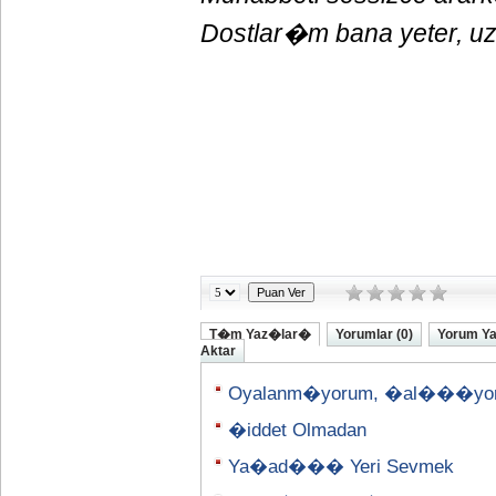
Dostlar�m bana yeter, uza
T�m Yaz�lar�
Yorumlar (0)
Yorum Y
Aktar
Oyalanm�yorum, �al���yo
�iddet Olmadan
Ya�ad��� Yeri Sevmek