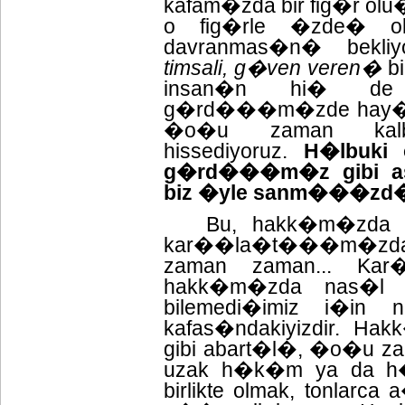
kafam�zda bir fig�r olu
o fig�rle �zde� o
davranmas�n� bekli
timsali, g�ven veren�
bi
insan�n hi� de
g�rd���m�zde hay�l
�o�u zaman kalb
hissediyoruz.
H�lbuki 
g�rd���m�z gibi as
biz �yle sanm���zd�
Bu, hakk�m�zda 
kar��la�t���m�zda d
zaman zaman... Kar
hakk�m�zda nas�l b
bilemedi�imiz i�in 
kafas�ndakiyizdir. H
gibi abart�l�, �o�u za
uzak h�k�m ya da h�k
birlikte olmak, tonlar