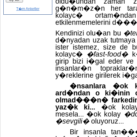
oldu�undan zaman z
g�n�m�z�n her tar
T�m Anketler
kolayc� ortam�nda
etkilenmemelerini d�
Kendinizi olu�an bu
�te
d�nyadan uzak tutmay
ister istemez, size de 
kolayc�
�fast-food�
k�
girip bizi i�gal eder v
insanlar�n topraklar
y�reklerine girilerek i�gal
�nsanlara �ok k
ard�ndan o ki�inin
olmad���n� farkedinc
yaz�k ki...
�ok kol
mesela... �ok kolay
�d
�sevgili�
oluyoruz...
Bir insanla tan��