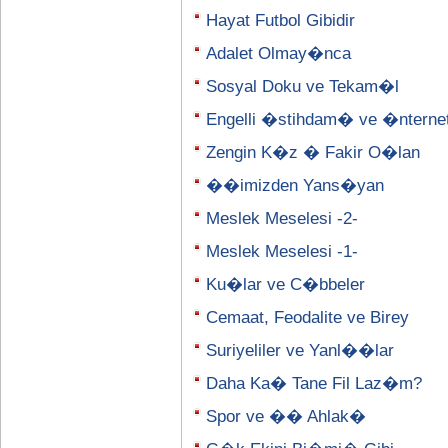
Hayat Futbol Gibidir
Adalet Olmay�nca
Sosyal Doku ve Tekam�l
Engelli �stihdam� ve �nterne
Zengin K�z � Fakir O�lan
��imizden Yans�yan
Meslek Meselesi -2-
Meslek Meselesi -1-
Ku�lar ve C�bbeler
Cemaat, Feodalite ve Birey
Suriyeliler ve Yanl��lar
Daha Ka� Tane Fil Laz�m?
Spor ve �� Ahlak�