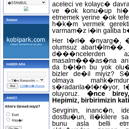
aceleci ve kolayc� d
ve �ok konu�up hi�
etmemek yerine �ok tef
Reklam
h�k�m vermek gerekti
varmam�z i�in galiba b
Her t�rl� �nyarg�, �
olumsuz abart�lm��, 
d���ncelerden az
masalm���as�na anla
HABER ARA
da b�t�n bu yok olu�
bizler de�il miyiz? 
olmaya mahk�mdu
s�radanla�t�r�yor, t�k
Geli�mi� Arama
oluyoruz.
�nce birey,
ANKET
Hepimiz, birbirimizin kat
Afrin'e Girmeli miyiz?
Sevginin, inanc�n, i
Evet
dostlu�un, ili�kilere
Hay�r
bunu asla belli et