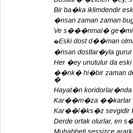
Bir ba�ka iklimdendir es
�nsan zaman zaman b
Ve s���nmal� ge�mi�in
Eski dost d��man olma
�
�nsan dostlar�yla gurur
Her �ey unutulur da eski 
��nk� hi�bir zaman dem
�
Hayat�n koridorlar�nda 
Kar��m�za ��karlar 
Kar��l�ks�z sevgidir 
Derde ortak olurlar, en
Muhabbeti sessizce arark