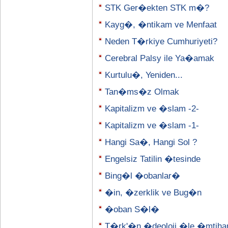
STK Ger�ekten STK m�?
Kayg�, �ntikam ve Menfaat
Neden T�rkiye Cumhuriyeti?
Cerebral Palsy ile Ya�amak
Kurtulu�, Yeniden...
Tan�ms�z Olmak
Kapitalizm ve �slam -2-
Kapitalizm ve �slam -1-
Hangi Sa�, Hangi Sol ?
Engelsiz Tatilin �tesinde
Bing�l �obanlar�
�in, �zerklik ve Bug�n
�oban S�l�
T�rk'�n �deoloji �le �mtih