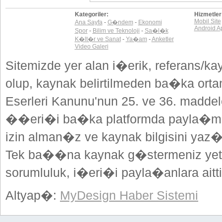
Kategoriler:
Hizmetler
Mobil Site
Ana Sayfa
-
G�ndem
-
Ekonomi
Android A
Spor
-
Bilim ve Teknoloji
-
Sa�l�k
K�lt�r ve Sanat
-
Ya�am
-
Anketler
Video Galeri
Sitemizde yer alan i�erik, referans/ka
olup, kaynak belirtilmeden ba�ka or
Eserleri Kanunu'nun 25. ve 36. madd
��eri�i ba�ka platformda payla�mak
izin alman�z ve kaynak bilgisini yaz
Tek ba��na kaynak g�stermeniz yeterl
sorumluluk, i�eri�i payla�anlara aitti
Altyap�:
MyDesign Haber Sistemi