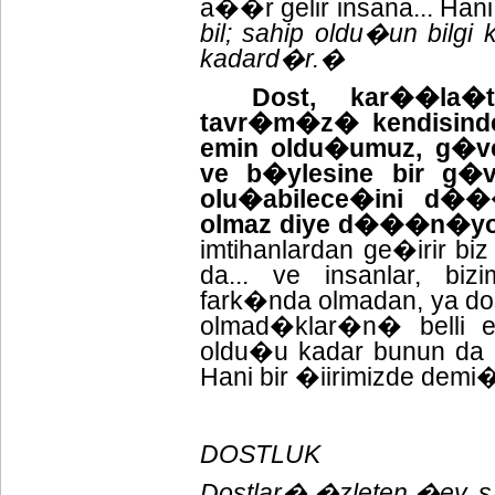
a��r gelir insana... Hani
bil; sahip oldu�un bilgi
kadard�r.�
Dost, kar��la
tavr�m�z� kendisinde
emin oldu�umuz, g�v
ve b�ylesine bir g�v
olu�abilece�ini d�
olmaz diye d���n�y
imtihanlardan ge�irir bi
da... ve insanlar, biz
fark�nda olmadan, ya dos
olmad�klar�n� belli ed
oldu�u kadar bunun da ila
Hani bir �iirimizde demi�
DOSTLUK
Dostlar� �zleten �ey,