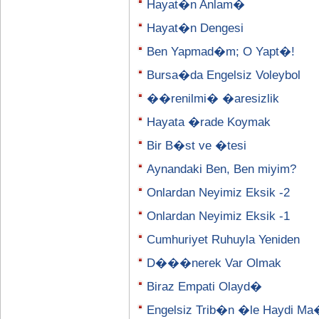
Hayat�n Anlam�
Hayat�n Dengesi
Ben Yapmad�m; O Yapt�!
Bursa�da Engelsiz Voleybol
��renilmi� �aresizlik
Hayata �rade Koymak
Bir B�st ve �tesi
Aynandaki Ben, Ben miyim?
Onlardan Neyimiz Eksik -2
Onlardan Neyimiz Eksik -1
Cumhuriyet Ruhuyla Yeniden
D���nerek Var Olmak
Biraz Empati Olayd�
Engelsiz Trib�n �le Haydi M