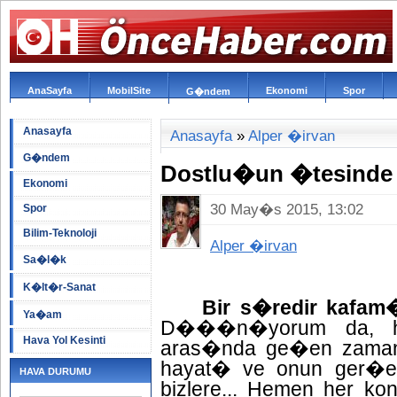
AnaSayfa
MobilSite
Ekonomi
Spor
G�ndem
Anasayfa
Anasayfa
»
Alper �irvan
G�ndem
Dostlu�un �tesinde
Ekonomi
30 May�s 2015, 13:02
Spor
Bilim-Teknoloji
Alper �irvan
Sa�l�k
K�lt�r-Sanat
Bir s�redir kafam�
Ya�am
D���n�yorum da, h
Hava Yol Kesinti
aras�nda ge�en zaman,
hayat� ve onun ger�ek
HAVA DURUMU
bizlere... Hemen her k