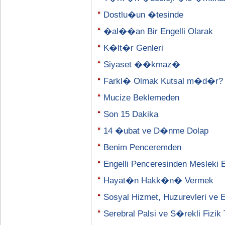
Dostlu�un �tesinde
�al��an Bir Engelli Olarak
K�lt�r Genleri
Siyaset ��kmaz�
Farkl� Olmak Kutsal m�d�r?
Mucize Beklemeden
Son 15 Dakika
14 �ubat ve D�nme Dolap
Benim Penceremden
Engelli Penceresinden Mesleki
Hayat�n Hakk�n� Vermek
Sosyal Hizmet, Huzurevleri ve En
Serebral Palsi ve S�rekli Fizik 