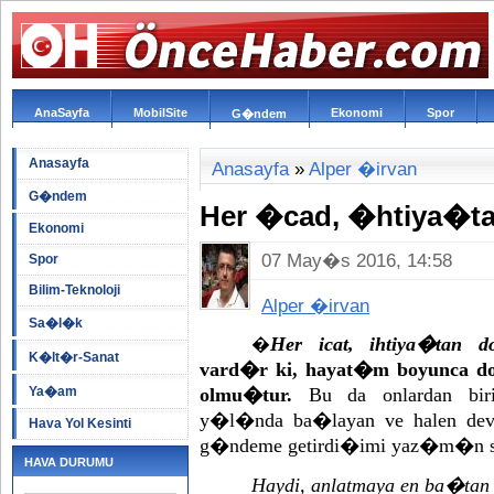
AnaSayfa
MobilSite
Ekonomi
Spor
G�ndem
Anasayfa
Anasayfa
»
Alper �irvan
G�ndem
Her �cad, �htiya�t
Ekonomi
07 May�s 2016, 14:58
Spor
Bilim-Teknoloji
Alper �irvan
Sa�l�k
Her icat, ihtiya�tan
�
K�lt�r-Sanat
vard�r ki, hayat�m boyunca d
Ya�am
olmu�tur.
Bu da onlardan bir
y�l�nda ba�layan ve halen dev
Hava Yol Kesinti
g�ndeme getirdi�imi yaz�m�n 
HAVA DURUMU
Haydi, anlatmaya en ba�ta