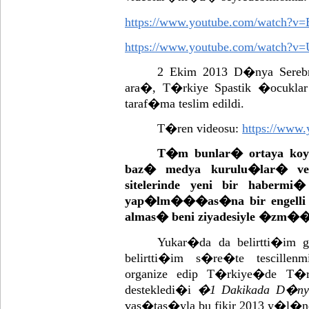
https://www.youtube.com/watch?v
https://www.youtube.com/watch?v
2 Ekim 2013 D�nya Sereb
ara�, T�rkiye Spastik �ocukla
taraf�ma teslim edildi.
T�ren videosu:
https://ww
T�m bunlar� ortaya koyd
baz� medya kurulu�lar� ve 
sitelerinde yeni bir haber
yap�lm���as�na bir engelli a
almas� beni ziyadesiyle �zm�
Yukar�da da belirtti�im g
belirtti�im s�re�te tescille
organize edip T�rkiye�de T�
destekledi�i
�1 Dakikada D�n
vas�tas�yla bu fikir 2013 y�l�n