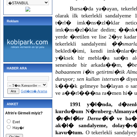
Bursa�da ya�ayan, tekerlekl
olarak ilk tekerlekli sandalyem
Reklam
t�rl� imk�ns�zl�klar netice
imk�ns�zl�klar dedim; ��nk� 
yerde �retilen ve lise 2�ye kad
tekerlekli sandalyemi
��smarl
bekledi�imi, kendi imk�nla
y�ksek bir mebla�a sat�n 
senesinde bir arkada��m,
�ben
HABER ARA
babaannem i�in getirtmi�tik Alma
duruyor; sen kullan istersen�
diye
k���k gelmeye ba�layan o sa
Geli�mi� Arama
ve a��rl���na ra�men hi� un
1991 y�l�nda, d�zenlen
ANKET
kurdu�um N�rnberg-Almanya�d
Afrin'e Girmeli miyiz?
�z�rl�ler Derne�i�
ve ba�k
Evet
ak�l� sandalyeme, dolay�s
Hay�r
kavu�tum.
O tekerlekli sandalye