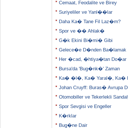
Cemaat, Feodalite ve Birey
Suriyeliler ve Yanl��lar
Daha Ka� Tane Fil Laz�m?
Spor ve �� Ahlak�
G�k Ekini Bi�mi� Gibi
Gelece�e D�nden Ba�lamak
Her �cad, �htiya�tan Do�ar
Bursa'da 'Bug�nk�' Zaman
Ka� �l�, Ka� Yaral�, Ka� 
Johan Cruyff: Buras� Avrupa D
Otomobiller ve Tekerlekli Sanda
Spor Sevgisi ve Engeller
K�rklar
Bug�ne Dair