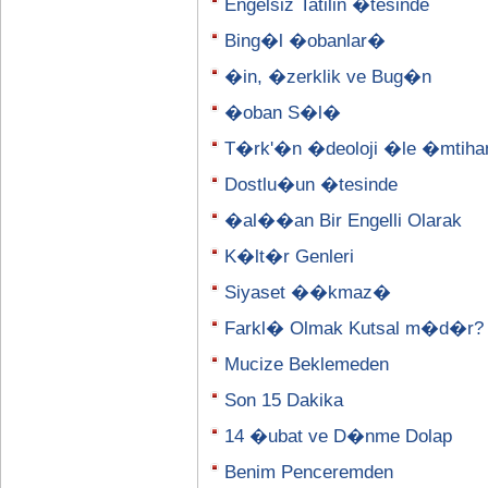
Engelsiz Tatilin �tesinde
Bing�l �obanlar�
�in, �zerklik ve Bug�n
�oban S�l�
T�rk'�n �deoloji �le �mtih
Dostlu�un �tesinde
�al��an Bir Engelli Olarak
K�lt�r Genleri
Siyaset ��kmaz�
Farkl� Olmak Kutsal m�d�r?
Mucize Beklemeden
Son 15 Dakika
14 �ubat ve D�nme Dolap
Benim Penceremden