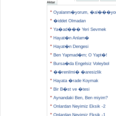
Aktar
Oyalanm�yorum, �al���yo
�iddet Olmadan
Ya�ad��� Yeri Sevmek
Hayat�n Anlam�
Hayat�n Dengesi
Ben Yapmad�m; O Yapt�!
Bursa�da Engelsiz Voleybol
��renilmi� �aresizlik
Hayata �rade Koymak
Bir B�st ve �tesi
Aynandaki Ben, Ben miyim?
Onlardan Neyimiz Eksik -2
Onlardan Neyimiz Eksik -1