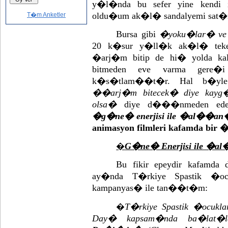
y�l�nda bu sefer yine kendi 
oldu�um ak�l� sandalyemi sat�
T�m Anketler
Bursa gibi
�yoku�lar� ve
20 k�sur y�ll�k ak�l� tekerl
�arj�m bitip de hi� yolda kal
bitmeden eve varma gere�
k�s�tlam��t�r. Hal b�yl
��arj�m bitecek� diye kayg
olsa�
diye d���nmeden ede
�g�ne� enerjisi ile �al��an
animasyon filmleri kafamda bir �m
G�ne� Enerjisi ile �al
�
Bu fikir epeydir kafamd
ay�nda T�rkiye Spastik �
kampanyas� ile tan��t�m:
T�rkiye Spastik �ocukl
�
Day� kapsam�nda ba�lat�