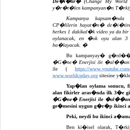
De�i�tir�
(Change My World 
y�r�t�len kampanyan�n T�rk
Kampanya kapsam�nda
CP�lilerin hayat�n� de�i�tirece
herkes 1 dakikal�k video ya da bir
oylanacak, en �ok oyu alan 3
ba�layacak. �
Bu kampanyay� g�rd
�G�ne� Enerjisi ile �al��an T
ile (
https://www.youtube.co
www.worldcpday.org
sitesine y�kl
Yap�lan oylama sonucu,
alan fikirler aras�nda ilk 3�e 
�G�ne� Enerjisi ile �al��an T
ge�mesini uygun g�r�p ikinci 
Peki, neydi bu ikinci a�am
Ben ki�isel olarak, T�rk