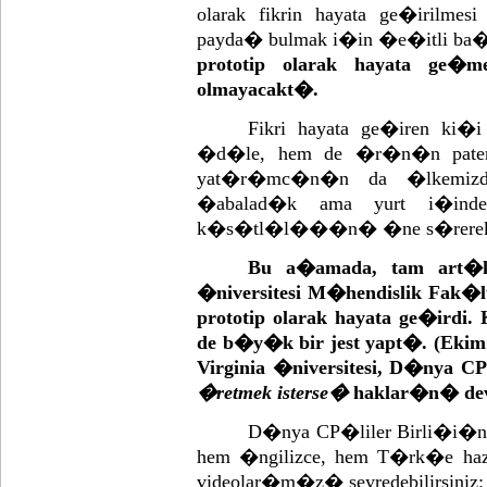
olarak fikrin hayata ge�irilmes
payda� bulmak i�in �e�itli ba�v
prototip olarak hayata ge�
olmayacakt�.
Fikri hayata ge�iren ki�i 
�d�le, hem de �r�n�n patent
yat�r�mc�n�n da �lkemizd
�abalad�k ama yurt i�ind
k�s�tl�l���n� �ne s�rerek kon
Bu a�amada, tam art�k
�niversitesi M�hendislik Fak�lt
prototip olarak hayata ge�irdi. 
de b�y�k bir jest yapt�. (Ekim
Virginia �niversitesi, D�nya C
�retmek isterse�
haklar�n� devr
D�nya CP�liler Birli�i�n
hem �ngilizce, hem T�rk�e haz
videolar�m�z� seyredebilirsiniz: