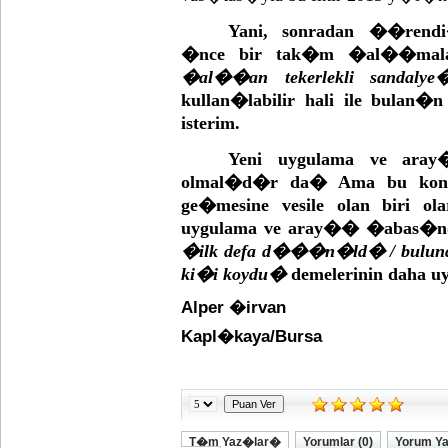
Yani, sonradan ��rend
�nce bir tak�m �al��mala
�al��an tekerlekli sandalye
kullan�labilir hali ile bulan
isterim.
Yeni uygulama ve aray�
olmal�d�r da� Ama bu konu
ge�mesine vesile olan biri ol
uygulama ve aray�� �abas�nd
�ilk defa d���n�ld� / bulu
ki�i koydu�
demelerinin daha
Alper �irvan
Kapl�kaya/Bursa
T�m Yaz�lar�
Yorumlar (0)
Yorum Y