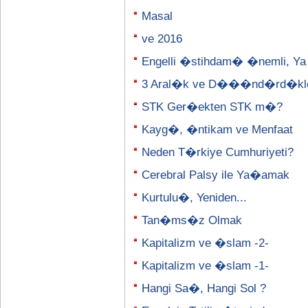
Masal
ve 2016
Engelli �stihdam� �nemli, Ya
3 Aral�k ve D���nd�rd�kle
STK Ger�ekten STK m�?
Kayg�, �ntikam ve Menfaat
Neden T�rkiye Cumhuriyeti?
Cerebral Palsy ile Ya�amak
Kurtulu�, Yeniden...
Tan�ms�z Olmak
Kapitalizm ve �slam -2-
Kapitalizm ve �slam -1-
Hangi Sa�, Hangi Sol ?