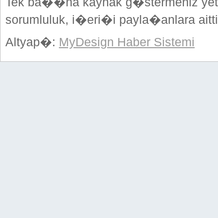
Tek ba��na kaynak g�stermeniz yeterl
sorumluluk, i�eri�i payla�anlara aitti
Altyap�:
MyDesign Haber Sistemi