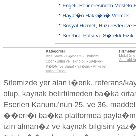
Engelli Penceresinden Mesleki
Hayat�n Hakk�n� Vermek
Sosyal Hizmet, Huzurevleri ve En
Serebral Palsi ve S�rekli Fizik 
Kategoriler:
Hizmetler
Mobil Site
Ana Sayfa
-
G�ndem
-
Ekonomi
Android A
Spor
-
Bilim ve Teknoloji
-
Sa�l�k
K�lt�r ve Sanat
-
Ya�am
-
Anketler
Video Galeri
Sitemizde yer alan i�erik, referans/ka
olup, kaynak belirtilmeden ba�ka or
Eserleri Kanunu'nun 25. ve 36. madd
��eri�i ba�ka platformda payla�mak
izin alman�z ve kaynak bilgisini yaz