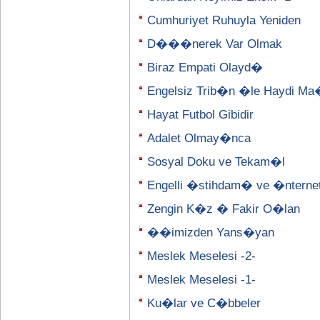
Cumhuriyet Ruhuyla Yeniden
D���nerek Var Olmak
Biraz Empati Olayd�
Engelsiz Trib�n �le Haydi M
Hayat Futbol Gibidir
Adalet Olmay�nca
Sosyal Doku ve Tekam�l
Engelli �stihdam� ve �nterne
Zengin K�z � Fakir O�lan
��imizden Yans�yan
Meslek Meselesi -2-
Meslek Meselesi -1-
Ku�lar ve C�bbeler