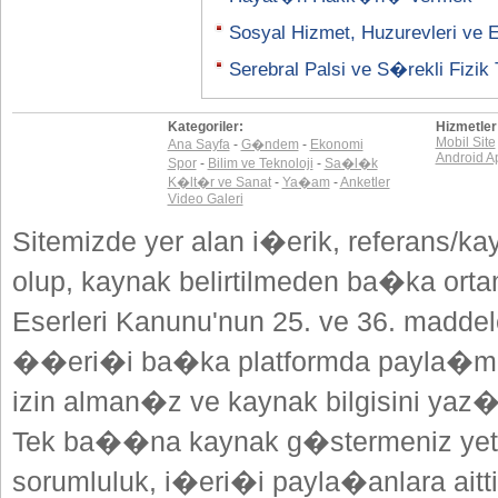
Sosyal Hizmet, Huzurevleri ve En
Serebral Palsi ve S�rekli Fizik 
Kategoriler:
Hizmetler
Mobil Site
Ana Sayfa
-
G�ndem
-
Ekonomi
Android A
Spor
-
Bilim ve Teknoloji
-
Sa�l�k
K�lt�r ve Sanat
-
Ya�am
-
Anketler
Video Galeri
Sitemizde yer alan i�erik, referans/ka
olup, kaynak belirtilmeden ba�ka or
Eserleri Kanunu'nun 25. ve 36. madd
��eri�i ba�ka platformda payla�mak
izin alman�z ve kaynak bilgisini yaz
Tek ba��na kaynak g�stermeniz yeterl
sorumluluk, i�eri�i payla�anlara aitti