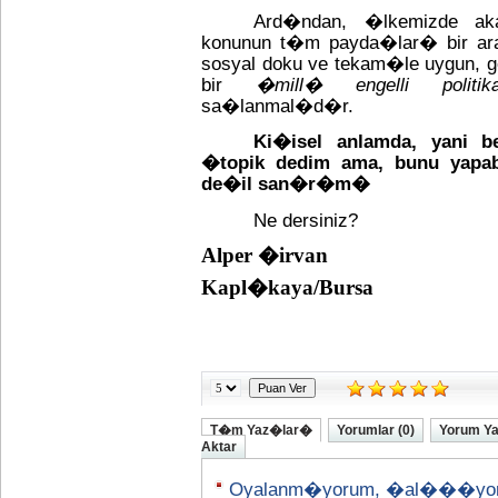
Ard�ndan, �lkemizde a
konunun t�m payda�lar� bir aray
sosyal doku ve tekam�le uygun, ge
bir
�mill� engelli politi
sa�lanmal�d�r.
Ki�isel anlamda, yani 
�topik dedim ama, bunu yapabi
de�il san�r�m�
Ne dersiniz?
Alper �irvan
Kapl�kaya/Bursa
T�m Yaz�lar�
Yorumlar (0)
Yorum Y
Aktar
Oyalanm�yorum, �al���yo