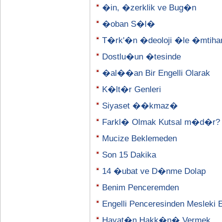
�in, �zerklik ve Bug�n
�oban S�l�
T�rk'�n �deoloji �le �mtih
Dostlu�un �tesinde
�al��an Bir Engelli Olarak
K�lt�r Genleri
Siyaset ��kmaz�
Farkl� Olmak Kutsal m�d�r?
Mucize Beklemeden
Son 15 Dakika
14 �ubat ve D�nme Dolap
Benim Penceremden
Engelli Penceresinden Mesleki
Hayat�n Hakk�n� Vermek