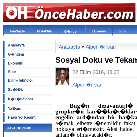
AnaSayfa
MobilSite
Ekonomi
Spor
G�ndem
Anasayfa
Anasayfa
»
Alper �irvan
G�ndem
Sosyal Doku ve Teka
Ekonomi
22 Ekim 2016, 18:32
Spor
Bilim-Teknoloji
Alper �irvan
Sa�l�k
K�lt�r-Sanat
Bug�n dezavantajl
Ya�am
gruplar�n kar��la�t�klar
engelin ard�ndan bir ba�k
Hava Yol Kesinti
a�mak elbette �nemlidir fakat
noktaya eri�mektir. Aksi hald
HAVA DURUMU
anlam� olmayacakt�r.