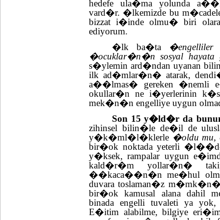
hedefe ula�ma yolunda a�
vard�r. �lkemizde bu m�cadele
bizzat i�inde olmu� biri olar
ediyorum.
�lk ba�ta
�engelliler
�ocuklar�n�n sosyal hayata 
s�ylemin ard�ndan uyanan bilin
ilk ad�mlar�n� atarak, dendi
a��lmas� gereken �nemli 
okullar�n ne i�yerlerinin 
mek�n�n engelliye uygun o
Son 15 y�ld�r da bunun
zihinsel bilin�le de�il de ul
y�k�ml�l�klerle
�oldu mu,
bir�ok noktada yeterli �l��
y�ksek, rampalar uygun e�imde
kald�r�m yollar�n� tak
��kaca��n�n me�hul olma
duvara toslaman�z m�mk�n� 
bir�ok kamusal alana dahil m
binada engelli tuvaleti ya y
E�itim alabilme, bilgiye eri�i