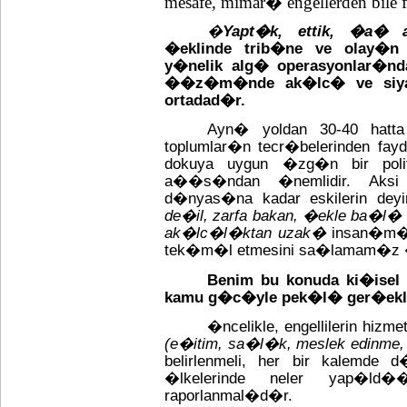
mesafe, mimar� engellerden bile 
�
Yapt�k, ettik, �a� a
�eklinde trib�ne ve olay�n
y�nelik alg� operasyonlar�nda
��z�m�nde ak�lc� ve siyas
ortadad�r.
Ayn� yoldan 30-40 hat
toplumlar�n tecr�belerinden fay
dokuya uygun �zg�n bir politik
a��s�ndan �nemlidir. Aksi
d�nyas�na kadar eskilerin dey
de�il, zarfa bakan, �ekle ba�l�
ak�lc�l�ktan uzak�
insan�m�
tek�m�l etmesini sa�lamam�z �
Benim bu konuda ki�isel
kamu g�c�yle pek�l� ger�ekle�t
�ncelikle, engellilerin hiz
(e�itim, sa�l�k, meslek edinme
belirlenmeli, her bir kalemde
�lkelerinde neler yap�ld��
raporlanmal�d�r.