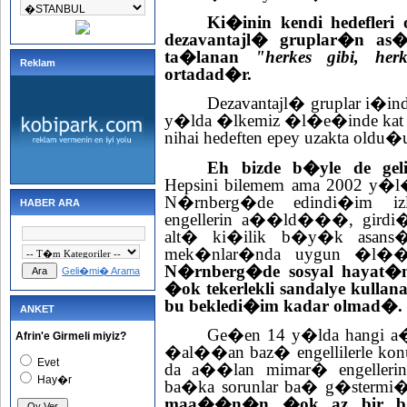
Ki�inin kendi hedefleri 
dezavantajl� gruplar�n as�
ta�lanan
"herkes gibi, her
Reklam
ortadad�r.
Dezavantajl� gruplar i�ind
y�lda �lkemiz �l�e�inde kat edi
nihai hedeften epey uzakta oldu
Eh bizde b�yle de ge
Hepsini bilemem ama 2002 y�l
N�rnberg�de edindi�im izle
HABER ARA
engellerin a��ld���, girdi�i
alt� ki�ilik b�y�k asans�
mek�nlar�nda uygun �l��lerd
N�rnberg�de sosyal hayat�
Geli�mi� Arama
�ok tekerlekli sandalye kulla
bu bekledi�im kadar olmad�.
ANKET
Ge�en 14 y�lda hangi a�
Afrin'e Girmeli miyiz?
�al��an baz� engellilerle k
Evet
da a��lan mimar� engellerin
Hay�r
ba�ka sorunlar ba� g�stermi
maa��n�n �ok az bir b�