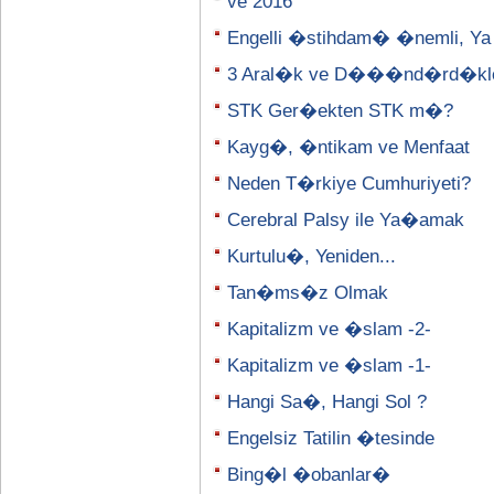
ve 2016
Engelli �stihdam� �nemli, Ya
3 Aral�k ve D���nd�rd�kle
STK Ger�ekten STK m�?
Kayg�, �ntikam ve Menfaat
Neden T�rkiye Cumhuriyeti?
Cerebral Palsy ile Ya�amak
Kurtulu�, Yeniden...
Tan�ms�z Olmak
Kapitalizm ve �slam -2-
Kapitalizm ve �slam -1-
Hangi Sa�, Hangi Sol ?
Engelsiz Tatilin �tesinde
Bing�l �obanlar�