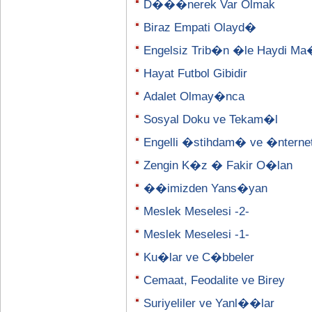
D���nerek Var Olmak
Biraz Empati Olayd�
Engelsiz Trib�n �le Haydi M
Hayat Futbol Gibidir
Adalet Olmay�nca
Sosyal Doku ve Tekam�l
Engelli �stihdam� ve �nterne
Zengin K�z � Fakir O�lan
��imizden Yans�yan
Meslek Meselesi -2-
Meslek Meselesi -1-
Ku�lar ve C�bbeler
Cemaat, Feodalite ve Birey
Suriyeliler ve Yanl��lar