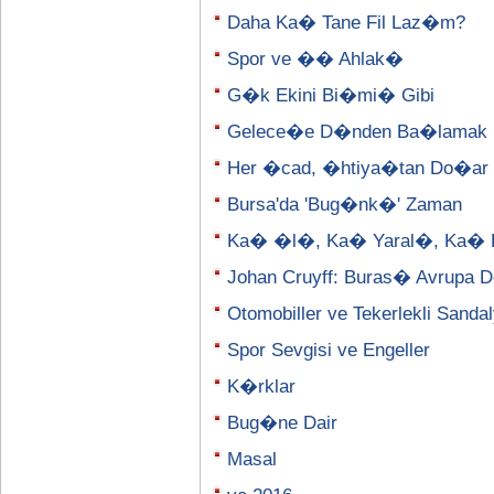
Daha Ka� Tane Fil Laz�m?
Spor ve �� Ahlak�
G�k Ekini Bi�mi� Gibi
Gelece�e D�nden Ba�lamak
Her �cad, �htiya�tan Do�ar
Bursa'da 'Bug�nk�' Zaman
Ka� �l�, Ka� Yaral�, Ka� 
Johan Cruyff: Buras� Avrupa D
Otomobiller ve Tekerlekli Sanda
Spor Sevgisi ve Engeller
K�rklar
Bug�ne Dair
Masal