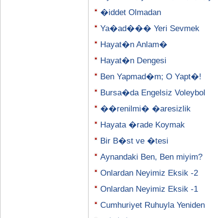
�iddet Olmadan
Ya�ad��� Yeri Sevmek
Hayat�n Anlam�
Hayat�n Dengesi
Ben Yapmad�m; O Yapt�!
Bursa�da Engelsiz Voleybol
��renilmi� �aresizlik
Hayata �rade Koymak
Bir B�st ve �tesi
Aynandaki Ben, Ben miyim?
Onlardan Neyimiz Eksik -2
Onlardan Neyimiz Eksik -1
Cumhuriyet Ruhuyla Yeniden