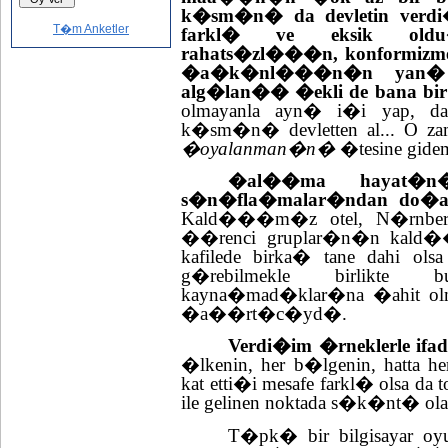
k�sm�n� da devletin verdi�
T�m Anketler
farkl� ve eksik oldu�u
rahats�zl���n, konformi
�a�k�nl���n�n yan
alg�lan�� �ekli de bana bir
olmayanla ayn� i�i yap, d
k�sm�n� devletten al... O za
�oyalanman�n�
�tesine gidemi
�al��ma hayat�n�
s�n�fla�malar�ndan do�an
Kald���m�z otel, N�rnber
��renci gruplar�n�n kald��
kafilede birka� tane dahi olsa
g�rebilmekle birlikte b
kayna�mad�klar�na �ahit o
�a��rt�c�yd�.
Verdi�im �rneklerle ifa
�lkenin, her b�lgenin, hatta 
kat etti�i mesafe farkl� olsa d
ile gelinen noktada s�k�nt� olab
T�pk� bir bilgisayar oy