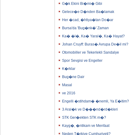
G�k Ekini Bi�mi� Gibi
Gelece�e D�nden Ba�lamak
Her �cad, �htiya�tan Do�ar
Bursa'da 'Bug�nk�' Zaman
Ka� �l�, Ka� Yaral�, Ka� Hayat?
Johan Cruyff: Buras� Avrupa De�il mi?
Otomobiller ve Tekerlekli Sandalye
Spor Sevgisi ve Engeller
K�rklar
Bug�ne Dair
Masal
ve 2016
Engelli �stihdam� �nemli, Ya E�itim?
3 Aral�k ve D���nd�rd�kleri
STK Ger�ekten STK m�?
Kayg�, �ntikam ve Menfaat
Neden T�rkiye Cumhuriyeti?