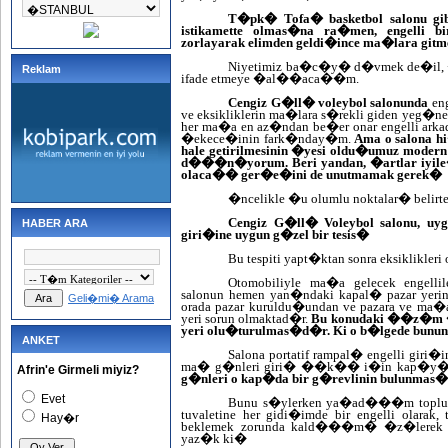
T�pk� Tofa� basketbol salonu gib
istikamette olmas�na ra�men, engelli 
zorlayarak elimden geldi�ince ma�lara g
Niyetimiz ba�c�y� d�vmek de�il,
Reklam
ifade etmeye �al��aca��m.
Cengiz G�ll� voleybol salonunda
eng
ve eksikliklerin ma�lara s�rekli giden yeg
her ma�a en az�ndan be�er onar engelli ark
�ekece�inin fark�nday�m.
Ama o salona hi
hale getirilmesinin �yesi oldu�umuz mode
d���n�yorum. Beri yandan, �artlar iyil
olaca�� ger�e�ini de unutmamak gerek�
�ncelikle �u olumlu noktalar� belirte
Cengiz G�ll� Voleybol salonu, uygun
HABER ARA
giri�ine uygun g�zel bir tesis�
Bu tespiti yapt�ktan sonra eksiklikler
Otomobiliyle ma�a gelecek engell
salonun hemen yan�ndaki kapal� pazar yerine 
Geli�mi� Arama
orada pazar kuruldu�undan ve pazara ve ma�
yeri sorun olmaktad�r.
Bu konudaki ��z�m �ne
yeri olu�turulmas�d�r. Ki o b�lgede bunun i
ANKET
Salona portatif rampal� engelli giri�i
ma� g�nleri giri� ��k�� i�in kap�y� a�
Afrin'e Girmeli miyiz?
g�nleri o kap�da bir g�revlinin bulunmas� 
Evet
Bunu s�ylerken ya�ad���m toplum 
tuvaletine her gidi�imde bir engelli olara
Hay�r
beklemek zorunda kald���m� �z�lerek if
yaz�k ki�