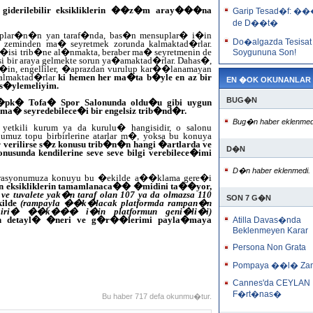
, giderilebilir eksikliklerin ��z�m aray���na
Garip Tesad�f: �
de D��t�
suplar�n�n yan taraf�nda, bas�n mensuplar� i�in
Do�algazda Tesisat
zeminden ma� seyretmek zorunda kalmaktad�rlar.
akat�isi trib�ne al�nmakta, beraber ma� seyretmenin de
Soygununa Son!
si bir araya gelmekte sorun ya�amaktad�rlar. Dahas�,
in, engelliler, �aprazdan vurulup kar��lanamayan
kalmaktad�rlar
ki hemen her ma�ta b�yle en az bir
EN �OK OKUNANLAR
�ylemeliyim.
BUG�N
pk� Tofa� Spor Salonunda oldu�u gibi uygun
te ma� seyredebilece�i bir engelsiz trib�nd�r.
Bug�n haber eklenmed
etkili kurum ya da kurulu� hangisidir, o salonu
umuz topu birbirlerine atarlar m�, yoksa bu konuya
 verilirse s�z konusu trib�n�n hangi �artlarda ve
D�N
nusunda kendilerine seve seve bilgi verebilece�imi
D�n haber eklenmedi.
derasyonumuza konuyu bu �ekilde a��klama gere�i
an eksikliklerin tamamlanaca�� �midini ta��yor,
e ve tuvalete yak�n taraf olan 107 ya da olmazsa 110
SON 7 G�N
ilde
(rampayla ��k�lacak platformda rampan�n
ca giri� ��k��� i�in platformun geni�li�i)
ken detayl� �neri ve g�r��lerimi payla�maya
Atilla Davas�nda
Beklenmeyen Karar
Persona Non Grata
Pompaya ��l� Za
Cannes'da CEYLAN
F�rt�nas�
Bu haber 717 defa okunmu�tur.