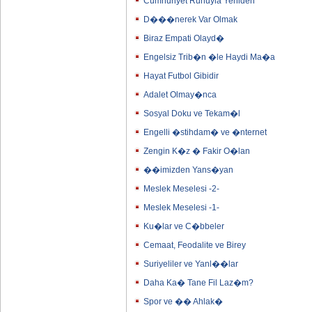
Cumhuriyet Ruhuyla Yeniden
D���nerek Var Olmak
Biraz Empati Olayd�
Engelsiz Trib�n �le Haydi Ma�a
Hayat Futbol Gibidir
Adalet Olmay�nca
Sosyal Doku ve Tekam�l
Engelli �stihdam� ve �nternet
Zengin K�z � Fakir O�lan
��imizden Yans�yan
Meslek Meselesi -2-
Meslek Meselesi -1-
Ku�lar ve C�bbeler
Cemaat, Feodalite ve Birey
Suriyeliler ve Yanl��lar
Daha Ka� Tane Fil Laz�m?
Spor ve �� Ahlak�