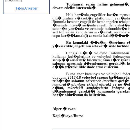
Toplumsal sorun haline gelmemi�
devam edelim isterseniz�
T�m Anketler
Hali haz�rda engelliler bas�n men
olu�turulan y�ksek�e platformun yan�nda 
Bununla beraber, engelli ile beraber gelen ref
�tesinde ihtiya� an�nda engelli ile refakat�i
sahan�n yan�nda ve zeminde bulunuldu�u i�
sert toplardan kendilerini sak�nmak zorunda 
topu kar��lamak(!) zorunda kald���m� s
Bu konudaki ��z�m �nerimse t�
y�kseklikte, engellinin refakat�isiyle birlik
Cengiz G�ll� voleybol salonundan y
kullanan kul�plerimiz ve voleybol federasyon
sahip ��karlar m� bilemem;
ama e�er karar
salonun neresinde d�zenlenmesi gerekti�i ko
a��k y�reklilikle ifade etmek isterim.
Bursa spor kamuoyu ve voleybol fe
duydum.
2017-18 voleybol sezonu ba�lamad
trib�n�n salonun neresinde
(tercihen giri�
numaral� alanlara eklenti olarak)
ve ne �ek
e�imi, tekerlekli sandalyelerin kolay
d�zenlenmesi gerekti�i konusunda gere
haz�r oldu�umu da belirtirim.
Alper �irvan
Kapl�kaya/Bursa