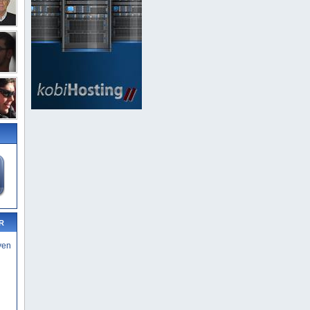
R
yen