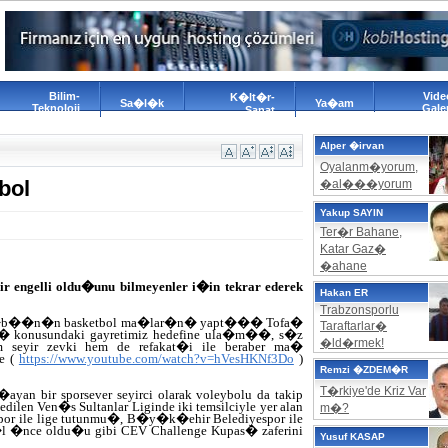
Bilim-
Vide
K�lt�r-
Sa�l�k
Ya�am
Teknoloji
Galer
Sanat
Alper �irvan
Oyalanm�yorum,
bol
�al���yorum
Yakup SAYIN
Ter�r Bahane,
Katar Gaz�
�ahane
ir engelli oldu�unu bilmeyenler i�in tekrar ederek
Hakan ER
Trabzonsporlu
ul�b��n�n basketbol ma�lar�n� yapt��� Tofa�
Taraftarlar�
 konusundaki gayretimiz hedefine ula�m��, s�z
�ld�rmek!
 seyir zevki hem de refakat�i ile beraber ma�
e (
https://www.youtube.com/watch?v=hVesHKNf3Do
)
Remzi �ZDEM�R
T�rkiye'de Kriz Var
ayan bir sporsever seyirci olarak voleybolu da takip
dilen Ven�s Sultanlar Liginde iki temsilciyle yer alan
m�?
por ile lige tutunmu�, B�y�k�ehir Belediyespor ile
y�l �nce oldu�u gibi CEV Challenge Kupas� zaferini
Yusuf KASAP