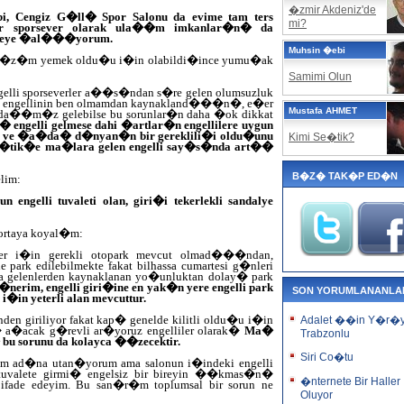
�zmir Akdeniz'de
i, Cengiz G�ll� Spor Salonu da evime tam ters
mi?
bir sporsever olarak ula��m imkanlar�n� da
itmeye �al���yorum.
Muhsin �ebi
 �z�m yemek oldu�u i�in olabildi�ince yumu�ak
Samimi Olun
elli sporseverler a��s�ndan s�re gelen olumsuzluk
�ne engellinin ben olmamdan kaynakland���n�, e�er
Mustafa AHMET
ada��m�z gelebilse bu sorunlar�n daha �ok dikkat
� engelli gelmese dahi �artlar�n engellilere uygun
rn ve �a�da� d�nyan�n bir gereklili�i oldu�unu
Kimi Se�tik?
e�tik�e ma�lara gelen engelli say�s�nda art��
B�Z� TAK�P ED�N
lim:
 engelli tuvaleti olan, giri�i tekerlekli sandalye
i ortaya koyal�m:
iler i�in gerekli otopark mevcut olmad���ndan,
park edilebilmekte fakat bilhassa cumartesi g�nleri
a gelenlerden kaynaklanan yo�unluktan dolay� park
rim, engelli giri�ine en yak�n yere engelli park
SON YORUMLANANLA
�in yeterli alan mevcuttur.
nden giriliyor fakat kap� genelde kilitli oldu�u i�in
Adalet ��in Y�r�
acak g�revli ar�yoruz engelliler olarak�
Ma�
Trabzonlu
bu sorunu da kolayca ��zecektir.
Siri Co�tu
ad�na utan�yorum ama salonun i�indeki engelli
k, tuvalete girmi� engelsiz bir bireyin ��kmas�n�
�nternete Bir Haller
ade edeyim. Bu san�r�m toplumsal bir sorun ne
Oluyor