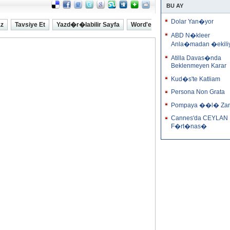
BU AY
Dolar Yan�yor
az
Tavsiye Et
Yazd�r�labilir Sayfa
Word'e
ABD N�kleer
Anla�madan �ekili
Atilla Davas�nda
Beklenmeyen Karar
Kud�s'te Katliam
Persona Non Grata
Pompaya ��l� Za
Cannes'da CEYLAN
F�rt�nas�