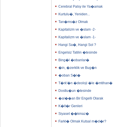
Cerebral Palsy ile Ya�amak
Kurtulu�, Yeniden...
Tan�ms�z Olmak
Kapitalizm ve �slam -2-
Kapitalizm ve �slam -1-
Hangi Sa�, Hangi Sol ?
Engelsiz Tatilin �tesinde
Bing�l �obanlar�
�in, �zerklik ve Bug�n
�oban S�l�
T�rk'�n �deoloji �le �mtihan�
Dostlu�un �tesinde
�al��an Bir Engelli Olarak
K�lt�r Genleri
Siyaset ��kmaz�
Farkl� Olmak Kutsal m�d�r?