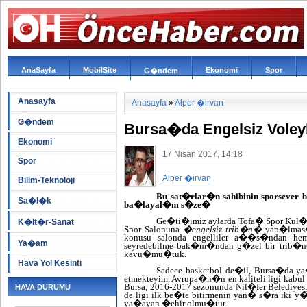
AnaSayfa
MobilSite
Ekonomi
Spor
G�ndem
Anasayfa
Anasayfa
»
Alper �irvan
G�ndem
Bursa�da Engelsiz Voley
Ekonomi
17 Nisan 2017, 14:18
Spor
Alper �irvan
Bilim-Teknoloji
Bu sat�rlar�n sahibinin sporsever b
Sa�l�k
ba�layal�m s�ze�
Ge�ti�imiz aylarda Tofa� Spor K
K�lt�r-Sanat
Spor Salonuna
�engelsiz trib�n�
yap�lmas�
konusu salonda engelliler a��s�ndan hem
Ya�am
seyredebilme bak�m�ndan g�zel bir trib�n
kavu�mu�tuk.
Hava Yol Kesinti
Sadece basketbol de�il, Bursa�da ya�
etmekteyim. Avrupa�n�n en kaliteli ligi kabul e
Bursa, 2016-2017 sezonunda Nil�fer Belediyes
HAVA DURUMU
de ligi ilk be�te bitirmenin yan� s�ra iki 
ya�ayan �ehir olmu�tur.