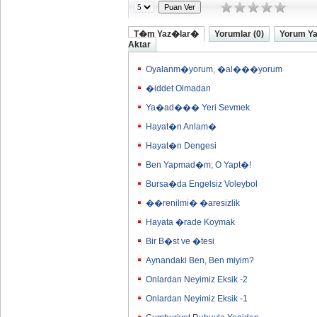
T�m Yaz�lar�
Yorumlar (0)
Yorum Y
Aktar
Oyalanm�yorum, �al���yorum
�iddet Olmadan
Ya�ad��� Yeri Sevmek
Hayat�n Anlam�
Hayat�n Dengesi
Ben Yapmad�m; O Yapt�!
Bursa�da Engelsiz Voleybol
��renilmi� �aresizlik
Hayata �rade Koymak
Bir B�st ve �tesi
Aynandaki Ben, Ben miyim?
Onlardan Neyimiz Eksik -2
Onlardan Neyimiz Eksik -1