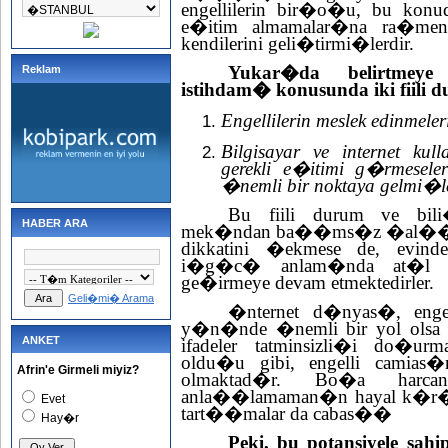
engellilerin bir�o�u, bu kon
e�itim almamalar�na ra�men
kendilerini geli�tirmi�lerdir.
Yukar�da belirtmey
Reklam
istihdam� konusunda iki fiili
Engellilerin meslek edinmel
Bilgisayar ve internet k
gerekli e�itimi g�rmese
�nemli bir noktaya gelmi�le
Bu fiili durum ve bi
HABER ARA
mek�ndan ba��ms�z �al��ma
dikkatini �ekmese de, evinde
i�g�c� anlam�nda at�l ol
ge�irmeye devam etmektedirler.
Geli�mi� Arama
�nternet d�nyas�, engelli
y�n�nde �nemli bir yol ol
ANKET
ifadeler tatminsizli�i do�urm
oldu�u gibi, engelli camias�
Afrin'e Girmeli miyiz?
olmaktad�r. Bo�a harcan
anla��lamaman�n hayal k�r
Evet
tart��malar da cabas��
Hay�r
Peki, bu potansiyele sahi