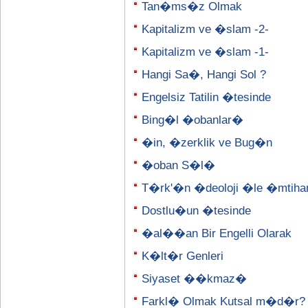
Tan�ms�z Olmak
Kapitalizm ve �slam -2-
Kapitalizm ve �slam -1-
Hangi Sa�, Hangi Sol ?
Engelsiz Tatilin �tesinde
Bing�l �obanlar�
�in, �zerklik ve Bug�n
�oban S�l�
T�rk'�n �deoloji �le �mtih
Dostlu�un �tesinde
�al��an Bir Engelli Olarak
K�lt�r Genleri
Siyaset ��kmaz�
Farkl� Olmak Kutsal m�d�r?