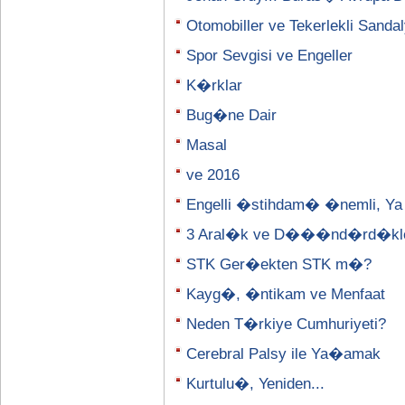
Otomobiller ve Tekerlekli Sanda
Spor Sevgisi ve Engeller
K�rklar
Bug�ne Dair
Masal
ve 2016
Engelli �stihdam� �nemli, Ya
3 Aral�k ve D���nd�rd�kle
STK Ger�ekten STK m�?
Kayg�, �ntikam ve Menfaat
Neden T�rkiye Cumhuriyeti?
Cerebral Palsy ile Ya�amak
Kurtulu�, Yeniden...