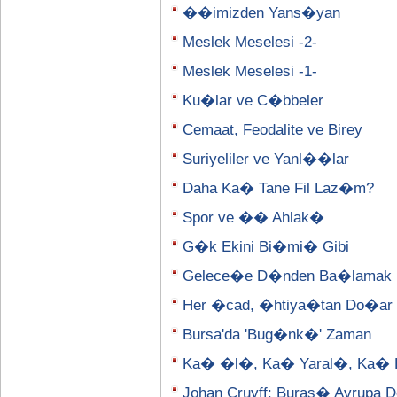
��imizden Yans�yan
Meslek Meselesi -2-
Meslek Meselesi -1-
Ku�lar ve C�bbeler
Cemaat, Feodalite ve Birey
Suriyeliler ve Yanl��lar
Daha Ka� Tane Fil Laz�m?
Spor ve �� Ahlak�
G�k Ekini Bi�mi� Gibi
Gelece�e D�nden Ba�lamak
Her �cad, �htiya�tan Do�ar
Bursa'da 'Bug�nk�' Zaman
Ka� �l�, Ka� Yaral�, Ka� 
Johan Cruyff: Buras� Avrupa D