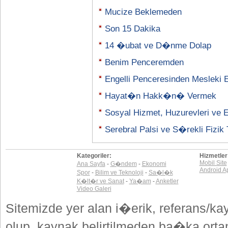
Mucize Beklemeden
Son 15 Dakika
14 �ubat ve D�nme Dolap
Benim Penceremden
Engelli Penceresinden Mesleki
Hayat�n Hakk�n� Vermek
Sosyal Hizmet, Huzurevleri ve En
Serebral Palsi ve S�rekli Fizik 
Kategoriler:
Hizmetler
Mobil Site
Ana Sayfa
-
G�ndem
-
Ekonomi
Android A
Spor
-
Bilim ve Teknoloji
-
Sa�l�k
K�lt�r ve Sanat
-
Ya�am
-
Anketler
Video Galeri
Sitemizde yer alan i�erik, referans/ka
olup, kaynak belirtilmeden ba�ka or