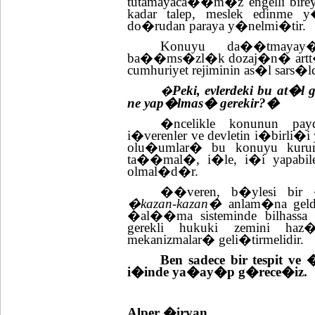
tutamayaca��m�z engelli bir
kadar talep, meslek edinme 
do�rudan paraya y�nelmi�tir.
Konuyu da��tmayay
ba��ms�zl�k dozaj�n� artt�rma
cumhuriyet rejiminin as�l sar
Peki, evlerdeki bu at�
�
ne yap�lmas� gerekir?�
�ncelikle konunun pay
i�verenler ve devletin i�birli�i
olu�umlar� bu konuyu kuru
ta��mal�, i�le, i�i yapabile
olmal�d�r.
��veren, b�ylesi bir 
�kazan-kazan�
anlam�na geldi
�al��ma sisteminde bilhassa 
gerekli hukuki zemini haz
mekanizmalar� geli�tirmelidir.
Ben sadece bir tespit ve
i�inde ya�ay�p g�rece�iz.
Alper �irvan