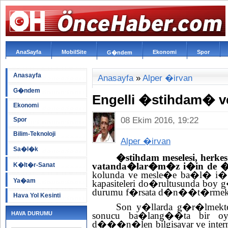
AnaSayfa
MobilSite
Ekonomi
Spor
G�ndem
Anasayfa
Anasayfa
»
Alper �irvan
G�ndem
Engelli �stihdam� v
Ekonomi
08 Ekim 2016, 19:22
Spor
Bilim-Teknoloji
Alper �irvan
Sa�l�k
�stihdam meselesi, herke
vatanda�lar�m�z i�in de �n
K�lt�r-Sanat
kolunda ve mesle�e ba�l� i� ha
Ya�am
kapasiteleri do�rultusunda boy g
durumu f�rsata d�n��t�rme
Hava Yol Kesinti
Son y�llarda g�r�lmekted
HAVA DURUMU
sonucu ba�lang��ta bir oy
d���n�len bilgisayar ve inter