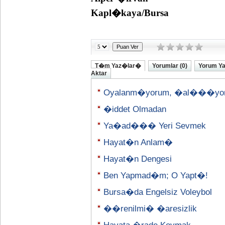
Kapl�kaya/Bursa
T�m Yaz�lar�
Yorumlar (0)
Yorum Y
Aktar
Oyalanm�yorum, �al���yo
�iddet Olmadan
Ya�ad��� Yeri Sevmek
Hayat�n Anlam�
Hayat�n Dengesi
Ben Yapmad�m; O Yapt�!
Bursa�da Engelsiz Voleybol
��renilmi� �aresizlik