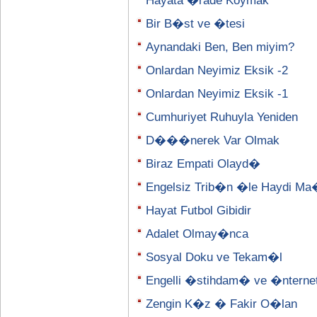
Hayata �rade Koymak
Bir B�st ve �tesi
Aynandaki Ben, Ben miyim?
Onlardan Neyimiz Eksik -2
Onlardan Neyimiz Eksik -1
Cumhuriyet Ruhuyla Yeniden
D���nerek Var Olmak
Biraz Empati Olayd�
Engelsiz Trib�n �le Haydi M
Hayat Futbol Gibidir
Adalet Olmay�nca
Sosyal Doku ve Tekam�l
Engelli �stihdam� ve �nterne
Zengin K�z � Fakir O�lan