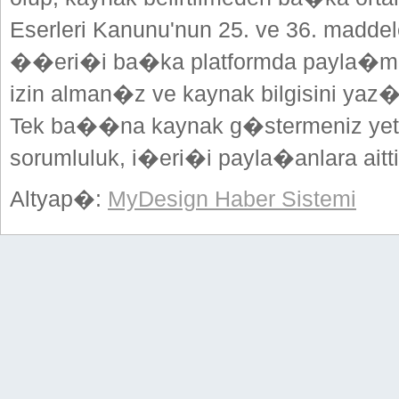
Eserleri Kanunu'nun 25. ve 36. madd
��eri�i ba�ka platformda payla�mak
izin alman�z ve kaynak bilgisini yaz
Tek ba��na kaynak g�stermeniz yeterl
sorumluluk, i�eri�i payla�anlara aitti
Altyap�:
MyDesign Haber Sistemi