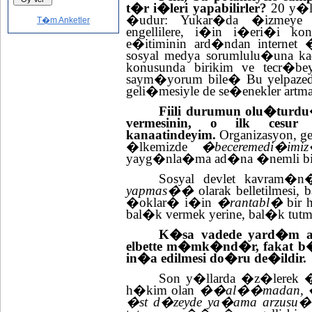
t�r i�leri yapabilirler?
20 y�ll
�udur: Yukar�da �izmey
T�m Anketler
engellilere, i�in i�eri�i k
e�itiminin ard�ndan internet 
sosyal medya sorumlulu�una ka
konusunda birikim ve tecr�beye 
saym�yorum bile� Bu yelpazed
geli�mesiyle de se�enekler artm
Fiili durumun olu�turd
vermesinin, o ilk ces
kanaatindeyim.
Organizasyon, g
�lkemizde
�beceremedi�imi
yayg�nla�ma ad�na �nemli bir o
Sosyal devlet kavram�
yapmas��
olarak belletilmesi, 
�oklar� i�in
�rantabl�
bir h
bal�k vermek yerine, bal�k tu
K�sa vadede yard�m al
elbette m�mk�nd�r, fakat b
in�a edilmesi do�ru de�ildir.
Son y�llarda �z�lerek �a
h�kim olan
��al��madan, �re
�st d�zeyde ya�ama arzusu�